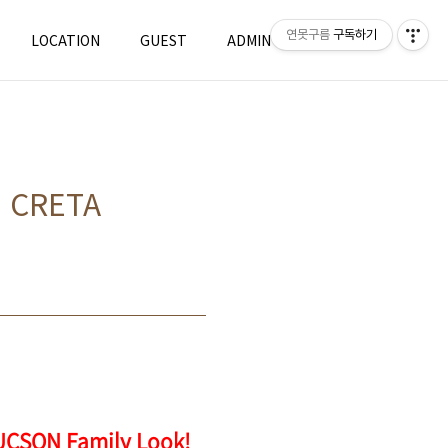
연못구름
구독하기
LOCATION
GUEST
ADMIN
WRITE
CRETA
ON Family Look!