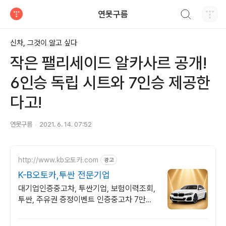
검색하기
연못구름
티스토리
신차, 그것이 알고 싶다
작은 팰리세이드 알카사르 공개!
6인승 독립 시트와 7인승 제공한
다고!
연못구름
2021. 6. 14. 07:52
http://www.kb오토카.com
광고
K-B오토카,투싼 전문기업
대기업인증중고차, 투싼기업, 보험이력조회,
투싼, 주유권 증정이벤트 인증중고차 7만대
이상! 찾아가는 홈서비스! 낮은 할부이자율,
24시간실매물전산연동