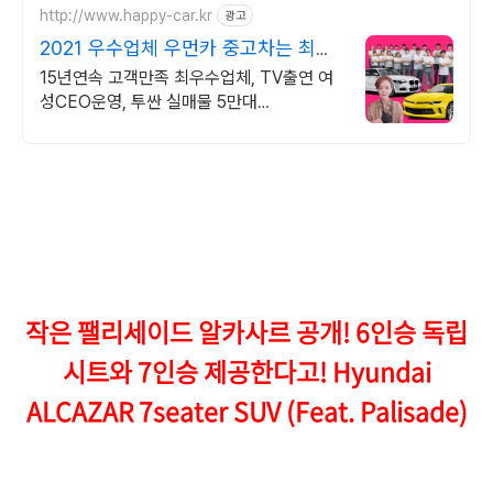
http://www.happy-car.kr
광고
2021 우수업체 우먼카 중고차는 최우
수모범업체에서!
15년연속 고객만족 최우수업체, TV출연 여
성CEO운영, 투싼 실매물 5만대
2009~2023년 우수 고객만족 업체 "네티즌
선정 최우수 홈페이지"
작은 팰리세이드 알카사르 공개! 6인승 독립
시트와 7인승 제공한다고! Hyundai
ALCAZAR 7seater SUV (Feat. Palisade)