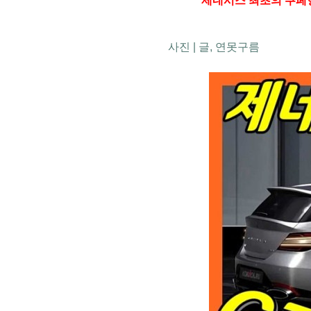
제네시스 최초의 쿠페형 왜건
사진 | 글, 연못구름