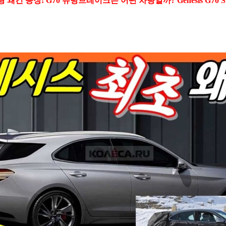
 등장! G70 슈팅브레이크는 어떤 차량일까? Genesis G70 Shooti