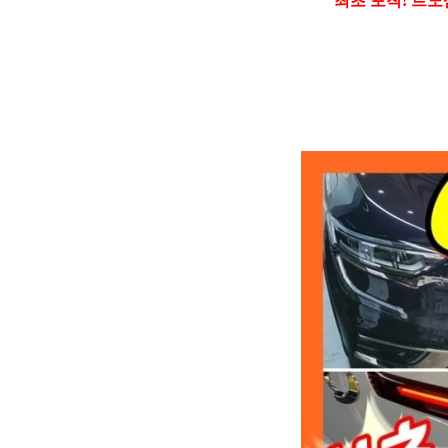
최초 포착! 르노삼성