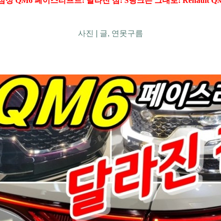
 QM6 페이스리프트! 달라진 점! S링크는 그대로! Renault QM6 kole
사진 | 글, 연못구름