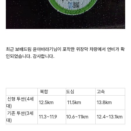
최근 보배드림 윤아바라기님이 포착한 위장막 차량에서 연비가 확
인되었습니다. 감사합니다.
복합
도심
고속
신형
투싼(4세
12.5km
11.5km
13.8km
대)
기존
투싼(3세
11.3~11.9
10.6~11km
12.4~13.1km
대)