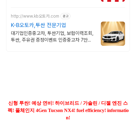
BNK캐피탈 장기렌트카 특별한 혜택. 위약
금 부담없는 SWITCH 상품 선점하기!
http://www.kb오토카.com
광고
K-B오토카,투싼 전문기업
대기업인증중고차, 투싼기업, 보험이력조회,
투싼, 주유권 증정이벤트 인증중고차 7만대
이상! 찾아가는 홈서비스! 낮은 할부이자율,
24시간실매물전산연동
신형 투싼! 예상 연비! 하이브리드 / 가솔린 / 디젤 엔진 스
펙! 풀체인지 4Gen Tucson NX4! fuel efficiency! informatio
n!