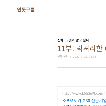
본문 바로가기
연못구름
신차, 그것이 알고 싶다
11부! 럭셔리한 G
연못구름
2020. 3. 29. 09:36
http://www.kb오토카.com
K-B오토카,G80 전문기