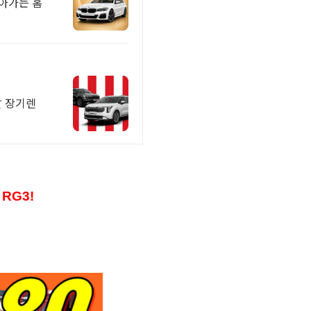
찾아가는 홈
탈 장기렌
RG3!