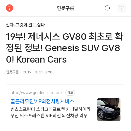
검색하기
연못구름
티스토리
신차, 그것이 알고 싶다
19부! 제네시스 GV80 최초로 확
정된 정보! Genesis SUV GV8
0! Korean Cars
연못구름
2019. 10. 21. 07:00
http://www.goldenlimo.co.kr
광고
골든리무진VIP의전차량서비스
벤츠스프린터 스타크래프트밴 카니발하이리
무진 익스프레스밴 VIP의전 의전차량 리무
진