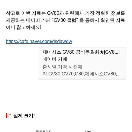
참고로 이번 자료는 GV80과 관련해서 가장 정확한 정보를
제공하는 네이버 카페 "GV80 클럽" 을 통해서 확인된 자료
이니 참고하세요!
https://cafe.naver.com/dsdawdw
제네시스 GV80 공식동호회★[GV8... :
네이버 카페
출시일,가격,사전예
약,GV80,GV70,G80,제네시스GV80,제
네시스SUV,스파이샷,GV80출시,팰리
cafe.naver.com
세이드,
#.
실제 크기!