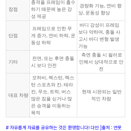
충격을 프레임이 흡수
경량화 가능, 연비 향
장점
하기 때문에 높은 강
상, 운동성 향상
성 제공
바디 강성이 프레임
프레임으로 인한 무
보다 약하며, 충돌 사
단점
게 증가, 연비 하락, 운
고시 바디 변형 발생
동성 하락
가능
측면 충돌 시 필러로
전면, 또는 후면 충돌
기타
인해서 상대적으로 안
시 보다 안전
전
모하비, 렉스턴, 렉스
턴 스포츠와 칸, 테라
칸, 무쏘, 트럭, 버스
현재 시판되는 일반
대표 차량
많은 짐을 싣거나 많
적인 차량
은 승객을 이동하는
목적
# 자유롭게 자료를 공유하는 것은 환영합니다! 다만 ]출처 : 연못