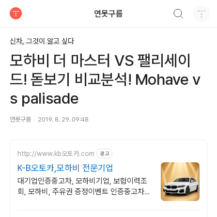
검색하기
연못구름
티스토리
신차, 그것이 알고 싶다
모하비 더 마스터 VS 팰리세이
드! 돋보기 비교분석! Mohave v
s palisade
연못구름
2019. 8. 29. 09:48
http://www.kb오토카.com
광고
K-B오토카,모하비 전문기업
대기업인증중고차, 모하비기업, 보험이력조
회, 모하비, 주유권 증정이벤트 인증중고차 7
만대이상! 찾아가는 홈서비스! 낮은 할부이자
율, 24시간실매물전산연동