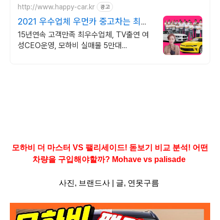
http://www.happy-car.kr
광고
2021 우수업체 우먼카 중고차는 최우
수모범업체에서!
15년연속 고객만족 최우수업체, TV출연 여
성CEO운영, 모하비 실매물 5만대
2009~2023년 우수 고객만족 업체 "네티즌
선정 최우수 홈페이지"
모하비 더 마스터 VS 팰리세이드! 돋보기 비교 분석! 어떤
차량을 구입해야할까? Mohave vs palisade
사진, 브랜드사 |
글,
연못구름