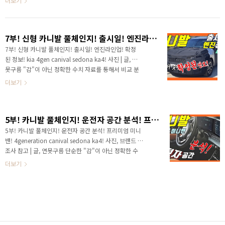
더보기
드디어 포착되었습니다. 네이버 카페 "카니발 ..
연못구름입니다! 안녕하세요? 연못구름입니다. 다양한
신차가 출시되면서 요즘 정말 바쁘게 보내고 있습니다.
구독자님께서 리뷰해 달라고 요청하시는 차량도 많아지
7부! 신형 카니발 풀체인지! 출시일! 엔진라인업! 확정된 정보! kia 4gen canival sedona ka4!
고 부지런히 움직이고 있지만 수박 겉핥기 식으로 해드릴
수는 없고, 달라진 점을 세부적으로 알려드리려고 노력하
7부! 신형 카니발 풀체인지! 출시일! 엔진라인업! 확정
고 있습니다. 이번 영상은 카니발 8부로 카니발의 실내
된 정보! kia 4gen canival sedona ka4! 사진 | 글, 연
공간을 현미경으로 분석해 보겠습니다. 운전석 공간은 이
못구름 "감"이 아닌 정확한 수치 자료를 통해서 비교 분
전 영상에서 알려드렸으니 참고하시고, 1열과 2열의 세
석 자료를 제시하는 연못구름입니다! 안녕하세요? 연못
더보기
부적으로 분석해 보겠습니다. # 영..
구름입니다. 올해도 다양한 신차가 출시가 되면서 즐거
운 시간을 보내고 있습니다. 최근까지 곧 출시될 싼타페
페이스리프트 소식과 투싼 풀체인지, 팰리세이드 소식
5부! 카니발 풀체인지! 운전자 공간 분석! 프리미엄 미니밴! 4generation canival sedona ka4!
을 전달해 드렸습니다. 올해 상반기 주인공이 쏘렌토였
는데, 하반기의 주인공은 카니발이라고 할 수 있습니다.
5부! 카니발 풀체인지! 운전자 공간 분석! 프리미엄 미니
카니발이 주인공이라는 것은 당연한 것이겠죠? 카니발
밴! 4generation canival sedona ka4! 사진, 브랜드 제
은 기아차 전에서도 가장 많이 판매가 되는 차량입니다.
조사 참고 | 글, 연못구름 단순한 "감"이 아닌 정확한 수
여러분 아시나요? 그럼 현대차에서 어떤 차량이 가장 많
치자료를 통해서 비교 분석 자료를 제시하는 연못구름입
더보기
이 팔릴까요? 이런 질문을 드리면 쏘나타라고 말..
니다! 안녕하세요? 연못구름입니다! 큰 차량이 사랑받고
있는 대한민국 자동차 시장에서, 카니발은 미니밴을 대표
하는 부동 1위의 차량입니다. "사실상 패밀리 단위가 구
입할 수 있는 최대 사이즈의 차량이 바로 카니발이죠!"
▲ SOURCE : 카니발풀체인지동호회 어느덧 카니발 5부
영상으로 소식을 전달해 드리게 되었는데, 불과 2주 전만