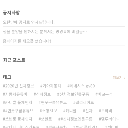
해도 4세대 카니발에 대한 소식은 거의 전무했습니다. 올
해 7월 정도에 출시가 예상되기 때문에 경험상 포착된 위
공지사항
장막 차량 수준이라..
오랜만에 공지로 인사드립니다!
생물 분양을 원하시는 분께서는 방명록에 비밀글⋯
홈페이지를 재오픈 했습니다!
최근 포스트
태그
더보기
2020년 신차정보
기아자동차
제네시스 gv80
자동차유튜버
신차정보
신차정보연못구름
비교분석
카니발 풀체인지
연못구름유튜브
팰리세이드
#연못구름유튜브
소형SUV
카니발
신차
모하비
쏘렌토 풀체인지
쏘렌토
#신차정보연못구름
텔루라이드
싼타페 페이스리프트
쌍용자동차
투싼 풀체인지
싼타페