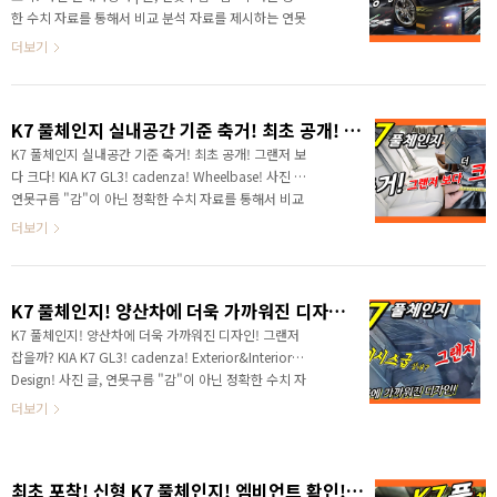
페이스리프트 덕분에 즐거운 한 해를 보낸 것 같습니다.
한 수치 자료를 통해서 비교 분석 자료를 제시하는 연못
▲ SOURCE : 연못구름 유튜브 채널 구독자 어느 때 보
구름입니다! 안녕하세요? 연못구름입니다. 즐거운 시간
더보기
다도 다양한..
보내시고 계신가요? 연말이 되면서 내년에 새롭게 출시
될 차량에 대한 관심이 뜨거워지는 것 같습니다. 기아차
와 현대차에서 올해처럼 다양한 신차를 출시할 것으로
K7 풀체인지 실내공간 기준 축거! 최초 공개! 그랜저 보다 크다! KIA K7 GL3! cadenza! Wheelbase!
예상되는 가운데, 뜨거운 이슈가 되는 차량이 한 대 있
죠? # 세부적인 내용을 담고 있는 영상으로 보시길 추천
K7 풀체인지 실내공간 기준 축거! 최초 공개! 그랜저 보
합니다. 바로 기아차 준대형 K7 그 주인공입니다. 신차
다 크다! KIA K7 GL3! cadenza! Wheelbase! 사진 글,
소식을 10년 이상 알려드린 경험에서 보면 K7이 이 정
연못구름 "감"이 아닌 정확한 수치 자료를 통해서 비교
도로 높은 관심을 얻었던 적이 있었나? 싶을 정도로 3세
분석 자료를 제시하는 연못구름입니다! 안녕하세요? 연
더보기
대로 풀체인지 되는 K7은 정말 뜨거운 관심을 얻고 있
못구름입니다. K7 혹은 새로운 이름인 K8의 출시가 얼마
습..
남지 않았습니다. 현재 시점에서는 루머보다는 좀 더 정
확한 정보를 알려드리고자 분주하게 체크하고 있습니다.
K7 풀체인지! 양산차에 더욱 가까워진 디자인! 그랜저 잡을까? KIA K7 GL3! cadenza! Exterior&Interior Design!
# 세부적인 내용을 담고 있는 영상으로 보시길 추천합니
다.​ 이전 영상에서 약속드렸던 것처럼 재원 중에서 가장
K7 풀체인지! 양산차에 더욱 가까워진 디자인! 그랜저
중요한 제원은 축거라고 생각하는데, 축거는 앞바퀴와 뒤
잡을까? KIA K7 GL3! cadenza! Exterior&Interior
바퀴의 거리로 실내 공간을 나타내는 가장 중요한 지표입
Design! 사진 글, 연못구름 "감"이 아닌 정확한 수치 자
니다. 차량의 크기에 따라서 세그먼트가 결정되지만 이러
료를 통해서 비교 분석 자료를 제시하는 연못구름입니
더보기
한 등급의 의미는 결국 얼마나..
다! 안녕하세요? 연못구름입니다. 기아차의 준대형 세단
인 K7이 3월 경에 출시를 앞두고 있습니다. 이제 3개월
뒤면 도로에서 3세대로 풀체인지 된 K7을 만나게 될 것
최초 포착! 신형 K7 풀체인지! 엠비언트 확인! KIA K7 3GEN GL3! cadenza! interior lighting mood lamp
같네요. 출시가 가까워졌기 때문에 양산차에 가까운 테