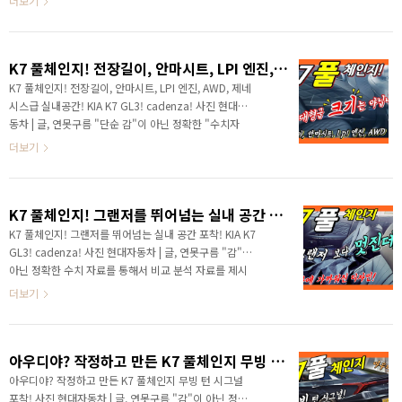
더보기
포스팅은 하단 링크를 참고하세요 https://last..
다. 최근 현대차그룹은 슈퍼사이클에 돌입하면서 올해가
3년째인데 신차가 마치 경쟁하듯이 계속 출시되고 있습
니다. 19년도와 20년도에 정말 다양한 신차가 출시가 되
K7 풀체인지! 전장길이, 안마시트, LPI 엔진, AWD, 제네시스급 실내공간! KIA K7 GL3! cadenza!
었죠? 한편으로는 출시되는 신차마다 초기 결함이 보고
되면서 기대감이 불안감이 되기도 했습니다. 올해도 다양
K7 풀체인지! 전장길이, 안마시트, LPI 엔진, AWD, 제네
한 메인급 차량이 출시가 되는데, 상반기에 출시가 확인
시스급 실내공간! KIA K7 GL3! cadenza! 사진 현대자
된 기아차 신차를 출시 일정까지 함께 알려드립니다. 인
동차 | 글, 연못구름 "단순 감"이 아닌 정확한 "수치자
터넷에서 유출된 기아차 신차 출시 일정인데, 제가 파악
료"를 통해서 비교 분석 자료를 제시하는 연못구름입니
더보기
하고 있는 내용과 동일하기 때문에 공식 문서로 보이..
다! 안녕하세요? 연못구름입니다! 2021년 새해가 밝았
습니다. 새로운 새해에는 구독자분들께서 기대하시는
모든 일이 잘 되시길 기원하며, 개인적으로는 건강하시
K7 풀체인지! 그랜저를 뛰어넘는 실내 공간 포착! KIA K7 GL3! cadenza!
면 좋겠습니다. 건강해야 즐겁게 모든 일을 할 수 있기
때문이죠! # 세부적인 내용을 담고 있는 영상으로 보시
K7 풀체인지! 그랜저를 뛰어넘는 실내 공간 포착! KIA K7
길 추천합니다. 새해에 첫 번째 영상은 올해의 주인공이
GL3! cadenza! 사진 현대자동차 | 글, 연못구름 "감"이
라고 할 수 있는 기아차 준대형 세단인 K7을 준비했습니
아닌 정확한 수치 자료를 통해서 비교 분석 자료를 제시
다. 이제 출시가 정말 안 남았죠! 100일도 훨씬 안 남은
하는 연못구름입니다! ▲ SOURCE : 연못구름 유튜브 채
더보기
상황인데 출시가 가까울수록 기대감이 ..
널 구독자 안녕하세요? 연못구름입니다. 20년도 한해가
이렇게 마무리 되고 있습니다. 올 한해도 자동차를 좋아
하시는 분들이라면 정말 즐거운 시간을 보내셨을 것 같습
아우디야? 작정하고 만든 K7 풀체인지 무빙 턴 시그널 포착!
니다. 제네시스 GV80을 시작으로 G80, 쏘렌토, 아반떼,
카니발, 투싼, GV70까지 출시가 되었고, 고성능 세단인
아우디야? 작정하고 만든 K7 풀체인지 무빙 턴 시그널
스팅어와 G70, 쌍용차의 올뉴렉스턴과 르노삼성 QM6도
포착! 사진 현대자동차 | 글, 연못구름 "감"이 아닌 정확