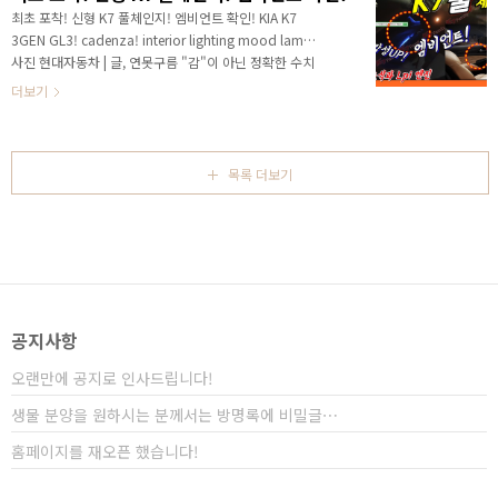
스트 차량이 돌아다니기 시작할 것 같은데, 이번에 포착
최초 포착! 신형 K7 풀체인지! 엠비언트 확인! KIA K7
된 차량은 양산차에 한층 더 가까워졌습니다. 고화질로
3GEN GL3! cadenza! interior lighting mood lamp
촬영한 실외와 실내의 사진은 구독자께서 제보해 주셨
사진 현대자동차 | 글, 연못구름 "감"이 아닌 정확한 수치
습니다. 진심으로 감사합니다! # 세부적인 내용을 담고
자료를 통해서 비교 분석 자료를 제시하는 연못구름입니
더보기
있는 영상으로 보시길 추천합니다..
다! 준대형 세단인 K7에서 감성마력을 증가시키는 엠비
언트가 너무 빈약했었죠? 불만의 요소로 이어졌는데, 곧
출시된 K7 풀체인지라면 이런 불만은 사라질 것 같네요!
최초로 포착된 K7 엠비언트를 만나보시죠! # 세부적인
목록 더보기
내용을 담고 있는 영상으로 보시길 추천합니다. 안녕하세
요? 연못구름입니다. 3세대로 풀체인지 될 K7의 출시가
다가오고 있습니다. 내년에 기아차에서 가장 먼저 출시될
차량은 K7이 될 것으로 예상합니다. 출시가 다가오면서
양산차에 ..
공지사항
오랜만에 공지로 인사드립니다!
생물 분양을 원하시는 분께서는 방명록에 비밀글⋯
홈페이지를 재오픈 했습니다!