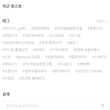
최근 포스트
태그
더보기
제네시스 gv80
현대자동차
신차정보연못구름
중형SUV
대형SUV
자동차유튜버
신차정보
카니발
싼타페 페이스리프트
투싼 풀체인지
셀토스
카니발 풀체인지
모하비
기아자동차
#연못구름유튜브
신차
genesis GV80
쌍용자동차
텔루라이드
스포티지
제네시스
#신차정보연못구름
비교분석
싼타페
소형SUV
연못구름유튜브
팰리세이드
2020년 신차정보
쏘렌토
쏘렌토 풀체인지
검색