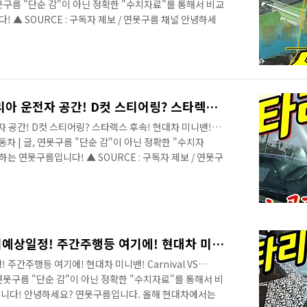
 연못구름 "단순 감"이 아닌 정확한 "수치자료"를 통해서 비교
 ▲ SOURCE : 구독자 제보 / 연못구름 채널 안녕하세
 스타리아의 운전자 공간을 알려드렸는데, 영상이 길어져
전 영상에서는 스타렉스 후속인 스타리아의 운전자 공간 중
니다. 운전자 주행 보조 기능이 새롭게 제공되면서, 카니
요. 아직 못 보신 분들이라면 추천 영상으로 남겨드릴 테
담고 있는 영상으..
11부! 최초로 포착된 스타리아 운전자 공간! D컷 스티어링? 스타렉스 후속! 현대차 미니밴! minivan Staria US4!
자 공간! D컷 스티어링? 스타렉스 후속! 현대차 미니밴!
현대자동차 | 글, 연못구름 "단순 감"이 아닌 정확한 "수치자
는 연못구름입니다! ▲ SOURCE : 구독자 제보 / 연못구
있는 스타렉스 후속 스타리아 운전자 공간이 국내에서 처음
빠르게 보시죠? # 세부적인 내용을 담고 있는 영상으로 보
구름입니다. 올해 현대차그룹에서 내놓을 차량 중에서 가
에 한 대는 현대차의 미니밴인 스타렉스 후속 스타리아입니
 대적할 수 있는..
로보캅 닮은 스타리아! 출시예상일정! 주간주행등 여기에! 현대차 미니밴! Carnival VS Staria US4
주간주행등 여기에! 현대차 미니밴! Carnival VS
글, 연못구름 "단순 감"이 아닌 정확한 "수치자료"를 통해서 비
입니다! 안녕하세요? 연못구름입니다. 올해 현대차에서는