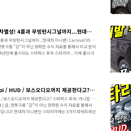
한다고 알려드렸습니다. 이번 10부 영상에서는 스타리아
# 세부적인 내용을 담고 있는 영상으로 보시길 추천합니다.
알려드렸는데 어느덧 출시를 앞두고 있는 상황이네요! 세월
아직 못 보신 정보가 있다면 재생목록에서 궁금한 부분만
 동안 풀체인지가 없었던 스타..
카니발 뛰어넘을 스타리아 차별성! 4륜과 무빙턴시그널까지...현대차 미니밴! Carnival VS Staria US4
과 무빙턴시그널까지...현대차 미니밴! Carnival VS
글, 연못구름 "감"이 아닌 정확한 수치 자료를 통해서 비교 분석
4년만에 출시되는 스타렉스 후속 스타리아... 이제 출시가
발을 뛰어넘는 어떤 경쟁력이 있을까요? # 세부적인 내용을
.​ 안녕하세요? 연못구름입니다. 어느덧 12월도 10여 일
 마무리하시면 좋겠습니다. 내년에 현대차 미니밴인 스타리아
일정이 3월 이전으로 파악이 되고 있기 때문에 앞으로 출시
4년..
스타리아! 카니발에 없는 Lpi / HUD / 보스오디오까지 제공한다고? 스타렉스 후속! 카니발 킬러! Staria minival
UD / 보스오디오까지 제공한다고? 스타렉스 후속! 카니발 킬
자동차 | 글, 연못구름 "감"이 아닌 정확한 수치 자료를 통해서
름입니다! 현대차 미니밴인 스타리아에는 3가지 파워트레인
 제공되지 않았던 헤드업 디스플레이 보스 오디오까지 제공
한판 해볼만하겠죠? # 세부적인 내용을 담고 있는 영상으
연못구름입니다. 어느덧 2020년도의 12월에 들어섰네요!