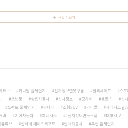
신차가 출시되면서 즐거운 한 해를 보냈는데, 내년에는 시작
니다. 다음 ..
목록 더보기
유튜브
카니발 풀체인지
신차정보연못구름
팰리세이드
스포
드
쏘렌토
쌍용자동차
신차정보
모하비
셀토스
신
쏘렌토 풀체인지
싼타페
소형SUV
카니발
제네시스 gv
튜버
기아자동차
제네시스
#신차정보연못구름
대형SUV
름유튜브
싼타페 페이스리프트
현대자동차
투싼 풀체인지