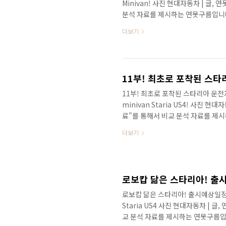
Minivan! 사진 현대자동차 | 글,
분석 자료를 제시하는 연못구름입니다!
요? 연못구름입니다! 이전 영상에서
더보기
서 빠르게 영상을 준비했습니다. 이
새로운 스티어링 디자인을 알려드렸습
발과 비슷한 수준으로 제공될 것 같네
니, 참고하세요! # 세부적인 내용을 
11부! 최초로 포착된 스타리아 운전
minivan Staria US4! 사진 
료"를 통해서 비교 분석 자료를 제시하
름 채널 14년 만에 출시를 앞두고 
더보기
포착되었습니다. 오래 기다리셨는데 
시길 추천합니다. 안녕하세요? 연못
장 핫한 차량이 될 것 같은 차량 중
다. 이번 풀체인지를 통해서 카니발과
로보캅 닮은 스타리아! 출시예상일정! 
Staria US4 사진 현대자동차 | 
교 분석 자료를 제시하는 연못구름