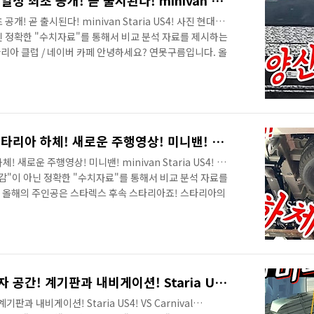
카니발 잡을 스타리아 양산 일정 최초 공개! 곧 출시된다! minivan Staria US4!
! 곧 출시된다! minivan Staria US4! 사진 현대자
 아닌 정확한 "수치자료"를 통해서 비교 분석 자료를 제시하는
스타리아 클럽 / 네이버 카페 안녕하세요? 연못구름입니다. 올
은 미니밴 스타리아라고 알려드렸는데, 양산 일정이 확인
유력한 상황이었는데, 아이오닉5와 겹치면서 지연된다는 소
리아 클럽 / 네이버 카페 오랜 시간 동안 기다리신 분들 입장에
스타렉스의 빠른 소식을 전달하는 스타렉스 클럽에서 양산 일
양산 일..
확실하게 알아볼 수 있는 스타리아 하체! 새로운 주행영상! 미니밴! 스타렉스 후속 minivan Staria US4!
새로운 주행영상! 미니밴! minivan Staria US4! 사
순 감"이 아닌 정확한 "수치자료"를 통해서 비교 분석 자료를
 올해의 주인공은 스타렉스 후속 스타리아죠! 스타리아의
운 주행 영상과 함께 보시죠! # 세부적인 내용을 담고 있
4년 만에 풀체인지가 되는 스타렉스 후속 스타리아에 대한
 현대차에서 출시할 신차 중에서 최초의 전기차 아이오닉5
타리아인 것 같네요! 작년 여름부터 스타리아의 소식을 알
"스타리아 클럽"에 ..
투싼과 닮은 스타리아 운전자 공간! 계기판과 내비게이션! Staria US4! VS Carnival Minivan!
과 내비게이션! Staria US4! VS Carnival