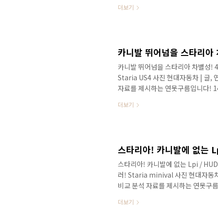
카니발을 뛰어넘을 스타리아를 출시
더보기
의 최신 소식을 알려드리겠습니다. 
1부 소식을 작년 여름에 처음으로 
정말 빠르죠? 스타리아와 관련해서 
골라서 보시면 될 것 같습니다. 14년
카니발 뛰어넘을 스타리아 차별성! 4륜
Staria US4 사진 현대자동차 | 
자료를 제시하는 연못구름입니다! 1
코 앞으로 다가왔네요. 미니밴 카니
더보기
담고 있는 영상으로 보시길 추천합니다
남았네요! 2020년도 한 해를 잘
가 출시된다고 알려드렸는데, 양산 
가 100일도 남지 않은 상황입니다. 1
스타리아! 카니발에 없는 Lpi / H
러! Staria minival 사진 현대
비교 분석 자료를 제시하는 연못구
과 특히 LPi 엔진 그리고 카니발에
더보기
될 것 같습니다! 이렇다면 카니발과 
로 보시길 추천합니다. 안녕하세요? 