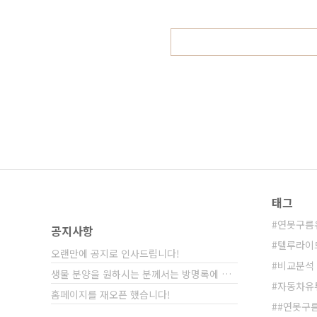
세월 정말 빠르죠? 올해도 다양한 
과 함께 다양한 신차가 쏟아질 것 같습
태그
연못구름
공지사항
텔루라이
오랜만에 공지로 인사드립니다!
비교분석
생물 분양을 원하시는 분께서는 방명록에 비밀글⋯
자동차유
홈페이지를 재오픈 했습니다!
#연못구