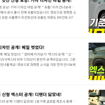
 멋진 신형 모닝! 기아 디자인 마법 공개!
형 모닝! 기아 디자인 마법 공개! " 유출! 미리 만나보세요!
통해서 공식 출시 전에 유출되었습니다. 영상으로 정확한 소
의 유럽 수출명이 피칸토인데 유출된 차량도 #피칸토 GT-
풀체인지도 아닌데 디자인이 예상보다도 훨씬 잘 나왔어요!
어렵다고 하는데.. 도대체 기아는 외계인 고문을 둔 것인
! 단단한 조약돌 같은 야무진 느낌이에요! 그런데 이 디자인
니다. 지금부터 신형 모닝을 국내 출시 전에 먼저 만나보시
보고 비교도 ..
디자인 공개! 베일 벗었다!
! 베일 벗었다! " 싼타페 미리보기! 엑스터 공개! " 신형
UV #엑스터 외부 디자인이 완전히 공개되었습니다. 그런
게 만나볼게요! 영상으로 정확한 소식을 가장 먼저 만나보세
국내에서 올해의 주인공을 예약한 신형 싼타페가 여름쯤 출
 싼타페에 대한 관심은 높아지고 있습니다. 출처:뉴욕맘모
는 각진 디자인에, #랜드로버디펜더 를 닮았기 때문에 자
 갖게 되죠? 출처:뉴욕맘모스 특히 예비 구매자라면 내
 몸값을 자랑하는 디펜더를 닮았다는 ..
 신형 엑스터 공개! 디펜더 닮았네!
스터 공개! 디펜더 닮았네! 1분기에 글로벌 제조사 중에서