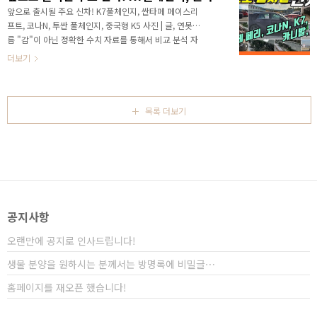
요? 가깝게 보면 픽업 시장도 제법 커질 것 같습니다. 또
앞으로 출시될 주요 신차! K7풀체인지, 싼타페 페이스리
하나의 기대가 되는 시장은 바로 고성능 차량시장입니
프트, 코나N, 투싼 풀체인지, 중국형 K5 사진 | 글, 연못구
다. 최근 국내에서도 고성능에 대한 관심과 니즈가 커져
름 "감"이 아닌 정확한 수치 자료를 통해서 비교 분석 자
가고 있습니다. 현대차가 극한의 테스트라는 제목으로
료를 제시하는 연못구름입니다! 안녕하세요? 연못구름입
더보기
공개한 i20N의 영상을 볼까요? 보급형..
니다. 신차 소식만 계속 전달해 드리다 보니, 다음에는 어
떤 콘텐츠가 올라오는지 문의하시는 분들과 원하시는 차
량을 리뷰해 달라고 요청하시는 분들이 늘어나고 있습니
다. 신차 특성상 제조사 입장에서는 정보를 노출하지 않
목록 더보기
으려고 노력하고, 콘텐츠 제작자인 저는 민감하지 않는
범위에서 신차 소식을 알려드리려고 하다 보니 어려움을
겪게 되는 경우도 자주 발생이 됩니다. 문제가 되는 경우
도 있었지만, 무리하지 않는 선을 지키면서 좋은 관계를
유지하려고 하고 있습니다. # 영상으로 보시면 세부..
공지사항
오랜만에 공지로 인사드립니다!
생물 분양을 원하시는 분께서는 방명록에 비밀글⋯
홈페이지를 재오픈 했습니다!