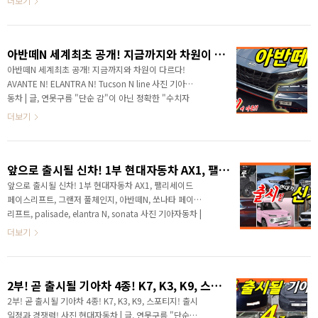
더보기
제기가 되는 차량입니다. 그럼 왜 이렇게 단종..
세요? 연못구름입니다. 요즘 하루를 정말 바쁘게 보내고
있는데... 신차가 쏟아지기 때문이죠! 자동차를 좋아하는
입장에서 행복한 시간을 보내고 있어요. 어제는 멋진 디
아반떼N 세계최초 공개! 지금까지와 차원이 다르다! AVANTE N! ELANTRA N! Tucson N line
자인은 아반떼 N이 공개가 되었죠? 고성능 디자인 패키
지와 고성능 파츠(하드웨어)를 장착한 차량이 N 이죠? 그
아반떼N 세계최초 공개! 지금까지와 차원이 다르다!
리고 상대적으로 조용하게 공개된 차량이 있는데 바로 투
AVANTE N! ELANTRA N! Tucson N line 사진 기아자
싼 N Line 입니다. 단 한장의 사진이지만 차이점을 발견
동차 | 글, 연못구름 "단순 감"이 아닌 정확한 "수치자
할 수 있죠? 바로 그릴 위에 N Line 배지를 볼 수 있어요.
료"를 통해서 비교 분석 자료를 제시하는 연못구름입니
더보기
어떤 차이점이..
다! 안녕하세요? 연못구름입니다. 금일 아반떼 고성능을
버전인 N 이 세계 최초로 공개 되었습니다. 사실 저는 아
반떼 N 영상을 계획하지 않아서 다른 일정을 소화하고
앞으로 출시될 신차! 1부 현대자동차 AX1, 팰리세이드 페이스리프트, 그랜저 풀체인지, 아반떼N, 쏘나타 페이스리프트
있었는데요! 공개된 영상과 이미지를 보니, 이건 혼자 볼
수 없다! 저처럼 자동차를 좋아하시는 구독자 분들과 꼭
앞으로 출시될 신차! 1부 현대자동차 AX1, 팰리세이드
봐야 할 것 같아서 급하게 영상을 작업하게 되었습니다.
페이스리프트, 그랜저 풀체인지, 아반떼N, 쏘나타 페이스
공개된 영상 부터 볼게요! 제목이 너무 와 닿는데.. "일
리프트, palisade, elantra N, sonata 사진 기아자동차 |
상을 짜릿하게" 라는 영상입니다. 일상에서 즐기는 고성
글, 연못구름 "단순 감"이 아닌 정확한 "수치자료"를 통
더보기
능 N 이라면 주중에는 출퇴근 용..
해서 비교 분석 자료를 제시하는 연못구름입니다! 앞으로
출시될 신차를 한 번에 정리해 드릴게요! 안녕하세요? 연
못구름입니다. 올해가 시작된 지 정말 얼마 안 된 것 같은
2부! 곧 출시될 기아차 4종! K7, K3, K9, 스포티지! 출시일정과 경쟁력!
데 벌써 6월 이네요! 절반이 끝났네요! 어떻게 생각해 보
면 다음 달부터는 절반이 시작되는 것이죠? 현대차그룹
2부! 곧 출시될 기아차 4종! K7, K3, K9, 스포티지! 출시
에 있는 현대차와 기아는 19년부터 그러니깐... 쏘나타와
일정과 경쟁력! 사진 현대자동차 | 글, 연못구름 "단순