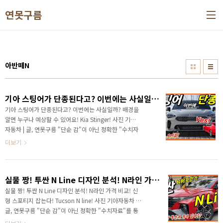
본문 바로가기
연못구름
아반떼N
기아 스팅어가 단종된다고? 이번에는 사실일까? 배경을 알면 누구나 예상할 수 있어요! Kia Stinger!
기아 스팅어가 단종된다고? 이번에는 사실일까? 배경을
알면 누구나 예상할 수 있어요! Kia Stinger! 사진 기아
자동차 | 글, 연못구름 "단순 감"이 아닌 정확한 "수치자
료"를 통해서 비교 분석 자료를 제시하는 연못구름입니
더보기
다! 고성능 세단의 자존심! 스팅어 단종된다고???? 사실
일까? 제 의견도 알려드리겠습니다. 안녕하세요? 연못
구름입니다. 주말이 시작되기 바로 전날에 또다시? 이런
실물 짱! 투싼 N Line 디자인 분석! N라인 가격 비교! 신형 스포티지 잡는다! Tucson N line!
말을 표현한 것은 스팅어 단종 뉴스는 어제와 오늘의 일
이 아니에요. 매년 스팅어의 단종은 단골 뉴스처럼 반복
실물 짱! 투싼 N Line 디자인 분석! N라인 가격 비교! 신
되고 있는 상황이죠! 얼마 전 모하비 단종 루머로 인해서
형 스포티지 잡는다! Tucson N line! 사진 기아자동차 |
자동차 시장이 시끄러웠죠? 그것과 비슷하다고 할까요?
글, 연못구름 "단순 감"이 아닌 정확한 "수치자료"를 통
기아차의 스팅어, K9, 모하비는 단종 소식이 꾸준하게
해서 비교 분석 자료를 제시하는 연못구름입니다! 안녕하