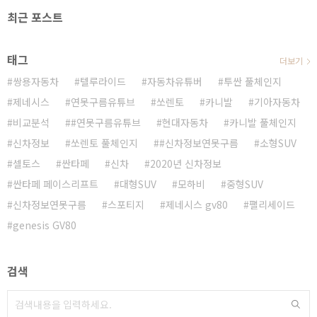
최근 포스트
태그
더보기
쌍용자동차
텔루라이드
자동차유튜버
투싼 풀체인지
제네시스
연못구름유튜브
쏘렌토
카니발
기아자동차
비교분석
#연못구름유튜브
현대자동차
카니발 풀체인지
신차정보
쏘렌토 풀체인지
#신차정보연못구름
소형SUV
셀토스
싼타페
신차
2020년 신차정보
싼타페 페이스리프트
대형SUV
모하비
중형SUV
신차정보연못구름
스포티지
제네시스 gv80
팰리세이드
genesis GV80
검색