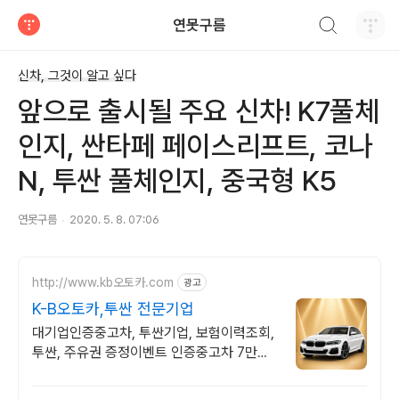
검색하기
연못구름
티스토리
신차, 그것이 알고 싶다
앞으로 출시될 주요 신차! K7풀체
인지, 싼타페 페이스리프트, 코나
N, 투싼 풀체인지, 중국형 K5
연못구름
2020. 5. 8. 07:06
http://www.kb오토카.com
광고
K-B오토카,투싼 전문기업
대기업인증중고차, 투싼기업, 보험이력조회,
투싼, 주유권 증정이벤트 인증중고차 7만대
이상! 찾아가는 홈서비스! 낮은 할부이자율,
24시간실매물전산연동