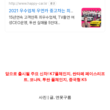
http://www.happy-car.kr
광고
2021 우수업체 우먼카 중고차는 최우
수모범업체에서!
15년연속 고객만족 최우수업체, TV출연 여
성CEO운영, 투싼 실매물 5만대
2009~2023년 우수 고객만족 업체 "네티즌
선정 최우수 홈페이지"
앞으로 출시될 주요 신차! K7풀체인지, 싼타페 페이스리프
트, 코나N, 투싼 풀체인지, 중국형 K5
사진 | 글, 연못구름