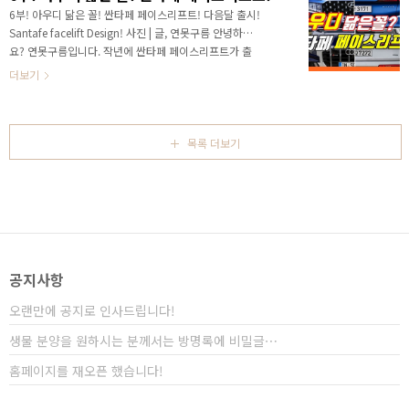
으로 알려드렸습니다. 이번 7부 영상에서는 중요 제원인
6부! 아우디 닮은 꼴! 싼타페 페이스리프트! 다음달 출시!
예상 외부 사이즈를 알려드리겠습니다. 외부 사이즈가
Santafe facelift Design! 사진 | 글, 연못구름 안녕하세
중요한 이유는 패밀리가 중형 SUV를 선택하는 중요한
요? 연못구름입니다. 작년에 싼타페 페이스리프트가 출
이유가 바로 여유로운 실내 공간의 기준이 되기 때문입
시된다고 알려드렸는데. 당시에는 2018년도에 출시된
더보기
니다. 또한 경쟁 차량인 신형 쏘렌토 비교하시는 분들..
싼타페 TM이 정말 출시가 되느냐? 라는 질문이 압도적으
로 많았습니다. 어느덧 경쟁 차량이 쏘렌토까지 출시가
되었고, 이제 남은 중형 SUV는 싼타페 페이스리프트 뿐
입니다. 아직 못 보신 분들을 위해서 영상 링크를 남겨 드
목록 더보기
리겠습니다. https://youtu.be/1GZ_gcuA1JE 동영상
1부! 처음 포착! 싼타페 tm 페이스리프트 또는 하이브리
드! 내년 5월 출시! 2020 신차! 쏘렌토 풀체인지!
hyundai santa fe facelift # 가장 빠르고 ..
공지사항
오랜만에 공지로 인사드립니다!
생물 분양을 원하시는 분께서는 방명록에 비밀글⋯
홈페이지를 재오픈 했습니다!