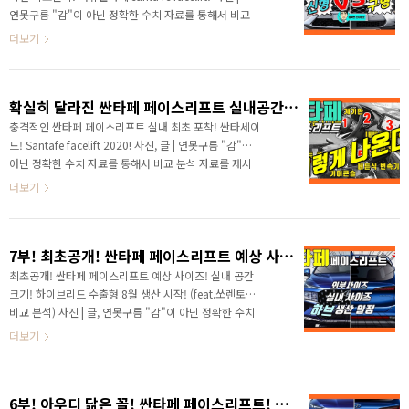
의 스틸 사진이 포착되기는 했지만, 형체를 완전히 알아
연못구름 "감"이 아닌 정확한 수치 자료를 통해서 비교
볼 수 있는 사진은 처음 포착이 된 것 같습니다. 그릴과 헤
분석 자료를 제시하는 연못구름입니다! 안녕하세요? 연
더보기
드램프가 통합되면서 좌우로 길게 펼쳐진 디자인은 구..
못구름입니다. 어제 싼타페 페이스리프트가 공개되었네
요! 지금까지 싼타페 페이스리프트와 관련된 소식은 가
장 많이 전달해 드리다보니, 공개된 싼타페 페이스리프
확실히 달라진 싼타페 페이스리프트 실내공간 분석! 싼타세이드! Santafe facelift 2020!
트 소식을 언제 올려주시는데 문의가 많았습니다. 사실
공개가 되고 영상 작업을 계속하고 있었는데 제가 몇 장
충격적인 싼타페 페이스리프트 실내 최초 포착! 싼타세이
의 사진만으로 구독자분들께 "이렇게 나왔습니다." 전
드! Santafe facelift 2020! 사진, 글 | 연못구름 "감"이
달해 드리는 것은 제 성향과 조금 맞지 않아서 다소 시간
아닌 정확한 수치 자료를 통해서 비교 분석 자료를 제시
이 걸리더라도 세부적인 비교 자료를 준비하고 있었습
하는 연못구름입니다! ▲ SOURCE : 오토스파이넷 안녕
더보기
니다. 조금 늦더라도 실제 구매자 입장에서 꼼꼼하게
하세요? 연못구름입니다. 오래기다리셨는데, 싼타페 페
체..
이스리프트 운전자 공간 소식이 드디어 파악되었습니다.
파악된 운전자 공간은 이전 영상에 알려드렸던 것처럼 싼
7부! 최초공개! 싼타페 페이스리프트 예상 사이즈! 실내 공간 크기! 하이브리드 수출형 8월 생산 시작! (feat.쏘렌토와 비교 분석)
타페와 팰리세이드가 결합된 싼타+세이드라고 표현해야
할 것 같네요! 이번 영상에서는 싼타페 페이스리프트의
최초공개! 싼타페 페이스리프트 예상 사이즈! 실내 공간
핵심이라고 할 수 있는 운전자 공간을 집중적으로 분석해
크기! 하이브리드 수출형 8월 생산 시작! (feat.쏘렌토와
보겠습니다. # 영상으로 보시면 보다 세부적인 소식을 들
비교 분석) 사진 | 글, 연못구름 "감"이 아닌 정확한 수치
을 수 있습니다. ▲ SOURCE : 앗차 / 유튜브 운전자 공
자료를 통해서 비교 분석 자료를 제시하는 연못구름입
더보기
간까지 알려드리면, 출시 일정 ..
니다! 안녕하세요? 연못구름입니다. 조금 지나면 출시될
싼타페 페이스리프트와 관련된 내용을 세부적으로 전달
해 드리고 있습니다. 지난 6부 영상까지는 3세대 플랫폼
6부! 아우디 닮은 꼴! 싼타페 페이스리프트! 다음달 출시! Santafe facelift Design!
적용 소식을 포함한, 외부 디자인과 경쟁력 부분을 중점