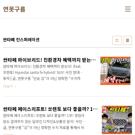
본문 바로가기
연못구름
싼타페 인스퍼레이션
싼타페 하이브리드! 친환경차 혜택까지 받는다! (feat. 쏘렌토) Hyundai santa fe hybrid! SUV!
싼타페 하이브리드! 친환경차 혜택까지 받는다! (feat.
쏘렌토) Hyundai santa fe hybrid! SUV! 사진 현대자
동차 | 글, 연못구름 "단순 감"이 아닌 정확한 "수치자
료"를 통해서 비교 분석 자료를 제시하는 연못구름입니
더보기
다! 신형 쏘렌토가 출시되기 전까지 중형 SUV 시장에서
절대적인 1위였죠? 하지만 쏘렌토에서 1위 자리를 내주
고 자존심이 구겨졌습니다. 앞 길이 순탄해 보이지 않네
싼타페 페이스리프트! 쏘렌토 보다 좋을까? 1부! 영업사원도 알려주지 않는 달라진 디자인&상품성 분석! Santafe facelift VS Sorento comparison!
요? 만약에 친환경 혜택까지 받은 하이브리드 차량이 출
시된다면 판세을 뒤집을 수 있을까요? # 세부적인 내용
싼타페 페이스리프트! 쏘렌토 보다 좋을까? 1부! 영업사
을 담고 있는 영상으로 보시길 추천합니다. 안녕하세요?
원도 알려주지 않는 달라진 디자인&상품성 분석!​ 사진 |
연못구름입니다! 작년 시장에서 싼타페는 처음으로 쏘
글, 연못구름 "감"이 아닌 정확한 수치 자료를 통해서 비
렌토에서 완전히 무릎을 꿇었습니다. 상상하기 힘들었
교 분석 자료를 제시하는 연못구름입니다! 안녕하세요?