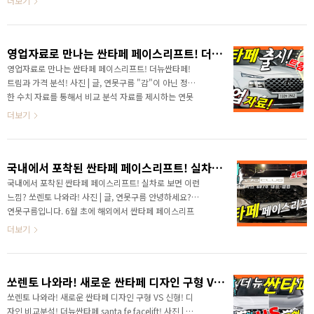
더보기
고, 페이스리프트가 진행되면서 3세대 플랫폼..
정확한 신차정보를 알려드리는 연못구름입니다. 최근 2
차례에 걸쳐서 새롭게 출시된 싼타페 페이스리프트를 보
고 왔습니다. 사진으로 보았을 때에는 어떤 점이 더 좋아
영업자료로 만나는 싼타페 페이스리프트! 더뉴싼타페! 트림과 가격 분석!
졌는지 확인하기 힘들어서 직접 보게 되었습니다. 결론만
말씀드리면 이전 싼타페 보다 많이 좋아졌습니다. 브레이
영업자료로 만나는 싼타페 페이스리프트! 더뉴싼타페!
크의 용량을 포함해서 소음 등의 개선이 많이 되었으며,
트림과 가격 분석! 사진 | 글, 연못구름 "감"이 아닌 정확
2열 레그룸을 포함한 실내 공간도 느낄 수 있을 정도로
한 수치 자료를 통해서 비교 분석 자료를 제시하는 연못
개선이 되었습니다. 가장 큰 변화라면 3세대 플랫폼이 페
구름입니다! # 영상으로 보시면 보다 세부적인 소식을
더보기
이스리프트 임에도 불구하고 적용된 점이겠습니다. 정
파악할 수 있습니다. 안녕하세요? 빠르고 정확한 신차
비..
소식을 알려드리는 연못구름입니다. 싼타페 부분변경
버전인 페이스리프트가 금일 완전히 공개가 되었습니
국내에서 포착된 싼타페 페이스리프트! 실차로 보면 이런 느낌? 쏘렌토 나와라!
다. 오랜 시간 동안 다양한 영상으로 페이스리프트의 경
쟁력을 알려드렸고, 특히 신규 플랫폼이 적용된다고 국
국내에서 포착된 싼타페 페이스리프트! 실차로 보면 이런
내에서 가장 먼저 알려드렸는데 3세대 플랫폼이 적용되
느낌? 쏘렌토 나와라! 사진 | 글, 연못구름 안녕하세요?
어서 출시가 되었습니다. 풀체인지보다도 플랫폼 변경
연못구름입니다. 6월 초에 해외에서 싼타페 페이스리프
이 훨씬 광범위한 수준의 변경이기 때문에 현대차가 싼
트가 공개되었습니다. 공개와 함께 다양한 반응을 볼 수
더보기
타페에 거는 기대가 상당히 크다는 점을 알 수 있으며,
있었습니다. 제 채널에 공개된 싼타페 페이스리프트 소식
언제나 시장에서 징검다리 ..
을 알려드리고 달린 반응을 살펴보겠습니다. # 영상으로
보시면 보다 세부적인 정보를 파악할 수 있습니다. 하반
쏘렌토 나와라! 새로운 싼타페 디자인 구형 VS 신형! 디자인 비교분석! 더뉴싼타페 santa fe facelift!
기에 출시될 제네시스 GV70의 빠른 소식을 전달하는
"GV70 CLUB"에서 새롭게 출시될 싼타페 페이스리프트
쏘렌토 나와라! 새로운 싼타페 디자인 구형 VS 신형! 디
의 선명한 사진을 포착했습니다. 국내 도로에서 한두 장
자인 비교분석! 더뉴싼타페 santa fe facelift! 사진 | 글,