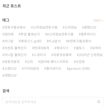
최근 포스트
태그
더보기
연못구름유튜브
신차정보연못구름
신차정보
중형SUV
싼타페
투싼 풀체인지
#신차정보연못구름
텔루라이드
카니발
제네시스 gv80
비교분석
#연못구름유튜브
쏘렌토 풀체인지
현대자동차
제네시스
셀토스
모하비
카니발 풀체인지
스포티지
자동차유튜버
2020년 신차정보
쌍용자동차
신차
싼타페 페이스리프트
쏘렌토
소형SUV
기아자동차
팰리세이드
genesis GV80
대형SUV
검색