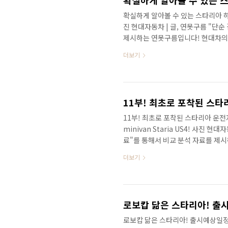
확실하게 알아볼 수 있는 스타리아 하체! 
진 현대자동차 | 글, 연못구름 "단
제시하는 연못구름입니다! 현대차의
하체가 확실하게 포착되었습니다. 새로
더보기
는 영상으로 보시길 추천합니다. 1
관심이 높아지는 것 같습니다. 올해
와 함께 가장 기대가 되는 차량이 스
려드렸는데, 스타리아의 주행 영상이 
11부! 최초로 포착된 스타리아 운전
minivan Staria US4! 사진 
료"를 통해서 비교 분석 자료를 제시하
름 채널 14년 만에 출시를 앞두고 
더보기
포착되었습니다. 오래 기다리셨는데 
시길 추천합니다. 안녕하세요? 연못
장 핫한 차량이 될 것 같은 차량 중
다. 이번 풀체인지를 통해서 카니발과
로보캅 닮은 스타리아! 출시예상일정! 