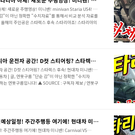
확실하게 알아볼 수 있는 스타리아 하체! 새로운 주행영상! 미니밴! 스타렉스 후속 minivan Staria US4!
새로운 주행영상! 미니밴! minivan Staria US4! 사
순 감"이 아닌 정확한 "수치자료"를 통해서 비교 분석 자료를
 올해의 주인공은 스타렉스 후속 스타리아죠! 스타리아의
운 주행 영상과 함께 보시죠! # 세부적인 내용을 담고 있
4년 만에 풀체인지가 되는 스타렉스 후속 스타리아에 대한
 현대차에서 출시할 신차 중에서 최초의 전기차 아이오닉5
타리아인 것 같네요! 작년 여름부터 스타리아의 소식을 알
"스타리아 클럽"에 ..
11부! 최초로 포착된 스타리아 운전자 공간! D컷 스티어링? 스타렉스 후속! 현대차 미니밴! minivan Staria US4!
자 공간! D컷 스티어링? 스타렉스 후속! 현대차 미니밴!
현대자동차 | 글, 연못구름 "단순 감"이 아닌 정확한 "수치자
는 연못구름입니다! ▲ SOURCE : 구독자 제보 / 연못구
있는 스타렉스 후속 스타리아 운전자 공간이 국내에서 처음
빠르게 보시죠? # 세부적인 내용을 담고 있는 영상으로 보
구름입니다. 올해 현대차그룹에서 내놓을 차량 중에서 가
에 한 대는 현대차의 미니밴인 스타렉스 후속 스타리아입니
 대적할 수 있는..
로보캅 닮은 스타리아! 출시예상일정! 주간주행등 여기에! 현대차 미니밴! Carnival VS Staria US4
주간주행등 여기에! 현대차 미니밴! Carnival VS