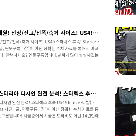
 제공되지 않았던 헤드업 디스플레이 보스 오디오까지 제공
한판 해볼만하겠죠? # 세부적인 내용을 담고 있는 영상으
연못구름입니다. 어느덧 2020년도의 12월에 들어섰네요!
신차가 출시되면서 즐거운 한 해를 보냈는데, 내년에는 시작
니다. 다음 ..
최초 공개! 스타리아 예상 제원! 전장/전고/전폭/축거 사이즈! US4!(스타렉스 후속! Staria minival staria vs Sedona
전고/전폭/축거 사이즈! US4!(스타렉스 후속! Staria
 사진 | 글, 연못구름 "감"이 아닌 정확한 수치 자료를 통해서 비교
다! 안녕하세요? 연못구름입니다.날씨가 많이 쌀쌀해졌는
는 어제 쏘나타 N 라인 시승을 위해서 인제에 위치한 스피
회는 있었지만 여건 때문에 못 가다가 처음 서킷을 경험했는
시승과는 색다른 경험을 했네요! 처음 경험하다 보니 고문관
했는지 다음 영상으로 준비하고 있으니 기대해 주세요! # 세
시길..
처음 공개된 3열&후면부! 스타리아 디자인 완전 분석! 스타렉스 후속 US4!(feat. 카니발) hyundai minival staria vs Sedona
자인 완전 분석! 스타렉스 후속 US4!(feat. 카니발)
 Sedona 사진 | 글, 연못구름 "감"이 아닌 정확한 수치 자료를 통
못구름입니다! 사골중에서 사골은 모하비도 아닌 14년만에
드디어 스타렉스가 14년 만에 풀체인지가 내년 1분기에
 신차 정보를 알려드리는 연못구름입니다. 벌써 스타리아
자 공간, 인승 등 궁금한 정보가 있다면 기존 영상을 참고