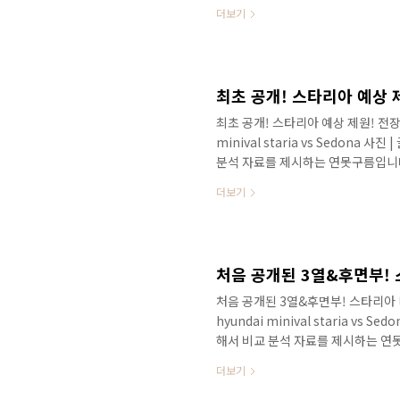
과 특히 LPi 엔진 그리고 카니발에
더보기
될 것 같습니다! 이렇다면 카니발과 
로 보시길 추천합니다. 안녕하세요? 
세월 정말 빠르죠? 올해도 다양한 
과 함께 다양한 신차가 쏟아질 것 같습
최초 공개! 스타리아 예상 제원! 전장/
minival staria vs Sedona
분석 자료를 제시하는 연못구름입니
데, 감기와 코로나 조심하세요^^ 저
더보기
드움을 다녀왔습니다. 그동안 갈 기
데... 정말 짜릿짜릿하고 일반적인 
이 된 것 같기도 하고 어떤 경험을 
부적인 정보를 제공하는 영상으로 보
처음 공개된 3열&후면부! 스타리아 디
hyundai minival staria vs
해서 비교 분석 자료를 제시하는 연
풀체인지가 되는데 스타렉스입니다. 
더보기
출시가 됩니다. 안녕하세요? 정확한
의 6번째 소식을 알려드리네요! 운전