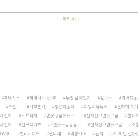
 # 세부적인 정보를 제공하는 영상으로 보시길 추천합니
 최신 ..
목록 더보기
제네시스
제네시스 gv80
투싼 풀체인지
셀토스
기아자동
쏘렌토
비교분석
쌍용자동차
자동차유튜버
싼타페 페
풀체인지
스포티지
연못구름유튜브
#신차정보연못구름
현대
풀체인지
텔루라이드
#연못구름유튜브
신차정보연못구름
소형
 GV80
팰리세이드
싼타페
대형SUV
신차
2020년 신차