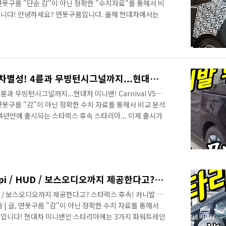
글, 연못구름 "단순 감"이 아닌 정확한 "수치자료"를 통해서 비
입니다! 안녕하세요? 연못구름입니다. 올해 현대차에서는
한다고 알려드렸습니다. 이번 10부 영상에서는 스타리아
# 세부적인 내용을 담고 있는 영상으로 보시길 추천합니다.
알려드렸는데 어느덧 출시를 앞두고 있는 상황이네요! 세월
아직 못 보신 정보가 있다면 재생목록에서 궁금한 부분만
 동안 풀체인지가 없었던 스타..
카니발 뛰어넘을 스타리아 차별성! 4륜과 무빙턴시그널까지...현대차 미니밴! Carnival VS Staria US4
과 무빙턴시그널까지...현대차 미니밴! Carnival VS
글, 연못구름 "감"이 아닌 정확한 수치 자료를 통해서 비교 분석
4년만에 출시되는 스타렉스 후속 스타리아... 이제 출시가
발을 뛰어넘는 어떤 경쟁력이 있을까요? # 세부적인 내용을
.​ 안녕하세요? 연못구름입니다. 어느덧 12월도 10여 일
 마무리하시면 좋겠습니다. 내년에 현대차 미니밴인 스타리아
일정이 3월 이전으로 파악이 되고 있기 때문에 앞으로 출시
4년..
스타리아! 카니발에 없는 Lpi / HUD / 보스오디오까지 제공한다고? 스타렉스 후속! 카니발 킬러! Staria minival
UD / 보스오디오까지 제공한다고? 스타렉스 후속! 카니발 킬
자동차 | 글, 연못구름 "감"이 아닌 정확한 수치 자료를 통해서
름입니다! 현대차 미니밴인 스타리아에는 3가지 파워트레인