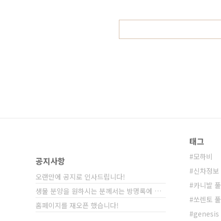
하세요! 재생목록으로 남겨드릴게요!
다. ▲ 찌그러진본넷님 / 보배드림 먼저
태그
모하비
공지사항
신차정보
오랜만에 공지로 인사드립니다!
카니발 
생물 분양을 원하시는 분께서는 방명록에 비밀글⋯
쏘렌토 
홈페이지를 재오픈 했습니다!
genesis