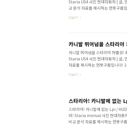
Staria US4 사진 현대자동차 | 
교 분석 자료를 제시하는 연못구름
카니발을 뛰어넘을 스타리아를 출시
더보기
의 최신 소식을 알려드리겠습니다. 
1부 소식을 작년 여름에 처음으로 
정말 빠르죠? 스타리아와 관련해서 
골라서 보시면 될 것 같습니다. 14년
카니발 뛰어넘을 스타리아 차별성! 4륜
Staria US4 사진 현대자동차 | 
자료를 제시하는 연못구름입니다! 1
코 앞으로 다가왔네요. 미니밴 카니
더보기
담고 있는 영상으로 보시길 추천합니다
남았네요! 2020년도 한 해를 잘
가 출시된다고 알려드렸는데, 양산 
가 100일도 남지 않은 상황입니다. 1
스타리아! 카니발에 없는 Lpi / H
러! Staria minival 사진 현대
비교 분석 자료를 제시하는 연못구