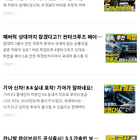
[연못구름:티스토리] 놀란 가슴을 진정시키구요! 저는 시
제 차량이 공개되었으며, 무엇보다 두터운 위장막 커버
로스를 오래 기다렸습니다. 이유는 국내에서 테스트하는
가 제거된 위장막 테이프 차량이라서 타스만의 실루엣
더보기
모습을 몇 번 보면서 놀랐..
(?)이 완전히 노출되었습니다. 어떤 차량인지.. 확인된
파워트레인 정보까지 알려드립니다.참고로 타스만은 국
내 출시가 확정된 픽업트럭입니다. 영상으로 정확한 정
매버릭 상대까지 잡겠다고?! 싼타크루즈 페이스리프트 출시임박!
보를 가장 먼저 만나보세요!&nbsp;&nbsp;" data-ke-
type="html">HTML 삽입미리보기할 수 없는 소스
현대차그룹이 만든 자동차 중에서 국내에 없는 상품성을
갖춘 차량이 있죠? 바로 픽업트럭 #싼타크루즈 인데요.
투싼을 베이스로 만든 픽업트럭이라서 국내에 출시를 희
망하시는 분들이 꽤 많죠? 투싼이 베이스 차량이라서 투
더보기
싼만한 픽업트럭이겠지? 이렇게 생각하실 수 있지만, 실
상은 대형 SUV #팰리세이드 와 유사한 전장을 갖추고 있
습니다. 영상으로 정확한 정보를 가장 먼저 만나보세요!
기아 신차! K4 실내 포착! 기아가 잘하네요!
기아 K3 풀체인지 차량인 K4 실내가 최초로 포착되었습
니다. K3는 2018년도에 출시가 되었고, 국내에서는 출
시가 되고 있지만 후속이 출시될 수 있을지는 현재까지
공식 입장이 없는 상태입니다. K3의 후속은 국내에 출시
더보기
될 가능성이 낮은데, 이유는 최근 멕시코 시장에서 #리
오풀체인지 가 공개되면서 #K3 라는 이름으로 출시가
되었습니다. 해외 전략형 차량이라고 해도 동일한 이름
카니발 하이브리드 공식출시! 3.5 가솔린 보다 좋을까? 알면 후회 없어요!
을 사용하는 경우는 없었죠! 따라서 기존 K3는 K4로 등