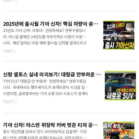
더보기
의 차이점을 만나보세요!&nbsp..
과 신형 스포티지의 하체를 분석해 봤습니다. 신형 스포
티지 페이스리프트 보기 힘든 하체 이렇게 생겼습니
다.&nbsp;&nbsp;"> 새로운 8단 자동 변속기는 이
2025년에 출시될 기아 신차! 핵심 차량이 쏟아집니다!#신형셀토스 #EV4 #타스만 #텔루라이드 #PV5
렇게 생겼습니다. 영상으로 신형 스포티지를 하체를 만
나보세요! 신형 스포티지 페이스리프트 보기 힘든 하체
25년도 기아 신차! 이렇다! 안녕하세요? 연못구름입니
이렇게 생겼습니다.&nbsp;&nbsp;"> ✔ 2% 캐시
다. 어느덧 올해인 24년도를 마무리하는 시점이 되었습
백+고급선팅 신차구입과 가장 빠르게 받을 수 있는 방법
니다. 매년 말에는 다음 해에 출시될 신차를 알려드리고
은 장기렌트나 리스입니다. 구입하세
있습니다. 올해도 다양한 신차가 출시가 되었죠? 특히
더보기
요!https://www.welcar.kr/r..
전기차는 #아이오닉9 이 공개되었고, 대형 SUV #팰리
세이드 도 최근 공개되면서 본격적인 출시는 내년이 될
것 같습니다. 그럼 먼저 국내 시장의 주인공인 현대차와
신형 셀토스 실내 미리보기! 대형급 안부러운 기아 새로운 소형 SUV! 시로스 공개! #클라비스 #SYROS
기아 신차중에서 디자인으로 현대차와 어깨를 나란이
하고 있는 기아의 신차를 알려드리겠습니다. 영상으로
기아 EV2? 대형급 안 부럽네! 안녕하세요? 연못구름입
가장 새롭게 출시될 신차를 빠르게 만나보세
니다. 국내에서는 팰리세이드가 공개되면서 시선을 집중
요!&nbsp;&nbsp;"> 가장 먼저 공개될 것으로 예
시켰다면, 글로벌에서는 기아 소형 SUV 시로스가 공개되
상되는 차량은 대한민국 소형 시장의 주인공인 신형 셀
면서 난리가 났었습니다. 글로벌 현장의 소식을 라이브로
더보기
토스입니다. 셀토스는 소형차의 기준을 바꾼 차량이라
지켜보면서 동시 접속자가 1만명을 넘었죠? 기아가 공개
고 알려드렸는데...
한 소형 SUV 시로스의 공식 영상부터 잠시 보시죠! 영
상으로 새로운 기아 SUV의 놀라운 상품성을 만나보세
기아 신차! 타스만 위장막 커버 벗은 티저 공개! 픽업트럭!
요!"> &nbsp; 출처:
https://lastzone.tistory.com/2221 [연못구름:티스토
포드 레인저를 넘어서 전기 사이버트럭도 잡을까? 기아
리]"> 출처: https://lastzone.tistory.com/2221
타스만의 3번째 티저가 공개되었습니다. 이번 티저는 실