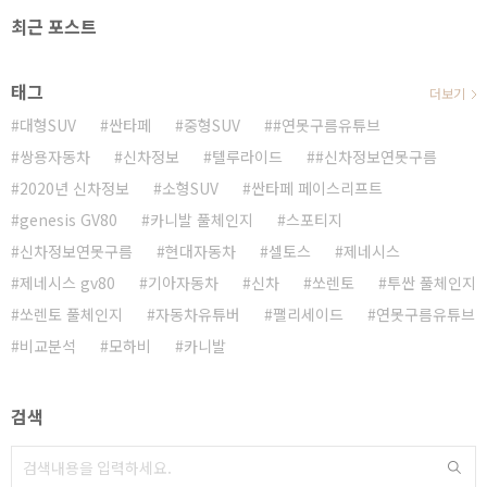
최근 포스트
태그
더보기
대형SUV
싼타페
중형SUV
#연못구름유튜브
쌍용자동차
신차정보
텔루라이드
#신차정보연못구름
2020년 신차정보
소형SUV
싼타페 페이스리프트
genesis GV80
카니발 풀체인지
스포티지
신차정보연못구름
현대자동차
셀토스
제네시스
제네시스 gv80
기아자동차
신차
쏘렌토
투싼 풀체인지
쏘렌토 풀체인지
자동차유튜버
팰리세이드
연못구름유튜브
비교분석
모하비
카니발
검색