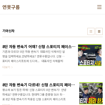
본문 바로가기
연못구름
기아신차
8단 자동 변속기 어때? 신형 스포티지 페이스리프트! 하체 전문가 시승기! #더모스트 #고민수 #하이브리드 #그랑콜레오스
기존과 다르다! 8단 자동 변속기 대표사진 삭제사진 설
명을 입력하세요.안녕하세요? 연못구름입니다. 신형 스
포티지 페이스리프트에 드디어... 대표사진 삭제출처:
더모스트 8단 자동 변속기가 새롭게 적용되었습니
더보기
다. 영상으로 새로운 8단 변속기의 차이점을 만나보세
요!&nbsp;&nbsp;"> 기존 DCT의 단점을 완전히
개선했는데.. 어떤 점에 차이가 있는 하체 전문가 고민수
8단 자동 변속기 다르네! 신형 스포티지 페이스리프트! 하체분석 #더모스트 #고민수 #하체전문가 #그랑콜레오스
반장님을 통해서 세부적으로 알려드립니다. 확실하게
달라진 신형 스포티지를 만나보세요!✔ 2% 캐시백 신차
평소에 보기 힘든 하체! 신형 스포티지 8단 변속기! 안녕
구입+ 가장 빠르게 받을 수 있는 방법은 장기렌트나 리
하세요? 연못구름입니다. 현대차그룹 준중형 SUV 최초
스입니다. https://www.welcar.kr/recommend?
로 8단 자동 변속기가 적용된 신형 스포티지 페이스리프
userId=43049출처 입력 영상으로 새로운 8단 변속기
트는 얼마나 달라졌을까요? 하체 전문가 고민수 반장님