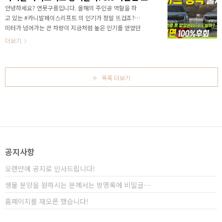
급이 올라간 것인데. .이런 전략은 #K7 이 풀체인지를
안녕하세요? 연못구름입니다. 올해의 주인공 역할을 하
거치면서 #K8 로 출시된 것과 비슷하죠? 정확한 정보를
고 있는 #카니발페이스리프트 의 인기가 정말 뜨겁죠? 5
가장 먼저 만나보세요!
미터가 넘어가는 큰 차량이 지금처럼 높은 인기를 얻었던
적이 있었나? 생각할 정도로 모든 차량중에서도 카니발
더보기
의 인기는 최고라고 생각합니다. 이번에 페이스리프트가
출시되면서 하이브리드가 최초로 추가되었고, 사전 계약
결과는 무려 90% 이상이 하이브리드 차량을 선택했다고
하죠? 하이브리드 차량이 드디어 출시되었습니다. 이미
목록 더보기
출시한 것이 아닌가요? 공개는 했지만 환경부 인증 전이
라서, 공식 출시는 이번주가 맞습니다. 대표사진 삭제 사
진 설명을 입력하세요. 공식 연비 부터 보면, 7인승과 9인
승 중에서 18인치 9인승 차량이 연비가 가장 높아요! 복
합연비 14km/L 도심 14.6km/L 고속도로 13...
공지사항
오랜만에 공지로 인사드립니다!
생물 분양을 원하시는 분께서는 방명록에 비밀글⋯
홈페이지를 재오픈 했습니다!