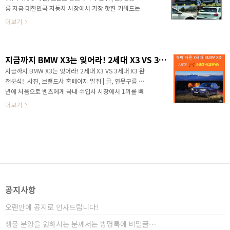
하반기에 제네시스 막내 SUV GV70까지 출시가 될 예정
름 지금 대한민국 자동차 시장에서 가장 핫한 키워드는
입니다. 이뿐만 아니라 조금 있으면 G70도 출시가 되는
전기차와 소형 SUV 라고 할 수 있습니다. SUV 춘추전국
더보기
데, 프리미엄 브랜드에서 올해만 4..
시대를 맞이하여 가장 치열하게 경쟁하고 있는 소형
SUV 시장이 하반기에 다시 한번 달아오를 것 같습니다.
이유는 폭스바겐의 고성능 소형 SUV인 티록(T-ROC)이
지금까지 BMW X3는 잊어라! 2세대 X3 VS 3세대 X3 완전분석!
출시되기 때문입니다. 그동안 국내에서 디젤 게이트 이
슈로 행보가 잠잠하던 폭스바겐이 최근 재판매를 시작
지금까지 BMW X3는 잊어라! 2세대 X3 VS 3세대 X3 완
한다는 소식과 함께 발빠른 움직임을 보이고 있는데 최
전분석! ​ 사진, 브랜드사 홈페이지 발취 | 글, 연못구름 작
근 국내에서도 큰 인기를 얻었던 티구안이 2세대 티구안
년에 처음으로 벤츠에게 국내 수입차 시장에서 1위를 빼
으로 선보였으며, 티구안 보다 작은 사이즈의 크로스오
앗겼던 BMW가 작정이라도 한 것처럼 파격 수준의 3세
더보기
버 소형 SUV인 티록(T-ROC) 이 드디어 8월 23..
대 BMW X3 풀체인지를 발표했습니다. 풀체인지 된 완전
히 변경된 3세대 BMW X3의 경우 X5와 비교될 정도로
모든 부분이 큰 폭으로 개선이 되었으며, Small Luxury
SUV 중에서도 최고라고 평가할 수 있을 것 같습니다. ▲
벤츠 GLC43 ▲ 아우디 SQ5 그동안 Small Luxury SUV
를 대표하는 벤츠의 GLC43이나 아우디 SQ5 그리고 이
번에 BMW에서 출시한 X3 M40i는 글로벌 최강의 Small
Luxury SUV라고 할 수 있습니다. 완전히..
공지사항
오랜만에 공지로 인사드립니다!
생물 분양을 원하시는 분께서는 방명록에 비밀글⋯