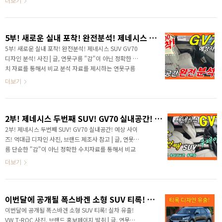
더보기
차가 제네시스 GV70의 공식 티저..
전 계약은 1만 대 수준을 넘어서 이번 주에 공개된 5미터
가 넘는 미니밴인 신형 카니발은 첫날 사전 계약만 2만
대가 넘는 엽기적인 기록을 세우고 있습니다. 경기가 어
5부! 새로운 실내 포착! 완전분석! 제네시스 SUV GV70 디자인 분석!
렵다고 하는데, 체감 경기도 정말 어려운데, 글로벌에서
유일하게 대한민국 자동차 시장을 활화산인 것 같네요!
5부! 새로운 실내 포착! 완전분석! 제네시스 SUV GV70
프리미엄 브랜드에서 두 번째 SUV를 선보이는데, GV70
디자인 분석! 사진 | 글, 연못구름 "감"이 아닌 정확한 수
입니다. 이 차량은 GV80의 동생이고, 제네시스 브랜드에
치 자료를 통해서 비교 분석 자료를 제시하는 연못구름
서는 가장 작은 사이즈의 SUV입니다. # 영상으로 보시면
입니다! # 영상으로 보시면 보다 세부적인 소식을 파악
더보기
보다 세부적인 정보를 얻을 수..
할 수 있습니다. 안녕하세요? 정확한 신차 정보를 알려
드리는 연못구름입니다. 프리미엄 브랜드인 제네시스의
두 번째 SUV GV70이 출시를 앞두고 자주 목격되고 있
2부! 제네시스 두번째 SUV! GV70 실내공간! 예상 사이즈! 역대급 디자인! Genesis GV70 VS GV80 VS GLE VS BMW X3 VS AUDI Q5
습니다. 출시가 예상되는 시점은 10월 경으로 현재가 7
월인데, 앞으로 3개월도 남지 않았습니다. GV70의 첫
2부! 제네시스 두번째 SUV! GV70 실내공간! 예상 사이
번째 영상을 작년 9월에 알려드렸는데, 어느덧 1년이 되
즈! 역대급 디자인 사진, 브랜드 제조사 참고 | 글, 연못구
어가고, 곧 출시가 될 것 같습니다. # 영상으로 보시면
름 단순한 "감"이 아닌 정확한 수치자료를 통해서 비교
보다 세부적인 소식을 파악할 수 있습니다. 10월이면
분석 자료를 제시하는 연못구름입니다! 안녕하세요? 연
더보기
100여 일 남았다고 생각하면 될 것 같은..
못구름입니다! 요청이 많았는데, GV70의 두 번째 소식을
알려드립니다. 올해 새로운 신차가 정말 많이 출시가 되
었죠? 쏘렌토를 시작으로 아반떼까지 대중차 브랜드에서
이번달에 공개될 폭스바겐 소형 SUV 티록! 실차 유출! VW T-ROC
멋진 차량을 출시했습니다! ▲ SOURCE : 현대자동차 제
네시스 브랜드도 만만치 않았는데 GV80과 G80을 출시
이번달에 공개될 폭스바겐 소형 SUV 티록! 실차 유출!
하면서 소위 없어서 못 구입하는 차량이 되었는데, 올해
VW T-ROC 사진, 브랜드 홍보페이지 발취 | 글, 연못구