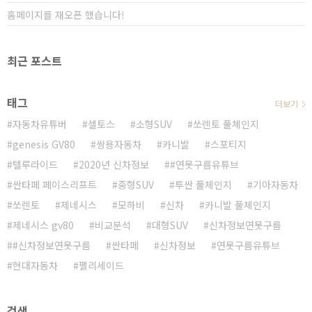
홈페이지를 재오픈 했습니다!
최근 포스트
태그
더보기
자동차유튜버
셀토스
소형SUV
쏘렌토 풀체인지
genesis GV80
쌍용자동차
카니발
스포티지
텔루라이드
2020년 신차정보
#연못구름유튜브
싼타페 페이스리프트
중형SUV
투싼 풀체인지
기아자동차
쏘렌토
제네시스
모하비
신차
카니발 풀체인지
제네시스 gv80
비교분석
대형SUV
신차정보연못구름
#신차정보연못구름
싼타페
신차정보
연못구름유튜브
현대자동차
팰리세이드
검색