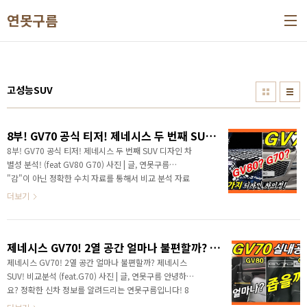
본문 바로가기
연못구름
고성능SUV
8부! GV70 공식 티저! 제네시스 두 번째 SUV 디자인 차별성 분석! (feat GV80 G70)
8부! GV70 공식 티저! 제네시스 두 번째 SUV 디자인 차
별성 분석! (feat GV80 G70) 사진 | 글, 연못구름
"감"이 아닌 정확한 수치 자료를 통해서 비교 분석 자료
를 제시하는 연못구름입니다! " 드디어 GV70의 공식 티
더보기
저가 공개되었습니다. 그런데... 위장막 티저가 공식 티
저라고요? " 도로에서 이 차량은 만난다면 바로 여기
QR 코드를 찍으세요! 하지만... 센스가 없다 보니 경품
제네시스 GV70! 2열 공간 얼마나 불편할까? 제네시스 SUV! 비교분석 (feat.G70)
은 없습니다^^ QR 코드를 찍고 SNS올리면 열쇠고리라
도 지급하는 이벤트를 진행했더라면 확실한 홍보가 될
제네시스 GV70! 2열 공간 얼마나 불편할까? 제네시스
텐데.... 조금 아쉬운 부분이죠! # 영상으로 보시면 보다
SUV! 비교분석 (feat.G70) 사진 | 글, 연못구름 안녕하세
세부적인 정보를 얻을 수 있습니다. 안녕하세요? 정확한
요? 정확한 신차 정보를 알려드리는 연못구름입니다! 8
신차 정보를 알려드리는 연못구름입니다. 드디어 현대
월에 들어섰네요! 올해 정말 다양한 신차가 쏟아졌고, 사