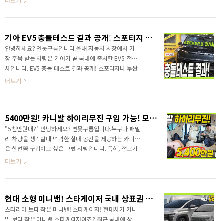
더보기
이 3분할 구조였죠. 달리고 있는 기존 스타리아를 보면,
승차감에 국내 소비자가 선호하는 편의사양은 국내 #카
한 줄의 DR..
니발 과 비교해도 뛰어넘을만큼 높은 상품성을 자랑하는
차량입니다. 카니발 뛰어넘는 미니밴! 국내 출시 예정인
기아 EV5 충돌테스트 결과 공개! 스포티지 만한 사이즈에 실내는 쏘렌토만한 전기차!
지커가 만든 009&nbsp;&nbsp;"> 지커는 국내 진출을
대부분의 준비가 완료된 것으로 알려졌으며, 국내 출시만
안녕하세요? 연못구름입니다.올해 자동차 시장에서 가
확정하면 되는 단계라고 하죠? 과연 전기 미니밴인 지커
장 주목 받는 차량은 기아가 곧 국내에 출시할 EV5 전기
009가 국내에 출시될 수 있을까요?실물로 지커 009를
차입니다. EV5 충돌 테스트 결과 공개! 스포티지나 투싼
자세하게 만나보세요! 카니발 뛰어넘는 미니밴! 국내 출
만한 크기에 실내 공간은 쏘렌토나 싼타페와 비교될 정
더보기
시 예정인 지커가 만든 00..
도로 매력적인 전기차인데, #EV3 는 너무 작고 #EV4 는
세단 같아서 뭔가 아쉽다면 EV5는 분명한 대안이 될 것
같습니다.올해 하반기에 국내 출시가 되기 때문에 이제
5400만원! 카니발 하이리무진 구입 가능! 모르면 후회! 눈으로 "품질"을 직접 확인해 보세요! #M리무진 #carnival #highroof #limousine #kia
공개가 얼마남지 않았죠? 그렇다면 #EV5 를 구입할까
고민하시는 분들도 많은데.. 자동차 안정성인 충돌테스
"5천만원대?" 안녕하세요? 연못구름입니다.누구나 패밀
트 결과는 출시가 되고 최소 6개월 부터 1년 정도가 되
리 차량을 생각할때 넉넉한 실내 공간을 제공하는 카니발
어야 공개됩니다. 그래서 최근 타스만의 충돌테스트 결
은 한번쯤 구입하고 싶은 그런 차량입니다. 특히, 전고가
과를 ANCAP을 통해서 처음 알려드렸는데요.EV5는 중
높은 하이리무진은 카니발 중에서도 "끝판왕 미니밴" 이
더보기
국에 먼저 출시되었지만 중국 충돌 테스트 결과..
라고 할 수 있습니다. 하이리무진은 누구나 구입하고 싶
은 그런 차량인데요! 그런데 1억이 조금 안되는 가격은...
처음부터 하이리무진은 생각하기 힘들게 만들죠?그런데
현대 소형 미니밴! 스타게이저 국내 상표권 등록! 진짜 나올 수 있을까? 어떤 차량?
말입니다! 만약에 카니발 9인승을 구입하고 사업자 혜택
인 부가세 환급을 받는다는 조건으로 5400만원(차값 포
스타리아 보다 작은 미니밴! 스타게이저! 현대차가 카니
함)이라면 어떨까요? 5400만원! 카니발 하이리무진 구
발 보다 작은 미니밴 스타게이저이죠? 최근 국내에 상표