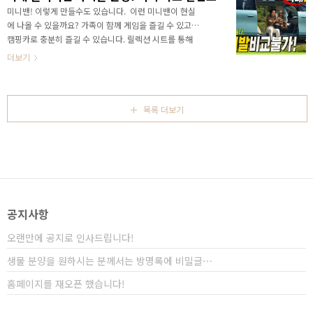
세요!&nbsp;&nbsp;"> 카렌스 클라비스를 주목해야
미니밴! 이렇게 만들수도 있습니다. 이런 미니밴이 현실
할 점이라면 대형 SUV와 맞먹는 편의 사양을 갖추고 있
에 나올 수 있을까요? 가족이 함께 게임을 즐길 수 있고,
습니다. 지금까지 소형급 차량이라고 하면 좁아서 불편
캠핑카로 충분히 즐길 수 있습니다. 릴렉션 시트를 통해
하고, 편의사양은 일부만 제공되고, 볼품없는 디자인으
서 나만의 도서관을 만들 수 있구요!데이터 용도를 포함
더보기
로 모든 부분이 아쉬웠다면 카렌스 클라비스는 소형차
해서 낚시까지 즐길 수 있게 되죠? 그동안 상상속에서나
의..
가능했던 모든것이 현실에서 가능해 지는 것이죠?컨셉트
카이냐구요? 아닙니다. 양산차로 출시된 믹스 차량입니
다. 영상으로 놀라운 미니밴 지커 믹스의 세부 정보를 만
목록 더보기
나보세요!&nbsp;&nbsp;" data-ke-
type="html">HTML 삽입미리보기할 수 없는 소스 안
녕하세요? 연못구름입니다. 자동차는 전동화로 전환되면
서 내연기관 시대에는 상상하기 힘든 다양한 차량들이 선
보이고 있습니다. 최근 기아가 선일인 PV5 위캔더 캠핑
카 ..
공지사항
오랜만에 공지로 인사드립니다!
생물 분양을 원하시는 분께서는 방명록에 비밀글⋯
홈페이지를 재오픈 했습니다!