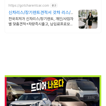
https://gotcharentcar.com
광고
신차리스/장기렌트견적서 갓차 리스/
장기렌트 실시간비교견적
전국최저가 신차리스/장기렌트, 개인/사업자
별 맞춤견적+차량즉시출고, 납입료프로모션
차종별 인기등급/옵션선택가능, 카카오톡 무
료견적서발송, 최적가 선납금/보증금확인