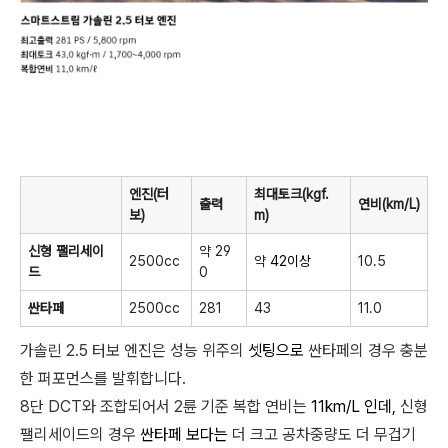
엔진(터
최대토크(kgf.
출력
연비(km/L)
보)
m)
신형 팰리세이
약 29
2500cc
약
42이상
10.5
드
0
싼타페
2500cc
281
43
11.0
가솔린 2.5 터보 엔진은 성능 위주의
셋팅으로
싼타페의 경우 충분
한 퍼포먼스를 발휘합니다.
8단 DCT와 조합되어서 2륜 기준 복합 연비는
11km/L 인데,
신형
팰리세이드의 경우
싼타페 보다는
더 크고 공차중량도 더 무겁기