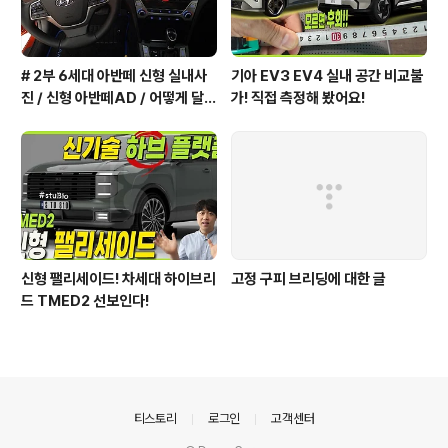
# 2부 6세대 아반떼 신형 실내사
기아 EV3 EV4 실내 공간 비교불
진 / 신형 아반떼AD / 어떻게 달라
가! 직접 측정해 봤어요!
졌을까?
신형 팰리세이드! 차세대 하이브리
고정 구피 브리딩에 대한 글
드 TMED2 선보인다!
의안내
티스토리
로그인
고객센터