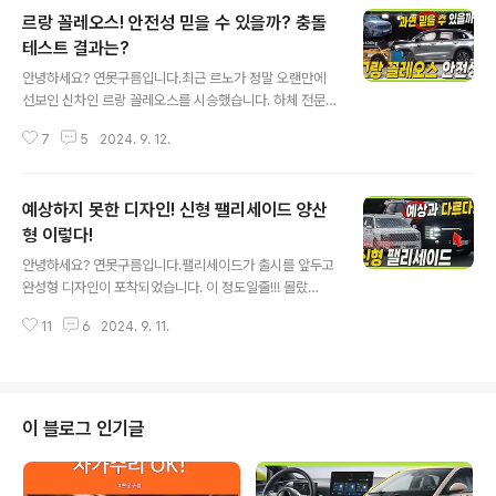
르랑 꼴레오스! 안전성 믿을 수 있을까? 충돌
테스트 결과는?
글 내용
안녕하세요? 연못구름입니다.최근 르노가 정말 오랜만에
선보인 신차인 르랑 꼴레오스를 시승했습니다. 하체 전문
가인 고민수 반장님과 국내에 출시되는 차량은 대부분 시
7
5
2024. 9. 12.
승기로 알려드렸기 때문에, 새롭게 출시된 그랑 꼴레오스
도 과연 어느 정도의 실력을 갖추고 있는지 솔직하게 알고
싶었죠? 가벼운 마음으로 시승을 시작했는데.. 얼마만에 느
예상하지 못한 디자인! 신형 팰리세이드 양산
끼는 쾌감인지... 특히 중국 지리자동차의 싱유에L을 베이
스로 제작되었고 지리의 플랫폼인 CMA 플랫폼으로 제작
형 이렇다!
글 내용
이 되었죠? 볼보 XC40에도 CMA 플랫폼이 적용되어 있
안녕하세요? 연못구름입니다.팰리세이드가 출시를 앞두고
다보니, 과연 어느 정도의 주행성능을 제공할지 궁금했습
완성형 디자인이 포착되었습니다. 이 정도일줄!!! 몰랐
니다. 영상으로 정확한 정보를 빠르게 만나보세요!&nbs
다!! 출처:유튜브 "숏카" 채널국내에서 가장 많은 스파이샷
p;&nbsp;" data-ke-type="html">HTML 삽입미리
11
6
2024. 9. 11.
을 촬영한 채널이 유튜브 숏카 채널이었는데.. 이번에도 양
보기할 수 없는 소스 시승 후 ..
산형 차량을 빠르게 포착했네요.특히 이번에는 처음 보는
#심리스호라이즌램프 까지 점등되는 것을 포착했습니다.
이런 디자인이라고는 예상하기 힘들었는데.. 이래서 끝까
지 봐야 되는 것 같습니다. 영상으로 정확한 정보를 가장
이 블로그 인기글
먼저 만나보세요!&nbsp;&nbsp;" data-ke-type="ht
ml">HTML 삽입미리보기할 수 없는 소스 국내에서 가장
구입하고 싶은 SUV! 적어도 패밀리라면 팰리세이드는 꿈