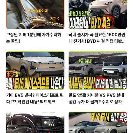
의 SUV 라고 할 수 있습니다.넓은 실내 공간, 2열 독립시
트, 경쟁 차량 중에..
고장난 지퍼 1분만에 자가수리하
국내 출시가 꼭 필요한 1500만원
는 꿀팁!
대 전기차! BYD 씨걸 직접 타봤습
니다!
기아 EV5 벌써? 페이스리프트 된
말도 안돼! 카니발 VS PV5 실내
다고? 확인된 내용! 팩트체크
공간 누가 더 클까? 수치로 정확하
게 알려드릴게요!