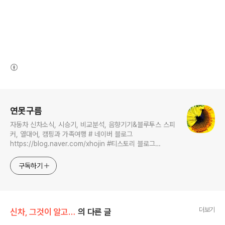
(새창열림)
로그 정보
연못구름
자동차 신차소식, 시승기, 비교분석, 음향기기&블루투스 스피
커, 열대어, 캠핑과 가족여행 # 네이버 블로그
https://blog.naver.com/xhojin #티스토리 블로그
https://lastzone.com/ #유튜브
https://www.youtube.com/c/연못구름 콜라보 문의는
구독하기
xhojin@naver.com 으로 주시면 신속하게 답변 드리겠습니
다.
더보기
신차, 그것이 알고 싶다
의 다른 글