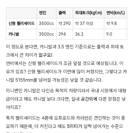
엔진
출력
최대토크(kgf.m)
연비(km/L)
신형 팰리세이드
3500cc
약 290
약 37 이상
약 9.8
카니발
3500cc
294
36.2
9.0
이 정도로 본다면, 카니발과 3.5 엔진 기준으로는 출력과 최대 토
크에서 큰 차이가
없구요!
연비에서는 신형 팰리세이드가 조금 앞설 것으로 예상됩니다. 이
유가 있죠? 신형 팰리세이드가 이번에 많이 커졌지만, 그렇다고 카
니발 5155mm를 넘어설 가능성은 낮을 것 같습니다.
미니밴인 카니발은 다인승 목적의 차량이라서 국내 시장에서 대형
급이라고 해도 카니발 보다 크다면, 실내
공간외에
다른 장점은 낮
아지죠?
특히 팰리세이드는 4륜에 오프로드와 카라반은 견인하는 것이 중
요하기 때문에, 더 커진다고 해도
5미티거
살짝 넘어가는 수준으