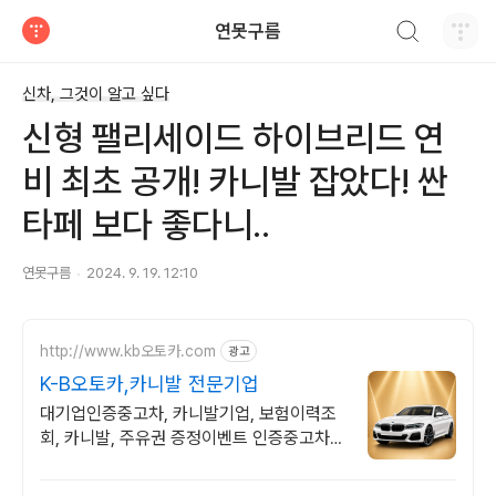
검색하기
연못구름
티스토리
신차, 그것이 알고 싶다
신형 팰리세이드 하이브리드 연
비 최초 공개! 카니발 잡았다! 싼
타페 보다 좋다니..
연못구름
2024. 9. 19. 12:10
http://www.kb오토카.com
광고
K-B오토카,카니발 전문기업
대기업인증중고차, 카니발기업, 보험이력조
회, 카니발, 주유권 증정이벤트 인증중고차 7
만대이상! 찾아가는 홈서비스! 낮은 할부이자
율, 24시간실매물전산연동