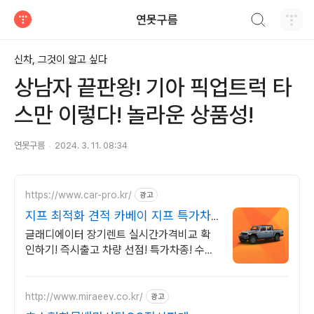
검색하기
연못구름
티스토리
신차, 그것이 알고 싶다
상남자 끝판왕! 기아 픽업트럭 타
스만 이렇다! 놀라운 상품성!
연못구름
2024. 3. 11. 08:34
https://www.car-pro.kr/
광고
지프 최적화 견적 카베이 지프 특가차
량 무료견적
글래디에이터 장기렌트 실시간가격비교 확
인하기! 즉시출고 차량 선점! 특가차종! 수입
차 최대 할인 견적! 온라인계약! 최적가 프로
모션 차량 빠른출고 선점하세요.
http://www.miraeev.co.kr/
광고