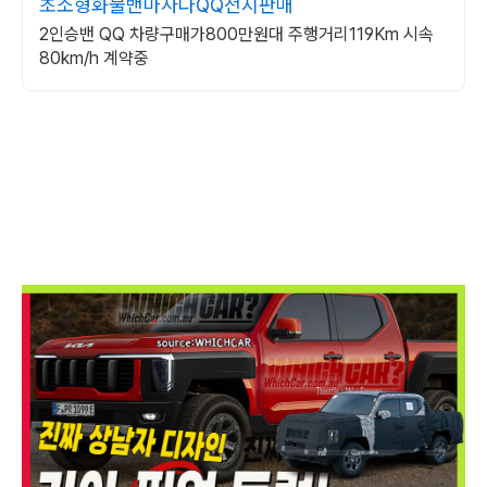
초소형화물밴마사다QQ전시판매
2인승밴 QQ 차량구매가800만원대 주행거리119Km 시속
80km/h 계약중