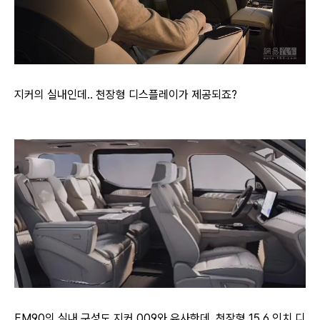
지커의 실내인데.. 천장형 디스플레이가 제공되죠?
EM90의 실내 구성도 지커 009와 유사한데, 천장형 15.6 인치 디