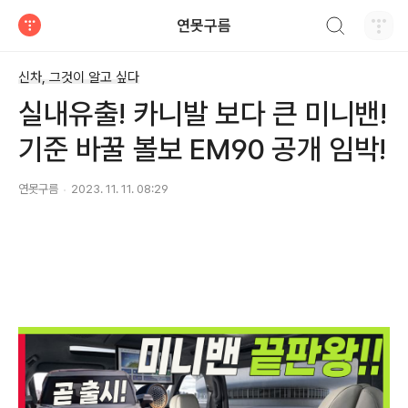
검색하기
연못구름
티스토리
신차, 그것이 알고 싶다
실내유출! 카니발 보다 큰 미니밴!
기준 바꿀 볼보 EM90 공개 임박!
연못구름
2023. 11. 11. 08:29