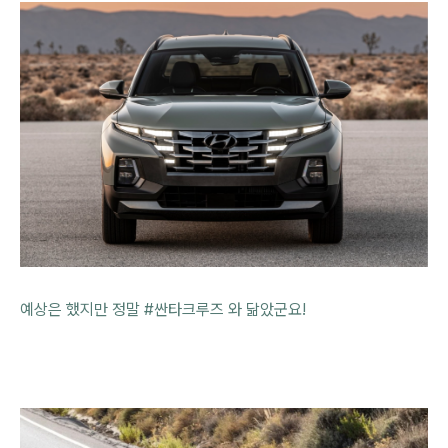
예상은 했지만 정말 #싼타크루즈 와 닮았군요!