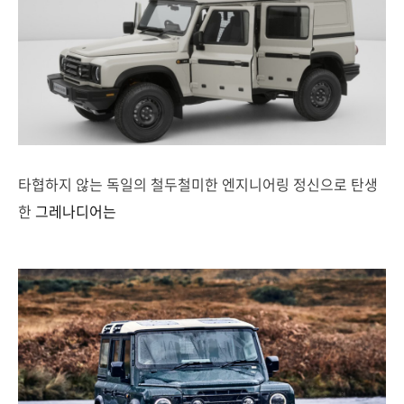
타협하지 않는 독일의 철두철미한 엔지니어링 정신으로 탄생
한
그레나디어는