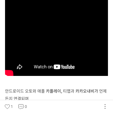
안드로이드 오토와 애플
카플레이,
티맵과
카카오내비가
언제
든지 연결되며
1
0
오프로드에서 꼭 필요한 방위와 좌표,
조향각도,
차량 기울기