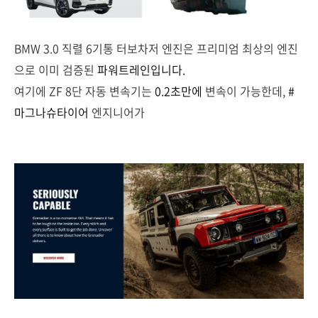
BMW 3.0 직렬 6기통 터보차저 엔진은 프리미엄 최상의 엔진
으로 이미 검증된
파워트레인입니다.
여기에 ZF 8단 자동 변속기는
0.2초만에
변속이 가능한데,
#
마그나슈타이어
엔지니어가