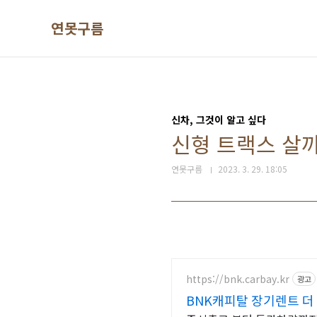
본문 바로가기
연못구름
신차, 그것이 알고 싶다
신형 트랙스 살까
연못구름
2023. 3. 29. 18:05
https://bnk.carbay.kr
광고
BNK캐피탈 장기렌트 더