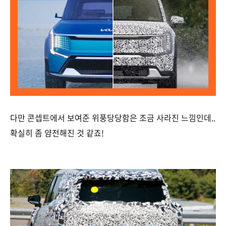
다만 콘셉트에서 보여준 위풍당당함은 조금 사라진 느낌인데..
확실히 좀 얌전해진 것 같죠!