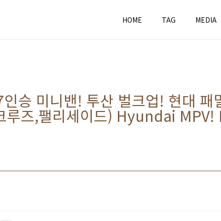
HOME
TAG
MEDIA
7인승 미니밴! 투산 벌크업! 현대 패
크루즈,팰리세이드) Hyundai MPV! M