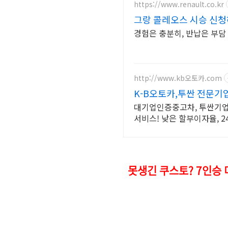
https://www.renault.co.kr
그랑 콜레오스 시승 신
경험은 충분히, 반납은 부담
http://www.kb오토카.com
K-B오토카,투싼 전문기
대기업인증중고차, 투싼기업,
서비스! 낮은 할부이자율,
못생긴 쿠스토? 7인승 