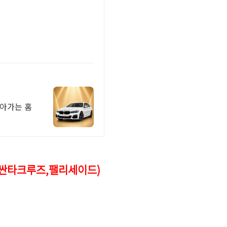
찾아가는 홈
싼,싼타크루즈,팰리세이드)