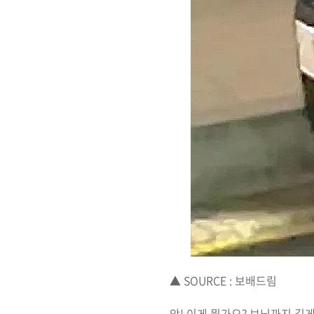
▲ SOURCE : 보배드림
앗! 이게 뭔가요? 보닛까지 길