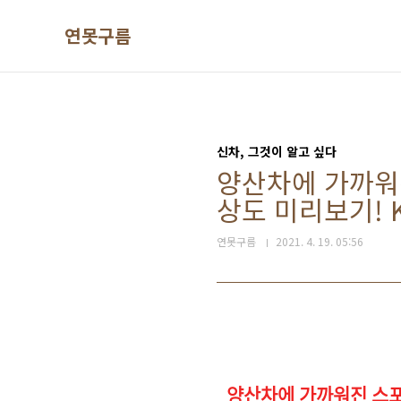
본문 바로가기
연못구름
신차, 그것이 알고 싶다
양산차에 가까워
상도 미리보기! KIA
연못구름
2021. 4. 19. 05:56
양산차에 가까워진 스포티