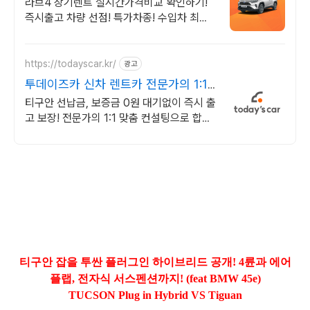
가차량 무료견적
라브4 장기렌트 실시간가격비교 확인하기!
즉시출고 차량 선점! 특가차종! 수입차 최대
할인 견적! 온라인계약! 최적가 프로모션 차
량 빠른출고 선점하세요.
https://todayscar.kr/
광고
투데이즈카 신차 렌트카 전문가의 1:1
맞춤 컨설팅
티구안 선납금, 보증금 0원 대기없이 즉시 출
고 보장! 전문가의 1:1 맞춤 컨설팅으로 합리
적으로 장기렌트/리스를 이용해 보세요!
티구안 잡을 투싼 플러그인 하이브리드 공개! 4륜과 에어
플랩, 전자식 서스펜션까지! (feat BMW 45e)
TUCSON Plug in Hybrid VS Tiguan