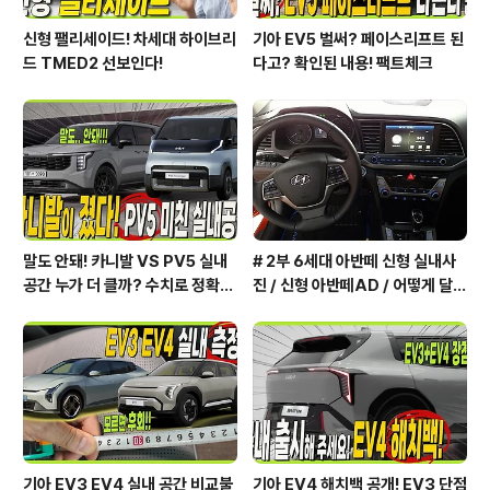
신형 팰리세이드! 차세대 하이브리
기아 EV5 벌써? 페이스리프트 된
드 TMED2 선보인다!
다고? 확인된 내용! 팩트체크
말도 안돼! 카니발 VS PV5 실내
# 2부 6세대 아반떼 신형 실내사
공간 누가 더 클까? 수치로 정확하
진 / 신형 아반떼AD / 어떻게 달라
게 알려드릴게요!
졌을까?
기아 EV3 EV4 실내 공간 비교불
기아 EV4 해치백 공개! EV3 단점