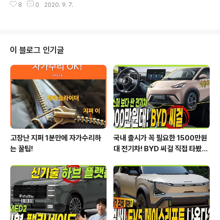
선보인 신차 중에서 좋은 디자인 평가를 받게 된 것 같습니
8
0
2020. 9. 7.
한 수치 자료를 통해서 비교 분석 자료를 제시하는 연못구
다. 디자인을 ..
름입니다! 파격적인 디자인으로 출시될 투싼의 외장 칼라
를 알려드렸는데 실내 인테리어 칼라와 내비게이션 디자인
도 최초로 알려드리겠습니다. 안녕하세요? 정확한 신차 정
보를 알려드리는 연못구름입니다. 9월의 주인공이라면 단
이 블로그 인기글
연 4세대로 풀체인지가 되는 투싼입니다. # 영상으로 보시
면 보다 세부적인 정보를 얻을 수 있습니다. 추천! 신형 투
싼의 정보는 어느덧 18부까지 영상으로 알려드렸는데, 처
음 보시는 분들이라면 채널에서 재생목록을 통해서 궁금하
신 정보를 ..
고장난 지퍼 1분만에 자가수리하
국내 출시가 꼭 필요한 1500만원
는 꿀팁!
대 전기차! BYD 씨걸 직접 타봤습
니다!