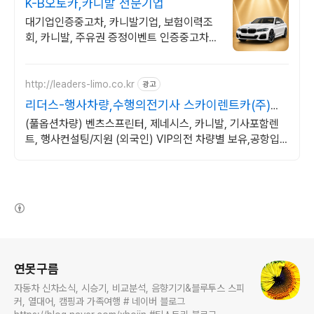
K-B오토카,카니발 전문기업
대기업인증중고차, 카니발기업, 보험이력조
회, 카니발, 주유권 증정이벤트 인증중고차 7
만대이상! 찾아가는 홈서비스! 낮은 할부이자
율, 24시간실매물전산연동
http://leaders-limo.co.kr
광고
리더스-행사차량,수행의전기사 스카이렌트카(주)리
더스리무진
(풀옵션차량) 벤츠스프린터, 제네시스, 카니발, 기사포함렌
트, 행사컨설팅/지원 (외국인) VIP의전 차량별 보유,공항입
국 환영부터 송영까지
(새창열림)
로그 정보
연못구름
자동차 신차소식, 시승기, 비교분석, 음향기기&블루투스 스피
커, 열대어, 캠핑과 가족여행 # 네이버 블로그