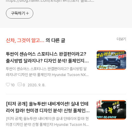
https://blog.naver.com/xhojin #티스토리 블로그
https://lastzone.com/ #유튜브
https://www.youtube.com/c/연못구름 콜라보 문의는
구독하기
xhojin@naver.com 으로 주시면 신속하게 답변 드리겠습니
다.
더보기
신차, 그것이 알고 싶다
의 다른 글
투싼이 센슈어스 스포티니스 완결편이라고?
출시방법 달라지나? 디자인 분석! 풀체인지!
글 내용
Hyundai Tucson NX4! official teaser!
투싼이 센슈어스 스포티니스 완결편이라고? 출시방법 달
라지나? 디자인 분석! 풀체인지! Hyundai Tucson NX4!
official teaser! 사진 | 글, 연못구름 안녕하세요? 정확한
10
0
2020. 9. 8.
신차 정보를 알려드리는 연못구름입니다. 지난주였죠? 드
디어 4세대 투싼이 공식 티저가 공개되었습니다. 뜨거운
관심을 볼 수 있는데, 디자인은 언제나 좋고 나쁨이 있지만,
[티저 공개] 올뉴투싼! 내비게이션! 실내 인테
이번 투싼은 좋은 반응이 더 많은 것 같아요! 최근 출시된
현대차의 경우 너무 먼 미래의 디자인처럼 설득력이 낮은
리어 칼라! 현미경 디자인 분석! 신형 풀체인
글 내용
디자인을 선보인 경향이 있다 보니 쏘나타를 시작은 그랜
지! Hyundai Tucson NX4! official teas
[티저 공개] 올뉴투싼! 내비게이션! 실내 인테리어 칼라! 현
저까지 어색하다는 반응이 높았지만 신형 투싼의 경우 부
er!
미경 디자인 분석! 신형 풀체인지! Hyundai Tucson NX
정적인 반응보다는 이 정도면 괜찮다는 모처럼 현대차가
4! official teaser! 사진 | 글, 연못구름 "감"이 아닌 정확