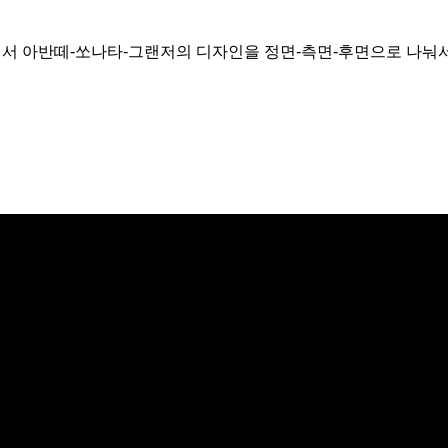
에서 아반떼-쏘나타-그랜저의 디자인을 정면-측면-후면으로 나눠