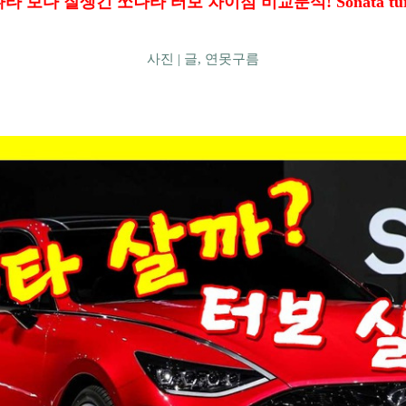
타 보다 잘생긴 쏘나타 터보 차이점 비교분석! Sonata tur
사진 |
글, 연못구름