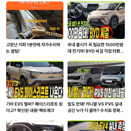
까운 뷰캐니어 카라반을 직접 체험해 봤습니다. #. 고급스
럽고 안락한 영국 엘디스 카라반! 엘디스는 럭셔리하고 안
락한 실내공간을 제공하여 고급스러운 카라반을 대표합니
다. 지금까지 여러종류의 엘디스..
고장난 지퍼 1분만에 자가수리하
국내 출시가 꼭 필요한 1500만원
는 꿀팁!
대 전기차! BYD 씨걸 직접 타봤습
니다!
기아 EV5 벌써? 페이스리프트 된
말도 안돼! 카니발 VS PV5 실내
다고? 확인된 내용! 팩트체크
공간 누가 더 클까? 수치로 정확하
게 알려드릴게요!