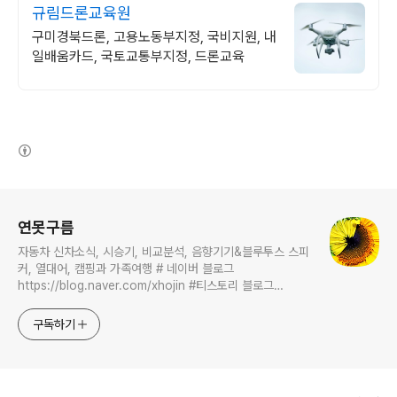
규림드론교육원
구미경북드론, 고용노동부지정, 국비지원, 내
일배움카드, 국토교통부지정, 드론교육
(새창열림)
로그 정보
연못구름
자동차 신차소식, 시승기, 비교분석, 음향기기&블루투스 스피
커, 열대어, 캠핑과 가족여행 # 네이버 블로그
https://blog.naver.com/xhojin #티스토리 블로그
https://lastzone.com/ #유튜브
https://www.youtube.com/c/연못구름 콜라보 문의는
구독하기
xhojin@naver.com 으로 주시면 신속하게 답변 드리겠습니
다.