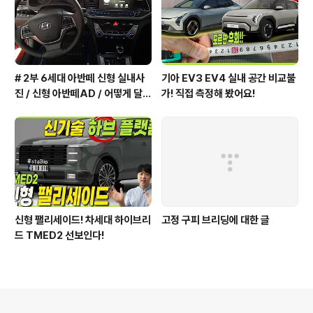
# 2부 6세대 아반떼 신형 실내사
기아 EV3 EV4 실내 공간 비교불
진 / 신형 아반떼AD / 어떻게 달라
가! 직접 측정해 봤어요!
졌을까?
신형 팰리세이드! 차세대 하이브리
고정 구피 브리딩에 대한 글
드 TMED2 선보인다!
의안내