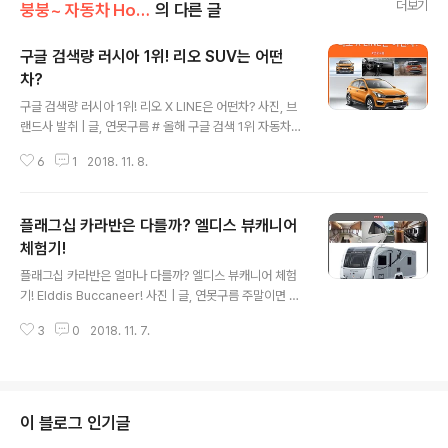
더보기
붕붕~ 자동차 Hot 이슈
의 다른 글
구글 검색량 러시아 1위! 리오 SUV는 어떤
차?
글 내용
구글 검색량 러시아 1위! 리오 X LINE은 어떤차? 사진, 브
랜드사 발취 | 글, 연못구름 # 올해 구글 검색 1위 자동차
브랜드에서 러시아 1위를 차지한 현대차그룹! "감"이 아닌
6
1
2018. 11. 8.
정확한 "수치자료"를 통해서 비교분석 자료를 제시하는 연
못구름입니다! 해외 보험 회사인 베이고(VEYGO)가 구글
검색량을 바탕으로 각 국가별 자동차 브랜드의 검색량을
플래그십 카라반은 다를까? 엘디스 뷰캐니어
발표했습니다. 압도적인 1위는 57개국에서 1위의 검색량
을 보여준 토요타였으며, 국내 자동차 브랜드인 현대는 5
체험기!
글 내용
개국에서 1위의 검색량을 보여줬으며 특히 러시아에서 압
플래그십 카라반은 얼마나 다를까? 엘디스 뷰캐니어 체험
도적인 1위를 차지했습니다. 현대차는 올해 상반기에서만
기! Elddis Buccaneer! 사진 | 글, 연못구름 주말이면 가
러시아 시장에서 8만 7035대를 판매하는 저력을 보여주
족들과 캠핑을 즐기고 있는데, 어느덧 10년차에 접어들다
고 있는데, 러시아 시장에서 가장 인기있는 차량인 리오를
3
0
2018. 11. 7.
보니 다양한 체험을 위해서 한번씩 카라반을 이용하고 있
살펴보겠습니다. # 해외시..
습니다. 국내에서 볼 수 있는 카라반은 국내 여건상 중형급
이하의 사이즈를 제공하는 카라반이 대부분이며, 2000만
원 정보 부터 시작해서 최대 1억 정도까지 형성되어 있습니
다. 영국의 카라반을 대표는 엘디스는 폭스바겐에 비교할
이 블로그 인기글
만큼 다양한 라인업과 높은 판매량을 자랑하는데, 1억에 가