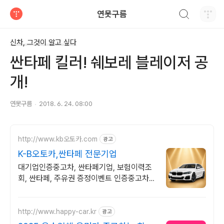
검색하기
연못구름
티스토리
신차, 그것이 알고 싶다
싼타페 킬러! 쉐보레 블레이저 공
개!
연못구름
2018. 6. 24. 08:00
http://www.kb오토카.com
광고
K-B오토카,싼타페 전문기업
대기업인증중고차, 싼타페기업, 보험이력조
회, 싼타페, 주유권 증정이벤트 인증중고차 7
만대이상! 찾아가는 홈서비스! 낮은 할부이자
율, 24시간실매물전산연동
http://www.happy-car.kr
광고