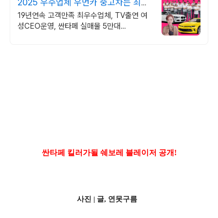
2025 우수업체 우먼카 중고차는 최우
수모범업체에서!
19년연속 고객만족 최우수업체, TV출연 여
성CEO운영, 싼타페 실매물 5만대
2009~2024년 우수 고객만족 업체. 네티즌
선정 최우수 홈페이지!
싼타페 킬러가될 쉐보레 블레이저 공개!
사진 |
글, 연못구름