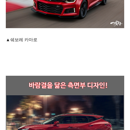
▲쉐보레 카마로