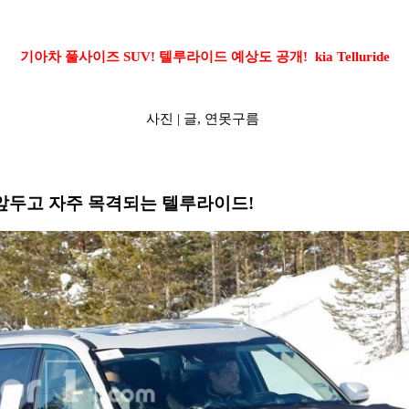
기아차 풀사이즈 SUV! 텔루라이드 예상도 공개!
kia Telluride
사진 |
글,
연못구름
 앞두고 자주 목격되는 텔루라이드!