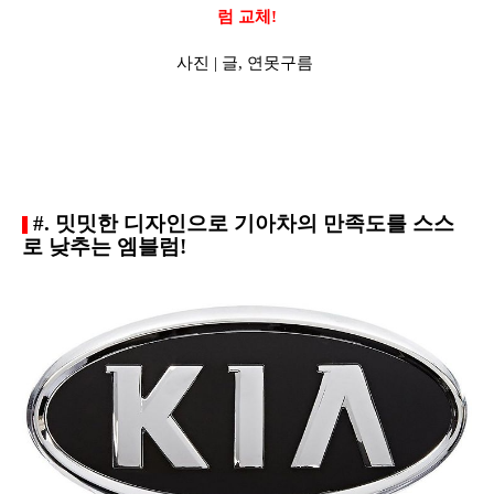
럼 교체!
사진 |
글,
연못구름
#. 밋밋한 디자인으로 기아차의 만족도를 스스
로 낮추는 엠블럼!