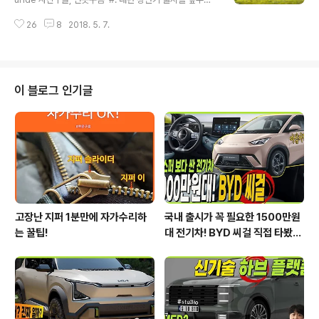
있어서도 코나가 스토닉 보다 2배 이상의 판매량(2017년
자주 목격되는 텔루라이드! 기아차의 첫 번째 플래그십 SU
1월~4월 누적기준 )을 보여주고 있는데, 두 차량은 어떤 차
26
8
2018. 5. 7.
V인 텔루라이드가 출시를 앞두고 자주 목격되고 있습니다.
이점이 있는지 지금부터 살펴보겠습니다. ​ #. 기아차의 작
텔루라이드는 대형 SUV인 모하비 보다 더욱 큰 차체를 가
은 ..
진 기아차의 최상위 SUV입니다. ​ ​ ​ 텔루라이드는 이르면
올해 하반기 또는 내년 초에 해외에서 먼저 선보일 예정으
로 출시를 앞두고 해외뿐만 아니라 국내에서도 자주 목격
이 블로그 인기글
되고 있습니다. #. 텔루라이드가 기대되는 3가지 이유! 텔
루라이드가 기대되는 첫 번째 이유는 대한민국 최초의 박
스카 스타일의 웅장하고 대담한 디자인이 적용되었기 때문
입니다. 두 번째 이유는 기아차 플래그십 SUV라는 점입니
다. 텔루..
고장난 지퍼 1분만에 자가수리하
국내 출시가 꼭 필요한 1500만원
는 꿀팁!
대 전기차! BYD 씨걸 직접 타봤습
니다!