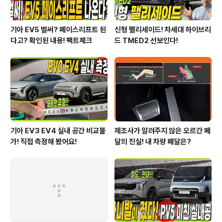
기아 EV5 벌써? 페이스리프트 된
신형 팰리세이드! 차세대 하이브리
다고? 확인된 내용! 팩트체크
드 TMED2 선보인다!
기아 EV3 EV4 실내 공간 비교불
제조사가 알려주지 않은 오르간 페
가! 직접 측정해 봤어요!
달의 진실! 내 차량 페달은?