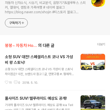
자동차 신차소식, 시승기, 비교분석, 음향기기&블루투스 스피
커, 열대어, 캠핑과 가족여행 # 네이버 블로그
https://blog.naver.com/xhojin #티스토리 블로그
https://lastzone.com/ #유튜브
https://www.youtube.com/c/연못구름 콜라보 문의는
구독하기
xhojin@naver.com 으로 주시면 신속하게 답변 드리겠습니
다.
더보기
붕붕~ 자동차 Hot 이슈
의 다른 글
소형 SUV 대전! 스페셜리스트 코나 VS 가성
비 왕 스토닉!
글 내용
소형 SUV 대전! 스페셜리스트 코나 VS 가성비 왕 스토닉
차이점은? 사진, 브랜드사 참고 | 글, 연못구름 #. 형제차인
기아차 스토닉과 현대차 코나의 엇갈린 운명! SUV가 자동
11
0
2018. 5. 10.
차 시장에서 큰 인기를 얻으면서 중형/준중형 SUV 시장이
소형SUV 까지 확대되었습니다. 현대차 최초의 소형 SUV
인 코나는 2017년 6월에 출시가 되었으며, 다음달이 7월
풀사이즈 SUV! 텔루라이드 예상도 공개!
에는 기아차 소형 SUV인 스토닉이 출시되었습니다. 형제
글 내용
차라고 할 수 있는 두 차량은 비슷한 것 같지만 꼼꼼하게 비
기아차 풀사이즈 SUV! 텔루라이드 예상도 공개! kia Tell
교해 보면 상당히 다른 부분을 발견할 수 있으며 판매량에
uride 사진 | 글, 연못구름 ​ #. 내년 상반기 출시를 앞두고