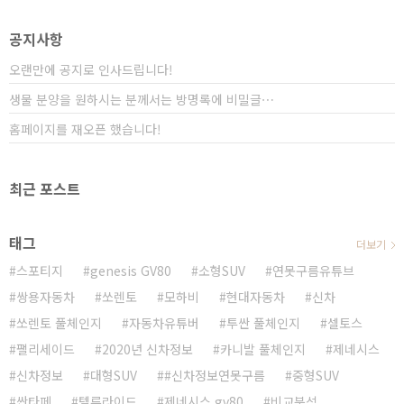
다.https://cafe.naver.com/dfdfwe 전문가의 시승기
도 좋지만, 일반인 관점에서 솔직한 시승기를 알 수 있었..
공지사항
오랜만에 공지로 인사드립니다!
생물 분양을 원하시는 분께서는 방명록에 비밀글⋯
홈페이지를 재오픈 했습니다!
최근 포스트
태그
더보기
스포티지
genesis GV80
소형SUV
연못구름유튜브
쌍용자동차
쏘렌토
모하비
현대자동차
신차
쏘렌토 풀체인지
자동차유튜버
투싼 풀체인지
셀토스
팰리세이드
2020년 신차정보
카니발 풀체인지
제네시스
신차정보
대형SUV
#신차정보연못구름
중형SUV
싼타페
텔루라이드
제네시스 gv80
비교분석