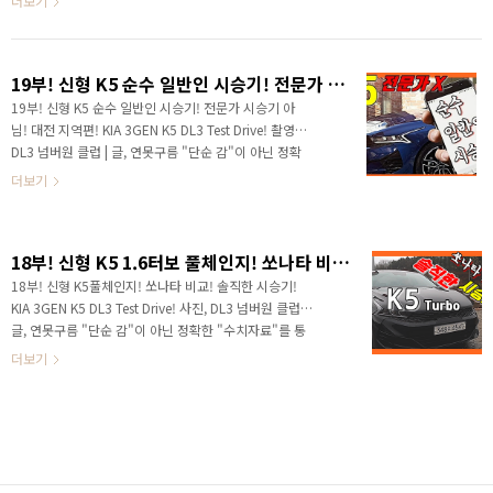
더보기
차 브랜드의 차량이라서 수요가 분명히 제한일 것 ..
K5라고요? 계기판과 내비게이션이 하나로 연결된 일체
형인데? 저는 기아차에서 이런 디자인은 처음 봅니다. .
아마도 하반기에 출시될 카니발에서 이런 디자인이 적용
19부! 신형 K5 순수 일반인 시승기! 전문가 시승기 아님! 대전 지역편! KIA 3GEN K5 DL3 Test Drive!
될 것 같네요. 오...공조기 디자인도 다른데요? 모하비 공
조기 스타일인데. 앗.. 기어 콘솔 박스는 대형 세단인 K7
19부! 신형 K5 순수 일반인 시승기! 전문가 시승기 아
스타일인데요.. 중형세단에서 컵 홀더 덮개까지 제공 된
님! 대전 지역편! KIA 3GEN K5 DL3 Test Drive! 촬영,
다구요? 이게 정말 우리가 알고 있는 K5일까요? 혹시 렌
DL3 넘버원 클럽 | 글, 연못구름 "단순 감"이 아닌 정확
더링 아닌가요? 아닙니다! 실체 차량입니다! 작년 말에
한 "수치자료"를 통해서 비교 분석 자료를 제시하는 연
더보기
출시된 기아차 K5는 역대급 k5..
못구름입니다. 안녕하세요? 연못구름입니다! K5가 출시
가 되었습니다. 신형 K5의 소식은 출시전부터 지금까지
18부의 영상과 포스팅으로 전달해 드렸습니다. 이번 19
18부! 신형 K5 1.6터보 풀체인지! 쏘나타 비교! 솔직한 시승기! KIA 3GEN K5 DL3 Test Drive!
부에서는 가능한 전문가 입장이 아닌 일반인, 소비자의
입장에서 시승기를 작성하기 위해서 고민을 했습니다.
18부! 신형 K5풀체인지! 쏘나타 비교! 솔직한 시승기!
연못구름은 기아차로 부터 시승차량을 제공받지 못했기
KIA 3GEN K5 DL3 Test Drive! 사진, DL3 넘버원 클럽 |
때문에, 시승차량을 제공받은 네이버 카페 "DL3 넘버원
글, 연못구름 "단순 감"이 아닌 정확한 "수치자료"를 통
클럽"과 함께 콜라보로 전국을 시승하면서 순수 일반인
해서 비교 분석 자료를 제시하는 연못구름입니다. 안녕하
더보기
의 시승기를 기획하고 전달해 드리..
세요? 지난 주에 정식 출시된 3세대 K5를 네이버 카페
DL3 넘버원클럽의 협조로 시승했습니다. 이번 시승기는
실제 신형 쏘나타를 운행하고 있는 네이버 카페 "DL3 넘
버원 클럽" 매니저와 함께 진행했기 때문에 쏘나타 보다
어떤 점이 좋은지 장점과 단점을 확인할 수 있었습니다.
# DL3 넘버원 클럽은 하단 이미지를 누르면 이동합니