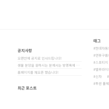
태그
현대자동
공지사항
연못구름
오랜만에 공지로 인사드립니다!
스포티지
생물 분양을 원하시는 분께서는 방명록에 비밀글⋯
텔루라이
홈페이지를 재오픈 했습니다!
신차
투싼 풀
최근 포스트