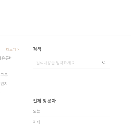
검색
더보기
차유튜버
못구름
체인지
름
전체 방문자
오늘
어제