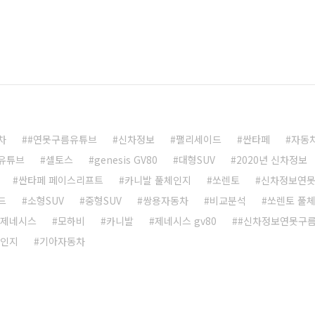
차
#연못구름유튜브
신차정보
팰리세이드
싼타페
자동
유튜브
셀토스
genesis GV80
대형SUV
2020년 신차정보
싼타페 페이스리프트
카니발 풀체인지
쏘렌토
신차정보연
드
소형SUV
중형SUV
쌍용자동차
비교분석
쏘렌토 풀
제네시스
모하비
카니발
제네시스 gv80
#신차정보연못구
체인지
기아자동차