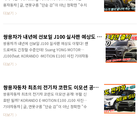
영상으로 보시면 보다 세부적인 정보를 확인할 수 있습니
용자동차 | 글, 연못구름 "단순 감"이 아닌 정확한 "수치
다. 안녕하세요? 연못구름입니다. 올해는 자동차 시장에
자료"를 통해서 비교 분석 자료를 제시하는 연못구름입
더보기
서 마치 산업혁명이 시작되..
니다! 안녕하세요? 연못구름입니다. 추석 연휴 잘 보내
시고 계시죠? 오랜만에 쌍용차에 대한 관심이 어느 때
보다 높아지고 있는데... 쌍용차의 새로운 주인에 대한
쌍용차가 내년에 선보일 J100 실사판 예상도 이렇다! 랜드로버도 긴장할 수준인데! Ssang YONG MOTOR J100(feat. KORANDO -MOTION E100)
인수전과 어느 정도 정리가 되고 있죠? 초기에 11개의
기업이 인수 의사를 표명했다가 현재는 3개의 기업이 최
쌍용차가 내년에 선보일 J100 실사판 예상도 이렇다! 랜
종 인수전에 참여한 상태입니다. 쌍용자동차 인수전이
드로버도 긴장할 수준인데! Ssang YONG MOTOR
예상보다 어렵게 진행이 되고 있어요. # 하단 영상으로
J100(feat. KORANDO -MOTION E100) 사진 기아자동
보시면 보다 세부적인 정보를 확인할 수 있습니다. 쌍용
차 | 글, 연못구름 "단순 감"이 아닌 정확한 "수치자료"를
더보기
은 최근 J100과 KR10을 서둘러 공개하면서 소..
통해서 비교 분석 자료를 제시하는 연못구름입니다! ▲
SOURCE : Carscoops.com / Josh Byrnes 이게 쌍용
이 만든 내년에 선보이게 될 J100이라고요? 이례적으로
쌍용자동차 최초의 전기차 코란도 이모션 공개! 부활 신호탄 될까? KORANDO E-MOTION E100 J100
해외 매체 카스쿱스에서 J100에 예상도를 공개했어요!
정말 이렇게만 출시가 된다면, 쌍용의 부활을 다시 꿈꾸
쌍용자동차 최초의 전기차 코란도 이모션 공개! 부활 신
게 될 것 같네요! # 하단 영상으로 보시면 보다 세부적인
호탄 될까? KORANDO E-MOTION E100 J100 사진
정보를 확인할 수 있습니다. 안녕하세요? 연못구름입니
기아자동차 | 글, 연못구름 "단순 감"이 아닌 정확한 "수
다. 최근 쌍용차! 한치 앞을 보기 힘들 정도로 상황이 일..
치자료"를 통해서 비교 분석 자료를 제시하는 연못구름
더보기
입니다! 안녕하세요? 연못구름입니다. 쌍용차가 회생을
위한 자구책을 마련하면서 어려움을 겪고 있는 상황에
서 전기차 이모션의 양산을 시작했다고 발표했습니다.
지금과 같은 상황에서 발표했다는 점은 "쌍용차 문제가