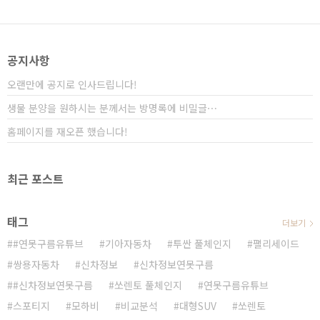
없습니다! 저희는 여전히 건재해요!" 뭐 이런 의미가 아
닐까요? # 영상으로 보시면 보다 세부적인 정보를 얻을
수 있습니다 또한 중형 SUV J100 콘셉트 이미지도 함
께 공개했는데, 이게 쌍용차만의 디자인이고 잘할 수 있
공지사항
는 분야죠! 랜드로보 이보크와 디펜더를 닮은 것 같..
오랜만에 공지로 인사드립니다!
생물 분양을 원하시는 분께서는 방명록에 비밀글⋯
홈페이지를 재오픈 했습니다!
최근 포스트
태그
더보기
#연못구름유튜브
기아자동차
투싼 풀체인지
팰리세이드
쌍용자동차
신차정보
신차정보연못구름
#신차정보연못구름
쏘렌토 풀체인지
연못구름유튜브
스포티지
모하비
비교분석
대형SUV
쏘렌토