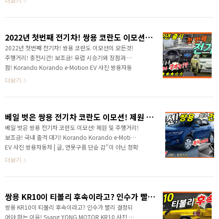
더보기
습니다. 현대차는 1800여 개, 기아도 140..
켜졌습니다. 에디슨모터스와 계약이 체결되었고, 계약금
도 납입이 되었습니다. 동시에 쌍용자동차는 첫 번째 전
기차 코란도 이모션을 혜택을 모두 받으면 2000만 원대
2022년 첫번째 전기차! 쌍용 코란도 이모션의 모든것! 주행거리! 충전시간! 보조금! 유럽 시승기와 장점과 단점! Korando Korando e-Motion EV
에 구입할 수 있는 가성비 모델로 출시했습니다. # 하단
영상으로 보시면 보다 세부적인 정보를 확인할 수 있습니
2022년 첫번째 전기차! 쌍용 코란도 이모션의 모든것!
다. 안녕하세요? 연못구름입니다. 22년도가 시작되면서
주행거리! 충전시간! 보조금! 유럽 시승기와 장점과 단
쌍용자동차가 회생을 위한 희망이 보이기 시작하는 것 같
점! Korando Korando e-Motion EV 사진 쌍용자동
네요. 첫 번째 전기차 코란도 이모션의 사전 계약이 11일
차 | 글, 연못구름 단순 감"이 아닌 정확한 "수치자료"를
더보기
부터 시작되는 가운데, 하루 전인 10일에는 우선협상 대..
통해서 비교 분석 자료를 제시하는 연못구름입니다! 많
이 궁금하셨죠? 분명히 여름에 양산이 시작이 되었는
데... 시승기는 단 1건도 찾아볼 수 없었습니다. 드디어
베일 벗은 쌍용 전기차 코란도 이모션! 제원 및 주행거리! 보조금! 국내 출격 대기! Korando Korando e-Motion EV
시승기가 공개되었습니다. # 하단 영상으로 보시면 보다
세부적인 정보를 확인할 수 있습니다. 안녕하세요? 연못
베일 벗은 쌍용 전기차 코란도 이모션! 제원 및 주행거리!
구름입니다. 위기의 쌍용차를 구해줄 2대의 차량이 내년
보조금! 국내 출격 대기! Korando Korando e-Motion
에 출시를 앞두고 있다고 알려드렸죠! 그중에 한 대가 최
EV 사진 쌍용자동차 | 글, 연못구름 단순 감"이 아닌 정확
근에 자주 포착되고 있는 J100이며 포착된 테스트 차량
한 "수치자료"를 통해서 비교 분석 자료를 제시하는 연못
더보기
도 양산에 가까운 모습으로 이미 여러 ..
구름입니다! 올해 여름에 양산을 시작하고 유럽에 수출을
시작한 쌍용차 첫 번째 전기차인 이모션이 국내 출시를
앞두고 있습니다. 하지만 관련된 정보는 거의 전무한 상
쌍용 KR10이 티볼리 후속이라고? 인수가 빨리 결정되어야 하는 이유! Ssang YONG MOTOR KR10
태인데.... 출시를 앞두고 있지만 세부적인 사진조차 찾아
보기 힘들죠! 해외 매체에 공개된 공식 사진을 통해서 국
쌍용 KR10이 티볼리 후속이라고? 인수가 빨리 결정되
내에 출시될 코란도 이모션 전기차를 만나볼게요! # 하단
어야 하는 이유! Ssang YONG MOTOR KR10 사진 쌍