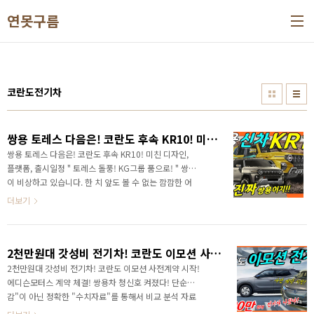
본문 바로가기
연못구름
코란도전기차
쌍용 토레스 다음은! 코란도 후속 KR10! 미친 디자인,플랫폼,출시일정
쌍용 토레스 다음은! 코란도 후속 KR10! 미친 디자인,
플랫폼, 출시일정 " 토레스 돌풍! KG그룹 품으로! " 쌍용
이 비상하고 있습니다. 한 치 앞도 볼 수 없는 깜깜한 어
둠과 같은 상황에서 기적처럼 출시한 토레스는 사전 계
더보기
약 1만 2천 대를 돌파하면서 쌍용 브랜드 신기록과 함께
현대차나 기아의 신차 수준의 돌풍을 일으키고 있습니
다. 다음 타자는 KR10이죠? 토레스 전기차 보다도 많이
2천만원대 갓성비 전기차! 코란도 이모션 사전계약 시작! 에디슨모터스 계약 체결! 쌍용차 청신호 켜졌다!
기다린다는 KR10은 어떤 모습으로 출시가 될까요?
KR10의 차별적인 디자인과 플랫폼 출시 일정을 알려드
2천만원대 갓성비 전기차! 코란도 이모션 사전계약 시작!
릴게요! 토레스 사전 계약 첫 날 전산이 다운되었다는 말
에디슨모터스 계약 체결! 쌍용차 청신호 켜졌다! 단순
을 들어보셨을 것 같은데요. 영상으로 가장 먼저 만나보
감"이 아닌 정확한 "수치자료"를 통해서 비교 분석 자료
세요! 쌍용은 전국에 100여 개의 영업점을 운영하고 있
를 제시하는 연못구름입니다! 쌍용자동차에게 청신호가