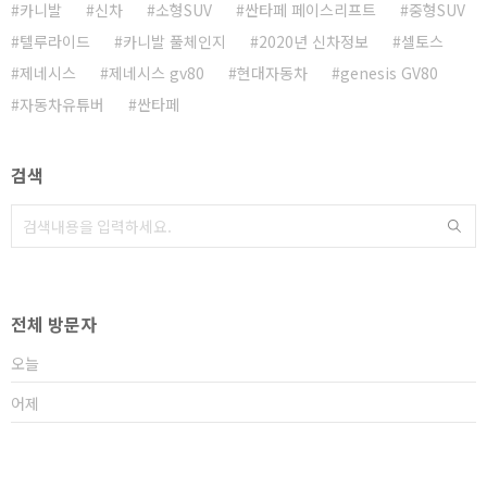
카니발
신차
소형SUV
싼타페 페이스리프트
중형SUV
텔루라이드
카니발 풀체인지
2020년 신차정보
셀토스
제네시스
제네시스 gv80
현대자동차
genesis GV80
자동차유튜버
싼타페
검색
전체 방문자
오늘
어제