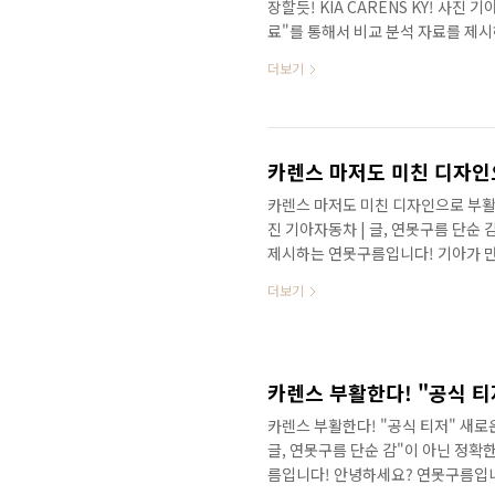
장할듯! KIA CARENS KY! 사진
료"를 통해서 비교 분석 자료를 제
어 인도 시장에서 다시 부활했습니다.
더보기
나볼게요! 안녕하세요? 연못구름입니
년도에 아쉽게도 단종되면서 섭섭해하
12월 16일 인도 시장에서 카렌스
르네상스를 결합된 카렌스입니다. 뜻을
카렌스 마저도 미친 디자인으로 부활!
진 기아자동차 | 글, 연못구름 단순
제시하는 연못구름입니다! 기아가 만
알려드렸는데요. 두 번째 티저가 공
더보기
가 공개되었는데요. 두 번째 티저입니
로 보시면 보다 세부적인 정보를 확
어도 반가운 이름이 카렌스이죠? 30
스를 기억하실 것 같아요! 현재의 기
카렌스 부활한다! "공식 티저" 새로운
글, 연못구름 단순 감"이 아닌 정확
름입니다! 안녕하세요? 연못구름입니다