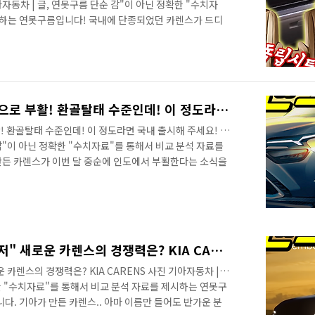
 기아자동차 | 글, 연못구름 단순 감"이 아닌 정확한 "수치자
시하는 연못구름입니다! 국내에 단종되었던 카렌스가 드디
 공식 발표를 했는데, 동급 최상으로 탄생한 카렌스를 만
다. 실용성을 앞세운 기아 카렌스가 국내 시장에서 2018
셨던 분들이 제법 많았죠? 예고해 드린 것처럼 3년 만인
가 공개되었습니다. 익숙한 카렌스의 이름은 자동차의 카와
 알면 차량이 달라 보이는데, ..
카렌스 마저도 미친 디자인으로 부활! 환골탈태 수준인데! 이 정도라면 국내 출시해 주세요!
 환골탈태 수준인데! 이 정도라면 국내 출시해 주세요! 사
 감"이 아닌 정확한 "수치자료"를 통해서 비교 분석 자료를
든 카렌스가 이번 달 중순에 인도에서 부활한다는 소식을
개되었습니다. 첫 번째 공식 티저에서 예사롭지 않은 눈매
다. 디자인을 완전하게 알아볼 수 있네요! # 하단 영상으
인할 수 있습니다. 안녕하세요? 연못구름입니다. 이름만 들
~40대 정도 되시는 분들이라면 기아의 효자 차량인 카렌
아를 만든 일등 공신 차량이 카렌..
카렌스 부활한다! "공식 티저" 새로운 카렌스의 경쟁력은? KIA CARENS​
 카렌스의 경쟁력은? KIA CARENS​ 사진 기아자동차 |
한 "수치자료"를 통해서 비교 분석 자료를 제시하는 연못구
. 기아가 만든 카렌스.. 아마 이름만 들어도 반가운 분