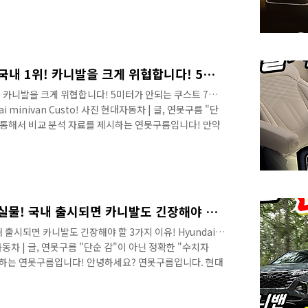
 기아를 만든 일등 공신 차량이 카렌스이었는데, 1997년도
대가 2006년 그리고 3세대가 2013년도에 출시가 되어서
었죠! 국내 MPV 차량을 대표했던 카렌스는 MPV의 인기
 차량의 후속이 지금 소형 시장을 주름잡는 셀토스입니다.
 MPV가 높은..
국내에 출시된다면 미니밴 국내 1위! 카니발을 크게 위협합니다! 5미터가 안되는 쿠스트 7인승 미니밴의 놀라운 장점은? Hyundai minivan Custo!
 카니발을 크게 위협합니다! 5미터가 안되는 쿠스트 7인
 minivan Custo! 사진 현대자동차 | 글, 연못구름 "단
를 통해서 비교 분석 자료를 제시하는 연못구름입니다! 만약
발은 더 이상 현재의 위치를 유지할 수 없을 것 같아요. 한
아요! 카니발 보다 몇 배 비싼 폭스바겐 T7과 같은 차량이
! 현대가 중국 시장에 새롭게 선보인 쿠스토가 공식 출시
다면, 왜 카니발을 위협하고 국내에 출시가 되어야 하는지
연못구름입니다..
현대 7인승 미니밴 쿠스토 실물! 국내 출시되면 카니발도 긴장해야 할 3가지 이유! Hyundai minivan Custo! MPV!
 출시되면 카니발도 긴장해야 할 3가지 이유! Hyundai
현대자동차 | 글, 연못구름 "단순 감"이 아닌 정확한 "수치자
시하는 연못구름입니다! 안녕하세요? 연못구름입니다. 현대
청두 오토쇼를 통해서 공개가 되었습니다. 실제 차량이 공
번 영상을 준비했어요! 위장막 차량에서는 그릴만 보였기
었지만 실차는 기대보다 괜 찮은데요! # 하단 영상으로 보