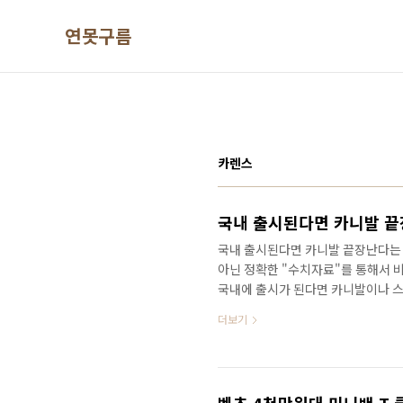
본문 바로가기
연못구름
카렌스
국내 출시된다면 카니발 끝장난다는 미
아닌 정확한 "수치자료"를 통해서 
국내에 출시가 된다면 카니발이나 스
르게 만나보세요! 한 마디로 판매량을
더보기
알려드리고, 150만 명이 넘는 분들
되었습니다. 국내에 출시되지 않지만
면 좋겠다는 차량이 많죠? 최근 출시된
지 이용할 수 있는 #카렌스 는 6인승