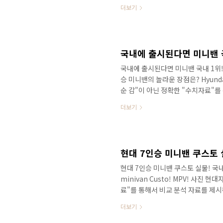
들이 제법 있으실 것 같아요. 현재의
더보기
에서 처음 1세대가 출시가 되고. 2세
2018년도에 단종되는 운명을 맞이했
가 시들면서 사라지게 되었는데, 이
국내와 달리 동남아시아 시장은 여전히
국내에 출시된다면 미니밴 국내 1위!
승 미니밴의 놀라운 장점은? Hyundai
순 감"이 아닌 정확한 "수치자료"
이 차량이 국내에 출시가 된다면 카니
더보기
마디로 판매량을 보장받기 힘들 것 같
아니어도 더 저렴한 차량인데 말이죠
가 되었습니다. 경쟁력을 먼저 보신
공감하실 것 같아요! 안녕하세요. 
현대 7인승 미니밴 쿠스토 실물! 국내
minivan Custo! MPV! 사진 
료"를 통해서 비교 분석 자료를 제
가 만든 미니밴 쿠스토 실차가 중국 
더보기
개된다면 알려드리기로 약속해서 이
때문에 못생긴 쿠스토라는 별명이 있