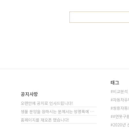
시면 보다 세부적인 정보를 확인할 
싼타크루즈 픽업트럭에 이어서 쿠스토
태그
비교분석
공지사항
자동차유
오랜만에 공지로 인사드립니다!
쌍용자동
생물 분양을 원하시는 분께서는 방명록에 비밀글⋯
#연못구
홈페이지를 재오픈 했습니다!
2020년