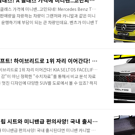
벤츠 4천만원대 미니밴 T 클래스! A 클래스 가격에 미니밴..고민되네! Mercedes Benz T Class Minivan
클래스 가격에 미니밴..고민되네! Mercedes Benz T
 높은 판매량을 자랑하는 차량이 그랜저와 카니발과 같은 미니
 운행하기에 부담이 되는 큰 차량인데요. 벤츠가 미니밴 T
 투싼 보다 작고, 카렌스 정도의 사이즈를 보여주는 차량입
 소형 SUV 풀옵션과 유사한 수준인데, 벤츠의 럭셔리함 보
고 해야겠네요. 과연 벤츠가 만든 가성비 미니밴은 어떤 모
은 소식을 빠르게 알 수 있습니다. #연못구름추천영상
소형SUV! 셀토스 페이스리프트! 하이브리드로 1위 자리 이어간다! KIA SELTOS FACELIFT!
리드로 1위 자리 이어간다! KIA SELTOS FACELIFT!
순 감"이 아닌 정확한 "수치자료"를 통해서 비교 분석 자료
멋진 디자인에 다양한 SUV를 도로에서 볼 수 있죠? 하지
바로 셀토스이죠? 볼품없고 많이 부족해 보이는 차량이 소형
자체를 바꾸게 만들었는데, 출시와 함께 소형 SUV 대한민
리프트를 앞두고 있습니다. # 하단 영상으로 보시면 보다
. 안녕하세요? 연못구름입니다. 올해가 며칠 남지 않았습
덕분에 올해도..
기아 카렌스 출시! 6인승 독립 시트와 미니밴급 편의사양! 국내 출시된다면 미니밴 카니발 긴장할듯! KIA CARENS KY!
와 미니밴급 편의사양! 국내 출시된다면 미니밴 카니발 긴