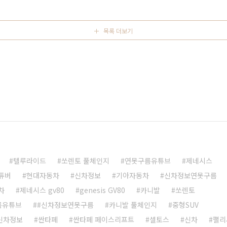
수 있습니다. 이렇게 된다면 현대차는 투싼 디자인 기반으로
 미니밴까지 패밀리룩을 ..
목록 더보기
텔루라이드
쏘렌토 풀체인지
연못구름유튜브
제네시스
튜버
현대자동차
신차정보
기아자동차
신차정보연못구름
차
제네시스 gv80
genesis GV80
카니발
쏘렌토
름유튜브
#신차정보연못구름
카니발 풀체인지
중형SUV
 신차정보
싼타페
싼타페 페이스리프트
셀토스
신차
팰리