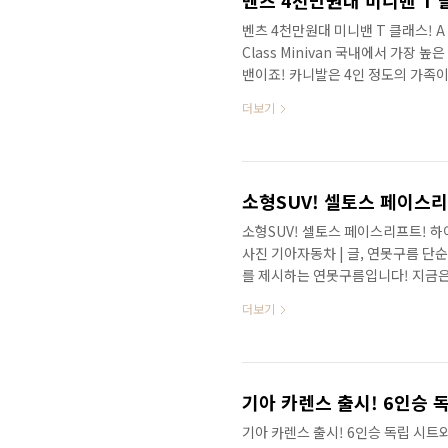
벤츠 4천만원대 미니밴 T 클래스! A 
Class Minivan 국내에서 가장
밴이죠! 카니발은 4인 정도의 가족이
클래스를 공개했습니다. T 클래스는
더보기
니다. 또한 4천만원대의 가격은 국내
다는 벤츠가 만든 가성비 미니밴이라
습일까요? #영상으로 보시면 세부적
소형SUV! 셀토스 페이스리프트! 하이브
사진 기아자동차 | 글, 연못구름 단
를 제시하는 연못구름입니다! 지금은 
만 그 기준이 되는 차량이 있어요! 
더보기
SUV이었다면 셀토스의 등장은 기준 
국 부동 1위 셀토스가 내년에 페이스
세부적인 정보를 확인할 수 있습니다
니다. 항상 따뜻하게 지켜봐 주시는 
기아 카렌스 출시! 6인승 독립 시트