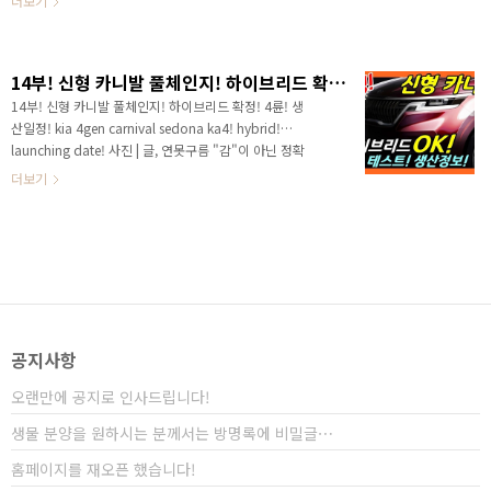
더보기
고 근육질의 상남자로 변신시킨 기아차..
영상으로 보시면 보다 세부적인 소식을 파악할 수 있습니
다. 안녕하세요? 연못구름입니다. 이번 주에 4세대 카니
발 티저가 공개되었습니다. 반가웠는데요! 이유는 새로운
14부! 신형 카니발 풀체인지! 하이브리드 확정! 4륜! 생산일정! kia 4gen carnival sedona ka4! hybrid! launching date!
신차여서 반가웠고, 아빠를 대표하는 미니밴이라서 반가
웠습니다. 또 한 가지 이유가 더 있는데, 카니발이 출시되
14부! 신형 카니발 풀체인지! 하이브리드 확정! 4륜! 생
고, 한 달 정도 텀을 두고 투싼이 출시가 되기 때문입니다.
산일정! kia 4gen carnival sedona ka4! hybrid!
투싼의 출시도 100여 일 남았는데, 카운트다운에 들어섰
launching date! 사진 | 글, 연못구름 "감"이 아닌 정확
다고 할 수 있겠네요? 출시가 가까워지면서 국내 도로에
한 수치 자료를 통해서 비교 분석 자료를 제시하는 연못
더보기
서 투싼 위장막 차량이..
구름입니다! 안녕하세요? 연못구름입니다! 지난주에 카
니발 티저가 드디어 공개가 되면서 새롭게 출시될 카니
발에 관심이 높아지고 있습니다. 랜드로버 레인지로버
보그를 연상시키는 디자인과 후면부의 경우 팰리세이드
처럼 대형 SUV를 연상시키는 디자인 요소가 결합이 되
면서, 미니밴에서 대형 SUV 가까운 디자인으로 출시가
될 것 같습니다. 카니발은 미니밴 MPV인 승합차인데 대
형 SUV는 프레임바디 모하비만 있는 기아차 입장에서
공지사항
는 당장 텔루라이드를 국내에 출..
오랜만에 공지로 인사드립니다!
생물 분양을 원하시는 분께서는 방명록에 비밀글⋯
홈페이지를 재오픈 했습니다!