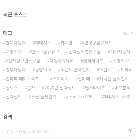
최근 포스트
태그
더보기
현대자동차
제네시스
카니발
#연못구름유튜브
대형SUV
연못구름유튜브
신차정보연못구름
기아자동차
#신차정보연못구름
자동차유튜버
팰리세이드
소형SUV
쌍용자동차
중형SUV
쏘렌토 풀체인지
쏘렌토
모하비
싼타페 페이스리프트
스포티지
싼타페
카니발 풀체인지
셀토스
신차
2020년 신차정보
텔루라이드
비교분석
신차정보
투싼 풀체인지
genesis GV80
제네시스 gv80
검색