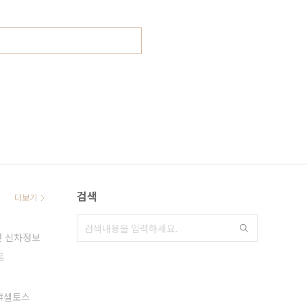
검색
더보기
지
년 신차정보
트
셀토스