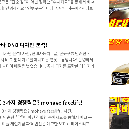
, 연못구름 "단순 감"이 아닌 정확한 "수치자료"를 통해서 비교
! 안녕하세요? 연못구름입니다. 지난해 여름에 4세대로
 최초로 전달해 드렸는데, 이번 시간에는 2번째로 최근 포
토의 콘셉트인 크로스 GT를 함께 알아보겠습니다. # 대한
! 대한민국 중형 SUV를 대표하는 기아차 쏘렌토는 현행이
, 최근 페이스리프트가 적용되었으며, 출시된 지 오랜 시간
여주고..
타 DN8 디자인 분석!
8 디자인 분석! 사진, 현대자동차 | 글, 연못구름 단순한
해서 비교 분석 자료를 제시하는 연못구름입니다! 안녕하세
가 드디어 베일을 벗었습니다. 공식 티저를 포함한 이미지가
 쏘나타 DN8! https://lastzone.com/1355 ​​ 전
 그릴, 후드 및 범퍼중에서 가장 인상적인 디자인은 현대
치입니다. 이전 세대와 다르게 낮고 자리잡았기 때문에,
​ ​ ​6세대 부터 8세대까지 동시에 그릴 위치를 비교해 보면,
가지 경쟁력은? mohave facelift!
 경쟁력은? mohave facelift! ​ 사진,
못구름 ​ 단순한 "감"이 아닌 정확한 수치자료를 통해서 비교 분
 #. 풀 체인지급 파격 변신을 예고한 모하비 페이스리프