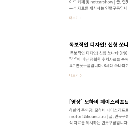
이드 카페 및 netcarshow | 글
분석 자료를 제시하는 연못구름입니다
풀체인지 되는 쏘렌토의 소식을 국내
더보기
착된 위장막 사진과 함께 4세대 쏘렌
민국을 대표하는 중형 SUV! 쏘렌토
3세대 모델로 2014년도에 출시되어
이 지났지만 여전히 건재한 모습을 보
독보적인 디자인! 신형 쏘나
​ 독보적인 디자인! 신형 쏘나타 DN
"감"이 아닌 정확한 수치자료를 통
요? 연못구름입니다. 8세대 쏘나타
금일 공개되었습니다. # 실차로 만나본 신형
더보기
면부의 디자인을 결정하는 헤드램프,
차를 대표하는 캐스케이딩 그릴의 위
스포츠 쿠페처럼 느낌을 받게 됩니다. 
7세대와 비슷하지만, 그릴을 범퍼 ..
[영상] 모하비 페이스리프트 3
하반기 주인공! 모하비 페이스리프트 3가지
motor1&koaeca.ru | 글, 연
석 자료를 제시하는 연못구름입니다!