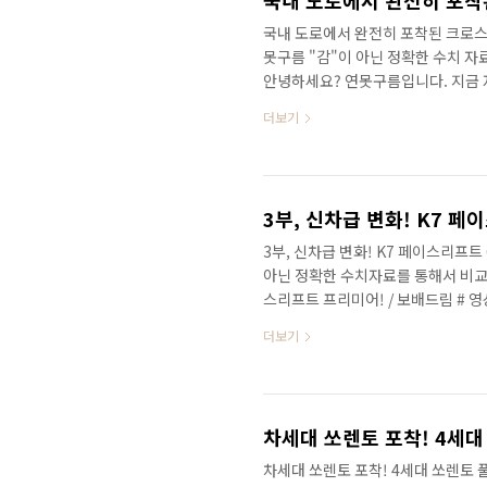
국내 도로에서 완전히 포착된 크로스오버
못구름 "감"이 아닌 정확한 수치 
안녕하세요? 연못구름입니다. 지금 자
대세가 된 지는 이미 오래되었지만,
더보기
니다. 지난 싼타크루즈 영상을 시청
와 함께 SUV 시장 다음으로 크로스
려드렸습니다. # 유튜브 영상으로 보
SOURCE : 클리앙 그리고 국내 
3부, 신차급 변화! K7 
3부, 신차급 변화! K7 페이스리프트 
아닌 정확한 수치자료를 통해서 비교분
스리프트 프리미어! / 보배드림 # 영
7가지 특징!! # 대한민국 준대형 세
더보기
2부에서 K7 페이스리프트 소식을 전
이스리프트의 새로운 7가지 특징을
있다면 그랜저와 K7 입니다. 높은 
입니다. 2018년 판매량을 살펴보면 .
차세대 쏘렌토 포착! 4세대 쏘렌토 풀체