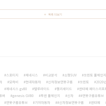
에스컬레이드 ESV는 5,697mm에 이르는 압도적인 전장
목록 더보기
스포티지
제네시스
비교분석
소형SUV
쏘렌토 풀체인
차
모하비
현대자동차
신차정보연못구름
쏘렌토
2020
제네시스 gv80
텔루라이드
팰리세이드
싼타페 페이스리프
튜버
genesis GV80
투싼 풀체인지
신차
#연못구름유튜브
연못구름유튜브
기아자동차
#신차정보연못구름
싼타페