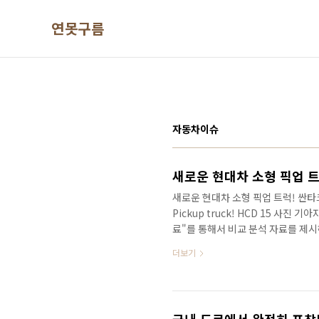
본문 바로가기
연못구름
자동차이슈
새로운 현대차 소형 픽업 트럭! 싼타크
Pickup truck! HCD 15 사진
료"를 통해서 비교 분석 자료를 제
2016년도에 싼타크루즈의 첫 번째 
더보기
금 지나면 현대차가 만든 첫 번째 픽
시장을 한마디로 요약하면 SUV 춘추
있어서 기아가 현대를 넘어섰다고 알
동 1위 셀토스, 중형 SUV 쏘렌토, 