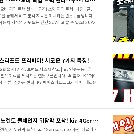
국내 도로에서 완전히 포착된 크로스오버 픽업 트럭 싼타크루즈! 소형 픽업 트럭! SANTA CRUZ! Pickup truck! HCD 15
 픽업 트럭 싼타크루즈! 소형 픽업 트럭! 사진 | 글, 연
자료를 통해서 비교 분석 자료를 제시하는 연못구름입니다!
동차 시장의 키워드는 단연 SUV라고 할 수 있죠! SUV가
 작년부터는 실제 출고량에 있어서도 세단을 넘어섰다고 합
하신 분들은 싼타크루즈의 콘셉트를 바탕으로 디자인 비교
오버 픽업트럭 시장이 다음 시장으로 확대가 될 것이라고 알
시면 보다 세부적인 소식을 파악할 수 있습니다. ▲
커뮤니티인 클리앙에서 포착된 양산차..
페이스리프트 프리미어! 새로운 7가지 특징!
6월 출시! 사진, 브랜드 제조사 참고 | 글, 연못구름 "감"이
석 자료를 제시하는 연못구름입니다! ▲ 출처 : K7 페이
상 리뷰 : 신차급 변화! K7 페이스리프트 프리미어! 새로운
단의 자존심! K7! 안녕하세요? 연못구름입니다. 지난 1부와
달해 드렸습니다. 이번 3부에서는 이번달에 출시될 K7 페
 살펴보겠습니다. 대한민국 준대형 세단을 대표하는 차량이
인기를 얻고 있는 두 차량은 운명적으로 경쟁을 펼치는 차량
.
차세대 쏘렌토 포착! 4세대 쏘렌토 풀체인지 위장막 포착! kia 4Gen sorento!
인지 위장막 포착! kia 4Gen sorento 사진, 더팰리세