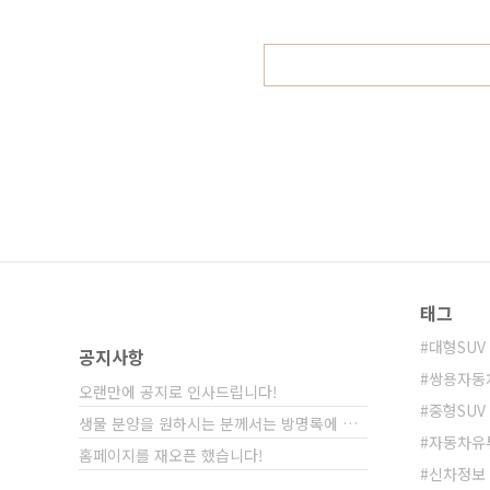
델 보다도 휠씬 긴 롱베이스 모델인 
사이즈를 제공합니다. VIP..
태그
대형SUV
공지사항
쌍용자동
오랜만에 공지로 인사드립니다!
중형SUV
생물 분양을 원하시는 분께서는 방명록에 비밀글⋯
자동차유
홈페이지를 재오픈 했습니다!
신차정보