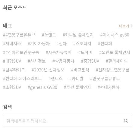
최근 포스트
태그
더보기
#연못구름유튜브
쏘렌토
카니발 풀체인지
제네시스 gv80
제네시스
기아자동차
신차
스포티지
싼타페
#신차정보연못구름
자동차유튜버
모하비
쏘렌토 풀체인지
대형SUV
신차정보
쌍용자동차
중형SUV
팰리세이드
텔루라이드
2020년 신차정보
비교분석
신차정보연못구름
싼타페 페이스리프트
셀토스
카니발
연못구름유튜브
소형SUV
genesis GV80
투싼 풀체인지
현대자동차
검색