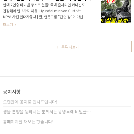
배 비싼 폭스바겐 T7과 같은 차량이 아니어도 더 저렴한
현대 7인승 미니밴 쿠스토 실물! 국내 출시되면 카니발도
차량인데 말이죠! 현대가 중국 시장에 새롭게 선보인 쿠
긴장해야 할 3가지 이유! Hyundai minivan Custo!
스토가 공식 출시가 되었습니다. 경쟁력을 먼저 보신다
MPV! 사진 현대자동차 | 글, 연못구름 "단순 감"이 아닌
면, 왜 카니발을 위협하고 국내에 출시가 되어야 하는지
정확한 "수치자료"를 통해서 비교 분석 자료를 제시하는
더보기
공감하실 것 같아요! 안녕하세요. 연못구름입니다..
연못구름입니다! 안녕하세요? 연못구름입니다. 현대가
만든 미니밴 쿠스토 실차가 중국 청두 오토쇼를 통해서
공개가 되었습니다. 실제 차량이 공개된다면 알려드리기
로 약속해서 이번 영상을 준비했어요! 위장막 차량에서는
목록 더보기
그릴만 보였기 때문에 못생긴 쿠스토라는 별명이 있었지
만 실차는 기대보다 괜 찮은데요! # 하단 영상으로 보시
면 보다 세부적인 정보를 확인할 수 있습니다. 이렇게 된
다면 현대차는 투싼 디자인 기반으로 싼타크루즈 픽업트
럭에 이어서 쿠스토 미니밴까지 패밀리룩을 ..
공지사항
오랜만에 공지로 인사드립니다!
생물 분양을 원하시는 분께서는 방명록에 비밀글⋯
홈페이지를 재오픈 했습니다!