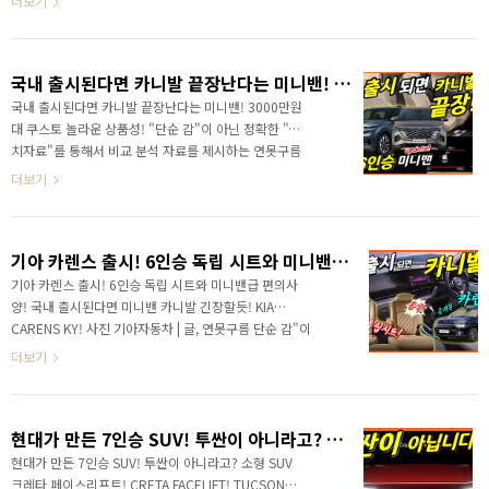
더보기
가장 먼저 만나보세요!
차량이 뭔가요? 다양한 반응을 볼 수 있었습니다. 어떤 차
량인지 만나볼게요! 이 차량의 정체는 현대 i10을 베이스
로 만든 엑센트의 후속 차량입니다. 해외 전략형 차량중
국내 출시된다면 카니발 끝장난다는 미니밴! 3000만원대 쿠스토 놀라운 상품성!
에서 가장 작은 사이즈급의 차량이니, 국내로 본다면 경
차인 캐스퍼 정도로 생각하시면 될 것 같아요. 현대차그
국내 출시된다면 카니발 끝장난다는 미니밴! 3000만원
룹이 중국 시장처럼 신경쓰는 시장이 인도 시장인데, 중
대 쿠스토 놀라운 상품성! "단순 감"이 아닌 정확한 "수
국 시장과 다르게 인도 시장은 일본차가 점령하고 있었지
치자료"를 통해서 비교 분석 자료를 제시하는 연못구름
만 현대와 기아가 판세를 뒤집고 있죠! 2019년도에 처음
입니다! 만약 이 차량이 국내에 출시가 된다면 카니발이
더보기
출시되고, 이번에 페이스리프트로 공개되었는데..
나 스타리아는 견디기 힘들 것 같아요! 영상으로 세부정
보를 빠르게 만나보세요! 한 마디로 판매량을 더 이상 보
장받기 힘들 것 같아요! 이 차량이 출시 소식을 알려드리
기아 카렌스 출시! 6인승 독립 시트와 미니밴급 편의사양! 국내 출시된다면 미니밴 카니발 긴장할듯! KIA CARENS KY!
고, 150만 명이 넘는 분들이 6천 개의 좋아요로 응답해
주셨는데.. 소식이 업데이트가 되었습니다. 국내에 출시
기아 카렌스 출시! 6인승 독립 시트와 미니밴급 편의사
되지 않지만 해외 전략형으로 판매되는 차량 중에서 국
양! 국내 출시된다면 미니밴 카니발 긴장할듯! KIA
내에 꼭 출시되면 좋겠다는 차량이 많죠? 최근 출시된
CARENS KY! 사진 기아자동차 | 글, 연못구름 단순 감"이
카렌스 그렇죠! 2열 독립 시트 갖추고 있고, 가끔 3열까
아닌 정확한 "수치자료"를 통해서 비교 분석 자료를 제시
더보기
지 이용할 수 있는 #카렌스 는 6인승과 7인승으로 출
하는 연못구름입니다! 국내에 단종되었던 카렌스가 드디
시..
어 인도 시장에서 다시 부활했습니다. 공식 발표를 했는
데, 동급 최상으로 탄생한 카렌스를 만나볼게요! 안녕하
현대가 만든 7인승 SUV! 투싼이 아니라고? 소형 SUV 크레타 페이스리프트! CRETA FACELIFT! TUCSON Family Look!
세요? 연못구름입니다. 실용성을 앞세운 기아 카렌스가
국내 시장에서 2018년도에 아쉽게도 단종되면서 섭섭해
현대가 만든 7인승 SUV! 투싼이 아니라고? 소형 SUV
하셨던 분들이 제법 많았죠? 예고해 드린 것처럼 3년 만
크레타 페이스리프트! CRETA FACELIFT! TUCSON