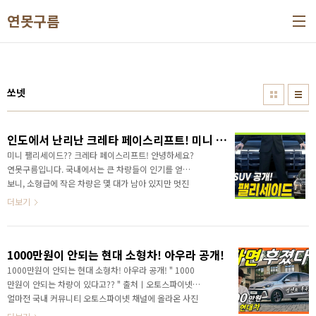
본문 바로가기
연못구름
쏘넷
인도에서 난리난 크레타 페이스리프트! 미니 팰리세이드 이잖아?
미니 팰리세이드?? 크레타 페이스리프트! 안녕하세요?
연못구름입니다. 국내에서는 큰 차량들이 인기를 얻다
보니, 소형급에 작은 차량은 몇 대가 남아 있지만 멋진
디자인의 차량을 찾기 힘들죠! 시장에 수요가 제한적이
더보기
라서, 소형급 차량은 동남아를 중심으로 판매가 되고 있
으며, 국내에서 보지 못한 멋진 디자인 때문에 국내 출시
를 희망하는 목소리가 많습니다. 최근 기아 쏘넷도 베뉴
1000만원이 안되는 현대 소형차! 아우라 공개!
급 크기에 정말 작은 차량이라고 알려드렸는데.. 1000
만원대에 쏘렌토가 부럽지 않을 정도로 멋진 디자인을
1000만원이 안되는 현대 소형차! 아우라 공개! " 1000
보여주죠! 현대에는 소형 SUV로 베뉴보다 조금 큰 크레
만원이 안되는 차량이 있다고?? " 출처ㅣ오토스파이넷
타가 판매되고 있죠? 심지어는 소형급 SUV에서 7인승
얼마전 국내 커뮤니티 오토스파이넷 채널에 올라온 사진
알카자르도 판매되고 있어요! 영상으로 정확한 정보를
입니다. 사진을 속에는 분명히 현대가 만든 차량인데... 이