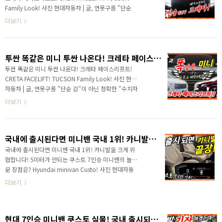
인 12월 16일 인도 시장에서 카렌스가 공개되었습니다.
Family Look! 사진 현대자동차 | 글, 연못구름 "단순
익숙한 카렌스의 이름은 자동차의 카와 르네상스를 결합
감"이 아닌 정확한 "수치자료"를 통해서 비교 분석 자료
더보기
된 카렌스입니다. 뜻을 알면 차량이 달라 보이는데, ..
를 제시하는 연못구름입니다! 이 차량은 투싼이 아닙니
다! 새로운 크레타 페이스리프트인데 먼저 공식 영상으
로 만나볼게요! ​# 하단 영상으로 보시면 보다 세부적인
투싼 똑같은 미니 투싼 나온다! 크레타 페이스리프트! CRETA FACELIFT! TUCSON Family Look!
정보를 확인할 수 있습니다. 안녕하세요? 연못구름입니
다! 현대차가 드디어 패밀리룩을 거의 구축한 것 같아
투싼 똑같은 미니 투싼 나온다! 크레타 페이스리프트!
요! 투싼에 처음 적용되었던 파라메트릭 다이나믹스 디
CRETA FACELIFT! TUCSON Family Look! 사진 현대
자인이 현대차 주력 SUV에 어느덧 모두 적용이 되었네
자동차 | 글, 연못구름 "단순 감"이 아닌 정확한 "수치자
요! 최근까지 현대차는 디자인 때문에 곤혹을 많이 치르
료"를 통해서 비교 분석 자료를 제시하는 연못구름입니
더보기
고 있는데... 출시하는 차량마다 긍정적인 반응..
다! 국내에서 이런 조회수는 보기 힘들죠! BTS도 아니고
현대가 만든 소형SUV 크레타의 조회수가 900만을 돌파
하고 곧 1000만이 될 것 같아요! 인구가 많다고 하지만..
국내에 출시된다면 미니밴 국내 1위! 카니발을 크게 위협합니다! 5미터가 안되는 쿠스트 7인승 미니밴의 놀라운 장점은? Hyundai minivan Custo!
인도 시장에서 불티나게 판매되는 차량이죠! 그런데 이
차량이 투싼과 꼭 닮은 얼굴로 페이스리프트가 됩니다.
국내에 출시된다면 미니밴 국내 1위! 카니발을 크게 위
투싼 대중소야! ​# 하단 영상으로 보시면 보다 세부적인
협합니다! 5미터가 안되는 쿠스트 7인승 미니밴의 놀라
정보를 확인할 수 있습니다. 안녕하세요? 연못구름입니
운 장점은? Hyundai minivan Custo! 사진 현대자동
다. 현대가 만든 크레타! 조금 생소하실 분들도 있는데,
차 | 글, 연못구름 "단순 감"이 아닌 정확한 "수치자
더보기
현대차그룹은 중국, 러시..
료"를 통해서 비교 분석 자료를 제시하는 연못구름입니
다! 만약 이 차량이 국내에 출시가 된다면 카니발은 더
이상 현재의 위치를 유지할 수 없을 것 같아요. 한 마디
현대 7인승 미니밴 쿠스토 실물! 국내 출시되면 카니발도 긴장해야 할 3가지 이유! Hyundai minivan Custo! MPV!
로 판매량을 보장받기 힘들 것 같아요! 카니발 보다 몇