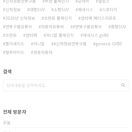
신차정보연못구름
투싼 풀체인지
모하비
셀토스
신차정보
대형SUV
소형SUV
제네시스
스포티지
2020년 신차정보
쏘렌토 풀체인지
싼타페 페이스리프트
연못구름유튜브
자동차유튜버
#연못구름유튜브
중형SUV
쏘렌토
싼타페
카니발 풀체인지
제네시스 gv80
팰리세이드
카니발
#신차정보연못구름
genesis GV80
텔루라이드
쌍용자동차
검색
전체 방문자
오늘