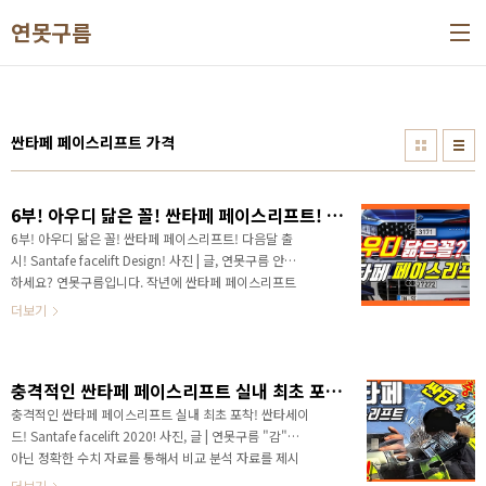
본문 바로가기
연못구름
싼타페 페이스리프트 가격
6부! 아우디 닮은 꼴! 싼타페 페이스리프트! 다음달 출시! Santafe facelift Design!
6부! 아우디 닮은 꼴! 싼타페 페이스리프트! 다음달 출
시! Santafe facelift Design! 사진 | 글, 연못구름 안녕
하세요? 연못구름입니다. 작년에 싼타페 페이스리프트
가 출시된다고 알려드렸는데. 당시에는 2018년도에 출
더보기
시된 싼타페 TM이 정말 출시가 되느냐? 라는 질문이 압
도적으로 많았습니다. 어느덧 경쟁 차량이 쏘렌토까지
출시가 되었고, 이제 남은 중형 SUV는 싼타페 페이스리
충격적인 싼타페 페이스리프트 실내 최초 포착! 내 이름은 싼타세이드!
프트 뿐입니다. 아직 못 보신 분들을 위해서 영상 링크를
남겨 드리겠습니다. https://youtu.be/1GZ_gcuA1JE
충격적인 싼타페 페이스리프트 실내 최초 포착! 싼타세이
동영상 1부! 처음 포착! 싼타페 tm 페이스리프트 또는
드! Santafe facelift 2020! 사진, 글 | 연못구름 "감"이
하이브리드! 내년 5월 출시! 2020 신차! 쏘렌토 풀체인
아닌 정확한 수치 자료를 통해서 비교 분석 자료를 제시
지! hyundai santa fe facelift # 가장 빠르고 ..
하는 연못구름입니다! 안녕하세요? 연못구름입니다. 최
더보기