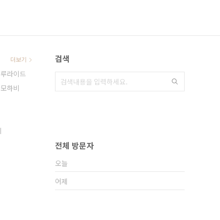
검색
더보기
텔루라이드
모하비
지
전체 방문자
오늘
어제