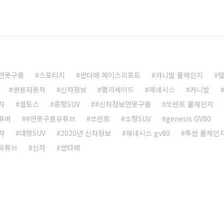
연못구름
스포티지
싼타페 페이스리프트
카니발 풀체인지
쌍용자동차
신차정보
팰리세이드
제네시스
카니발
차
셀토스
중형SUV
#신차정보연못구름
쏘렌토 풀체인지
튜버
#연못구름유튜브
쏘렌토
소형SUV
genesis GV80
차
대형SUV
2020년 신차정보
제네시스 gv80
투싼 풀체인
유튜브
신차
싼타페