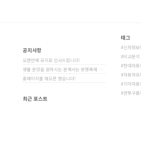
태그
신차정보
공지사항
비교분석
오랜만에 공지로 인사드립니다!
현대자동
생물 분양을 원하시는 분께서는 방명록에 비밀글⋯
자동차유
홈페이지를 재오픈 했습니다!
기아자동
연못구름
최근 포스트