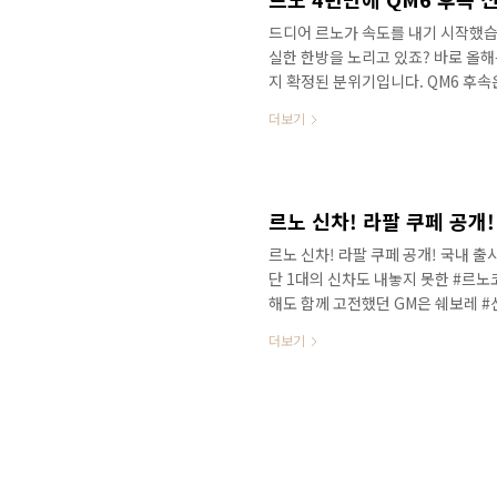
드디어 르노가 속도를 내기 시작했습니
실한 한방을 노리고 있죠? 바로 올해
지 확정된 분위기입니다. QM6 후
로 만나보세요! 최근 르노 회장인 #
더보기
출 허브로 만들겠다는 것과 함께 투
와 지분 투자로 볼보 CMA 플랫폼
개발한다고 발표했습니다. 정확한 정
르노 신차! 라팔 쿠페 공개!
르노 신차! 라팔 쿠페 공개! 국내 
단 1대의 신차도 내놓지 못한 #르
해도 함께 고전했던 GM은 쉐보레 #
약 돌풍과 함께 현재까지도 승승장구
더보기
은 르노그룹 회장인 루카 데 메오에
니다. 출처: 전자신문 확실히 확인된
로라1 프로젝트 를 통해서 중형급 
되었죠? 영상으로 정확한 소식을 가장