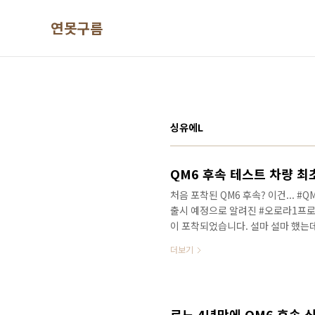
본문 바로가기
연못구름
싱유에L
QM6 후속 테스트 차량 최초
처음 포착된 QM6 후속? 이건... 
출시 예정으로 알려진 #오로라1프로
이 포착되었습니다. 설마 설마 했는데
습니다. 애매한 것이.. 지금 시기라
더보기
도로에서 포착된 것은 이번에 처음인데
안녕하세요? 연못구름입니다. 올해 
무 오랜만이라서 르노에 관심이 없는
시는데요. 물망에 오른 차량은 몇 대가
르노 4년만에 QM6 후속 