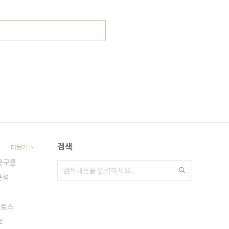
검색
더보기
못구름
분석
셀토스
브