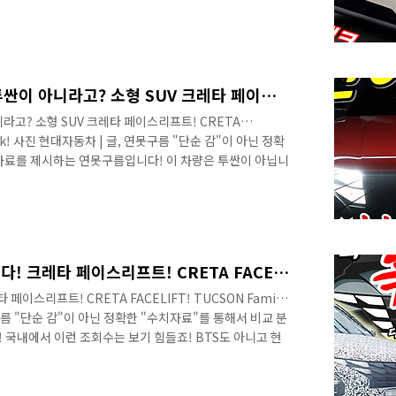
니다. 영상으로 정확한 소식을 빠르게 만나보세요! 먼저
베이징 현대에서 만든 차량이고, 이름은 #무파사 입니다.
무파사인데, 강력한 모습에서 비슷한 점이 있는 것 같네
팰리세이드 도 생각나고, 크롬이 x자로 크로스 되는 디자인에
세이드는 커다란 크롬 그릴이 중앙에 있고..
현대가 만든 7인승 SUV! 투싼이 아니라고? 소형 SUV 크레타 페이스리프트! CRETA FACELIFT! TUCSON Family Look!
니라고? 소형 SUV 크레타 페이스리프트! CRETA
Look! 사진 현대자동차 | 글, 연못구름 "단순 감"이 아닌 정확
 자료를 제시하는 연못구름입니다! 이 차량은 투싼이 아닙니
먼저 공식 영상으로 만나볼게요! ​# 하단 영상으로 보시면
습니다. 안녕하세요? 연못구름입니다! 현대차가 드디어 패
투싼에 처음 적용되었던 파라메트릭 다이나믹스 디자인이 현
이 되었네요! 최근까지 현대차는 디자인 때문에 곤혹을 많
다 긍정적인 반응..
투싼 똑같은 미니 투싼 나온다! 크레타 페이스리프트! CRETA FACELIFT! TUCSON Family Look!
페이스리프트! CRETA FACELIFT! TUCSON Family
못구름 "단순 감"이 아닌 정확한 "수치자료"를 통해서 비교 분
국내에서 이런 조회수는 보기 힘들죠! BTS도 아니고 현
 900만을 돌파하고 곧 1000만이 될 것 같아요! 인구가
나게 판매되는 차량이죠! 그런데 이 차량이 투싼과 꼭 닮은
대중소야! ​# 하단 영상으로 보시면 보다 세부적인 정보를