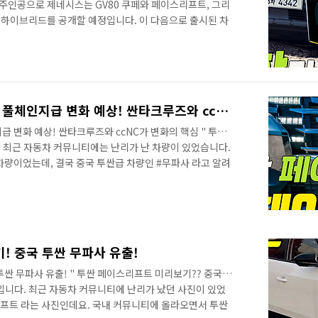
 주인공으로 제네시스는 GV80 쿠페와 페이스리프트, 그리
하이브리드를 공개할 예정입니다. 이 다음으로 출시된 차
알려드린 투싼 페이스리프트입니다. 이전 영상에서 풀체인
에 소소한 변화로 알려져서인지..의아하다는 반응이 많았습
량보다도 확 달라진다고 알려드렸고, 실내는 환골탈태가 될
마세요! 해외에서 투싼 페이스리프트 실내가 포착되었습니
 영상으로 정확한 소식을 가장 먼저 만나보세요!
투싼 페이스리프트 이렇다! 풀체인지급 변화 예상! 싼타크루즈와 ccNC가 변화의 핵심
 변화 예상! 싼타크루즈와 ccNC가 변화의 핵심 " 투싼
림 최근 자동차 커뮤니티에는 난리가 난 차량이 있었습니다.
량이었는데, 결국 중국 투싼급 차량인 #무파사 라고 알려
CARSCOOPS.COM 투싼은 국민 SUV 라고 할 수 있을
국내도 인기가 많지만 해외에서 더욱 사랑받는 SUV입니다.
트가 포착되었습니다. 출처:CARSCOOPS.COM 양산
일정 보다도 빠르게 출시될 가능성이 높을 것 같아요! 올
 페이스리프트에서는 어떤..
! 중국 투싼 무파사 유출!
싼 무파사 유출! " 투싼 페이스리프트 미리보기?? 중국
입니다. 최근 자동차 커뮤니티에 난리가 났던 사진이 있었
프트 라는 사진인데요. 국내 커뮤니티에 올라오면서 투싼