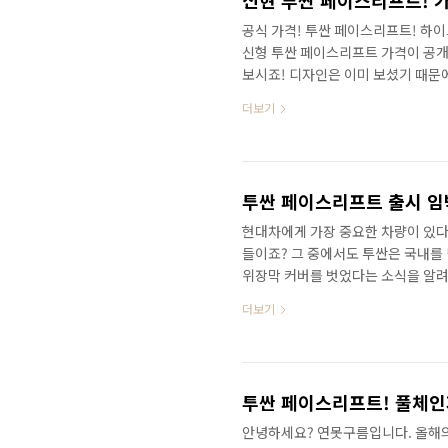
신현 투싼 페이스리프트! 가
공식 가격! 투싼 페이스리프트! 하이
신형 투싼 페이스리프트 가격이 공개
보시죠! 디자인은 이미 보셨기 때문에 
만 원 ▲디젤 3,013만 원 ▲하이브
더보기
명 후에 얼마나 달라진 것인지 비교
요!
현대차에게 가장 중요한 차량이 있다
들이죠? 그 중에서도 투싼은 국내를
위장막 커버를 벗었다는 소식을 알려
노출했습니다. 영상으로 정확한 정보
더보기
안녕하세요? 연못구름입니다. 올해의