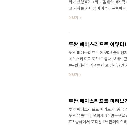
리가 났었죠? 그리고 올해의 마지막
고 기아는 카니발 페이스리프트에서 
량이 있는데, 풀체인지급 변화라고 
더보기
지급 변화라고 알려드렸는데.. 기존
니다. 이번에 변화는 다른 어떤 차
것이라고 알려드렸습니다. 놀라지 
다. 업데이트된 소식을 만나보시죠!
투싼 페이스리프트 이렇다! 풀체인지급
페이스리프트 포착! " 출처:보배드
#투싼페이스리프트 라고 알려졌던 차
드렸습니다. 이게 예고편이었죠? 출처:
더보기
정도로 높은 인기를 얻고 있는데.. 
그런데 이번에는 진짜 투싼 페이스리프
차에 제법 가까워진 디테일은 알려진 
해 하반기에 출시가 예상되는 가운데
투싼 페이스리프트 미리보기
투싼 페이스리프트 미리보기! 중국 투
투싼 유출! " 안녕하세요? 연못구름
죠? 중국에서 포착된 #투싼페이스리