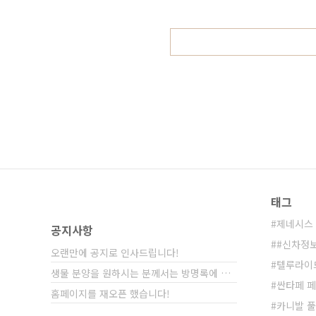
확인할 수 있습니다. 안녕하세요? 
있는데, 현대차그룹은 중국, 러시..
태그
제네시스 
공지사항
#신차정
오랜만에 공지로 인사드립니다!
텔루라이
생물 분양을 원하시는 분께서는 방명록에 비밀글⋯
싼타페 
홈페이지를 재오픈 했습니다!
카니발 