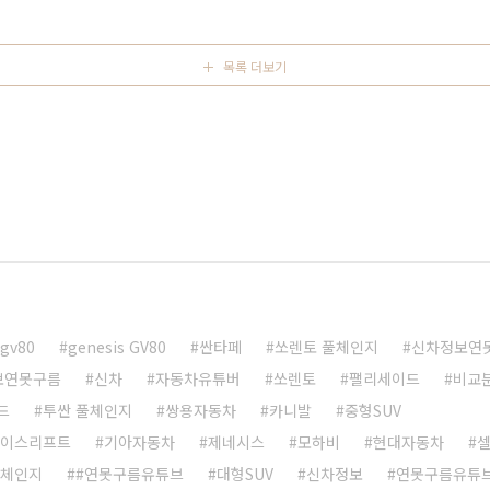
연못구름입니다. 현대가 만든 크레타! 조금 생소하실 분들도
목록 더보기
gv80
genesis GV80
싼타페
쏘렌토 풀체인지
신차정보연
보연못구름
신차
자동차유튜버
쏘렌토
팰리세이드
비교
드
투싼 풀체인지
쌍용자동차
카니발
중형SUV
페이스리프트
기아자동차
제네시스
모하비
현대자동차
풀체인지
#연못구름유튜브
대형SUV
신차정보
연못구름유튜