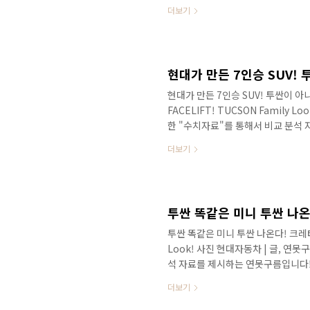
페이스리프트라는 소식으로 알려졌습
더보기
완전히 공개된 차량을 보시죠! 중국 
라이언킹에 나오는 주인공의 이름이 
요! 먼저 전면부 디자인은 보면, #
서는 #스포티지 도 연상됩니다. 팰리
현대가 만든 7인승 SUV! 투싼이 아
FACELIFT! TUCSON Family 
한 "수치자료"를 통해서 비교 분석
다! 새로운 크레타 페이스리프트인데 
더보기
보다 세부적인 정보를 확인할 수 있
밀리룩을 거의 구축한 것 같아요! 
대차 주력 SUV에 어느덧 모두 적용
이 치르고 있는데... 출시하는 차량마
투싼 똑같은 미니 투싼 나온다! 크레타 
Look! 사진 현대자동차 | 글, 연
석 자료를 제시하는 연못구름입니다! 
대가 만든 소형SUV 크레타의 조회수가
더보기
많다고 하지만.. 인도 시장에서 불티
얼굴로 페이스리프트가 됩니다. 투싼 