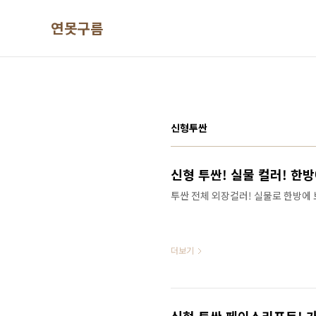
본문 바로가기
연못구름
신형투싼
신형 투싼! 실물 컬러! 한
투싼 전체 외장컬러! 실물로 한방에 
더보기