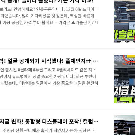
격 공개! 얼마나 올랐나? 기존 가격 비교!
브리드! 안녕하세요? 연못구름입니다. 12월 6일 드디어
되었습니다. 많이 기다리셨을 것 같은데, 핵심만 빠르게
가장 궁금한 가격 부터 볼게요! - 가격은 ▲가솔린 2,771
리드 3,213만 원부터 시작된다는 것이구요! 하이라이트 설
해 보겠습니다. 영상으로 정확한 정보를 가장 먼저 만나보세
투싼 페이스리프트 출시 임박! 얼굴 공개되기 시작했다! 풀체인지급 변화
면 출시된 #싼타페 #투싼 그리고 #팰리세이드 같은 차량
 넘어서 글로벌에서 정말 중요한 차량입니다. 최근 투싼이
드렸는데.. 이번에는 얼굴에서 가장 중요한 그릴을 완전히
를 가장 먼저 만나보세요!
투싼 페이스리프트! 풀체인지급 변화! 통합형 디스플레이 포착! 컬럼식 변속레버! 싼타크루즈! ccNC가 변화의 핵심
 주인공 신형 싼타페가 출시가 되면서 자동차 시장은 난