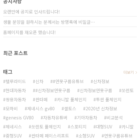
공지사항
오랜만에 공지로 인사드립니다!
생물 분양을 원하시는 분께서는 방명록에 비밀글⋯
홈페이지를 재오픈 했습니다!
최근 포스트
태그
더보기
텔루라이드
신차
#연못구름유튜브
신차정보
현대자동차
#신차정보연못구름
신차정보연못구름
쏘렌토
쌍용자동차
싼타페
카니발 풀체인지
투싼 풀체인지
모하비
제네시스 gv80
셀토스
2020년 신차정보
genesis GV80
자동차유튜버
기아자동차
비교분석
제네시스
쏘렌토 풀체인지
스포티지
대형SUV
카니발
중형SUV
싼타페 페이스리프트
소형SUV
연못구름유튜브