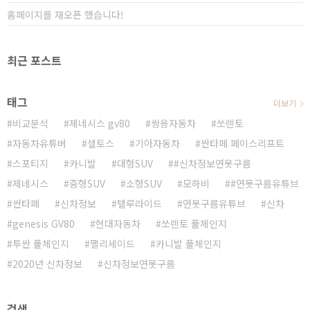
홈페이지를 재오픈 했습니다!
최근 포스트
태그
더보기
비교분석
제네시스 gv80
쌍용자동차
쏘렌토
자동차유튜버
셀토스
기아자동차
싼타페 페이스리프트
스포티지
카니발
대형SUV
#신차정보연못구름
제네시스
중형SUV
소형SUV
모하비
#연못구름유튜브
싼타페
신차정보
텔루라이드
연못구름유튜브
신차
genesis GV80
현대자동차
쏘렌토 풀체인지
투싼 풀체인지
팰리세이드
카니발 풀체인지
2020년 신차정보
신차정보연못구름
검색