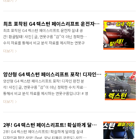
더보기
내부 정비 사이트에 새롭게 출시된 G4 렉스턴의 ..
페 안녕하세요. 정확한 신차 정보를 알려드리는 연못구름
입니다. 드디어 G4렉스턴 실차 차량이 유출되었습니다.
가장 궁금해하실 유출된 사진부터 보시죠^^ 전면부입니
최초 포착된 G4 렉스턴 페이스리프트 운전자 실내 공간! 환골탈태! SSANGYONG REXTON FACELIFT! Interior!
다. 기존 렉스턴과 비교하면 먼저 보여드리고 비교 분석
은 뒤에서 해드릴게요. # 영상으로 보시면 보다 세부적인
최초 포착된 G4 렉스턴 페이스리프트 운전자 실내 공
정보를 확인할 수 있습니다. 많이 달라졌죠? 훨씬 좋아졌
간! 환골탈태!​ 사진 | 글, 연못구름 "감"이 아닌 정확한
는데, 지금까지 쌍용차의 부분변경을 고려해 본다면 이
수치 자료를 통해서 비교 분석 자료를 제시하는 연못구
정도의 변화는 풀체인지급의 변화라고 할 수 있겠네요!
름입니다! 안녕하세요? 빠르고 정확한 신차 정보를 알려
더보기
확실히 좋아졌습니다. 이 정도 디자인이라면..
드리는 연못구름입니다! 쌍용차 플래그십 SUV G4 렉스
턴 출시가 가까워지고 있습니다. # 영상으로 보시면 보
다 세부적인 정보를 얻을 수 있습니다. 모하비와 함께 국
양산형 G4 렉스턴 페이스리프트 포착! 디자인 완전 분석!
내 유일의 프레임바디인, G4 렉스턴 페이스리프트 소식
은 쌍용차에게는 단비 같은 상황이죠? 쌍용자동차에서
양산형 G4 렉스턴 페이스리프트 포착! 디자인 완전 분
올해 하반기 또는 내년 상반기에 렉스턴 페이스리프트
석! 사진 | 글, 연못구름 "감"이 아닌 정확한 수치 자료를
를 출시할 예정으로 알려졌습니다. ▲ SOURCE : 연못
통해서 비교 분석 자료를 제시하는 연못구름입니다! # 영
구름 채널 구독자 / 유튜브 자세히 보시면 이 차량은 초
상으로 보시면 보다 세부적인 소식을 파악할 수 있습니
더보기
기 테스트 차량이 아닌, 양산형 단계의 테스트 차량인 것
다. 안녕하세요? 빠르고 정확한 신차 정보를 알려드리는
으로..
연못구름입니다! 지난 5월에 G4 렉스턴 페이스리프트
소식을 알려드리고 나서, 관련 문의가 제법 있었습니다.
2부! G4 렉스턴 페이스리프트! 확실하게 달라질 실내 디자인과 첨단 사양! (feat. 모닝,티볼리,코란도)
프레임바디 기반에 정통 SUV를 좋아하시는 분들이 여전
히 많은데, G4 렉스턴 상품성 강화 소식은 단비와 같은
2부! G4 렉스턴 페이스리프트! 확실하게 달라질 실내
것 같습니다. 앞날이 점점 불안해지고 있는 쌍용자동차에
디자인과 첨단 사양! (feat. 모닝,티볼리,코란도) 사진 |