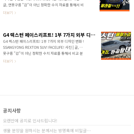
서 올해 하반기 또는 내년 상반기에 렉스턴 페이스리프트
글, 연못구름 "감"이 아닌 정확한 수치 자료를 통해서 비
를 출시할 예정으로 알려졌습니다. ▲ SOURCE :코트라
교 분석 자료를 제시하는 연못구름입니다! 안녕하세요?
더보기
님 / 보배드림 최근 포착된 위장막 사진을 본다면..
연못구름입니다! 지난 영상에서는 하반기에 출시 예정
인 렉스턴 페이스리프의 외부 디자인이 어떻게 변경될
지 미리 알려드렸습니다. 영상으로 보시고 다양한 반응
G4 렉스턴 페이스리프트! 1부 7가지 외부 디자인 변화 ! SSANGYONG REXTON SUV! FACELIFE!
을 볼 수 있었는데, 요약하자면 국내 시장에서 모하비나
팰리세이드와 경쟁하기 위해서 확실한 컨셉이 필요하다
G4 렉스턴 페이스리프트! 1부 7가지 외부 디자인 변화 !
는 의견이 많았습니다. # 유튜브 영상으로 보시면 보다
SSANGYONG REXTON SUV! FACELIFE! 사진 | 글, 연
세부적인 정보를 파악할 수 있습니다. 공통적으로 새로
못구름 "감"이 아닌 정확한 수치 자료를 통해서 비교 분
운 파워트레인에 대한 의견과 최신 첨단 기술인 반자율
석 자료를 제시하는 연못구름입니다! 안녕하세요? 연못
더보기
주행이 필요하다는 의견 2가지가 공통적이었습니다. 쌍
구름입니다. 대한민국 자동차 시장에서 SUV의 명가를 뽑
용차에서도 모..
는다면 풍부한 경험을 가진 쌍용차라고 할 수 있습니다.
쌍용차에는 다양한 SUV 라인업이 운영 중인데, 그중에서
가장 큰형님은 플래그십 SUV인 G4 렉스턴입니다. 1세대
가 2001년도에 출시가 되어서 뉴 렉스턴 < 렉스턴 2 <
렉스턴 W 가 출시되었습니다. 현재는 2세대인 G4 렉스
턴까지 이어왔는데 4년 만에 부분 변경인 페이스리프트
를 앞두고 있습니다. 렉스턴은 국내에서 모하비와 함께
공지사항
유일한 보디 온 프레임 ..
오랜만에 공지로 인사드립니다!
생물 분양을 원하시는 분께서는 방명록에 비밀글⋯