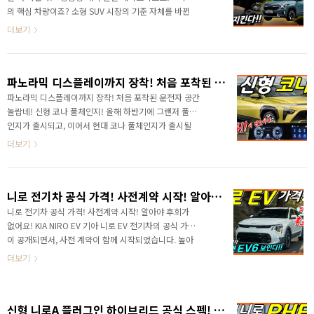
통해서 얼마나 달라지는지 달라질 디자인, 핵심인 파워트
의 핵심 차량이죠? 소형 SUV 시장의 기준 자체를 바뀐
레인, 참고로 8단 변속기와 2.0 엔진이 추가됩니다. 색상
셀토스가 페이스리프트로 공개 되었습니다. 페이스리프
더보기
과 출시일까지 한방에 알려드릴게요! 영상으로 가..
트를 통해서 얼굴을 날카롭게 성형하고, 실내를 포함한
상품성을 한층 높였는데.. 어떤 점이 달라졌는지 빠르게
만나볼게요! 영상으로 가장 먼저 만나보세요! 기아 셀토
파노라믹 디스플레이까지 장착! 처음 포착된 운전자 공간 놀랍네! 신형 코나 풀체인지!
스! 정말 자랑스러운 차량이라고 생각하는데.. 제가 셀토
스 차량이 처음 공개가 되었을 때에 이런 말을 했어요?
파노라믹 디스플레이까지 장착! 처음 포착된 운전자 공간
"소형차량의 기준을 바뀌게 될 차량이다" 셀토스가 출
놀랍네! 신형 코나 풀체인지! 올해 하반기에 그랜저 풀체
시될 2019년만 해도 소형 차량은 저렴한 차량 그래서
인지가 출시되고, 이어서 현대 코나 풀체인지가 출시될
볼품없는 차량! 이런 것이 공식처럼 너무나 당연했었죠?
예정입니다. " 완전히 달라질 코나 내년 출시! " 코나가 작
더보기
하지만 셀토스의 등장은 대한민국 시장을 포함해서 소
심하고 준비한 것 같네요! 풀체인지 실내에는 커다란 디
형급..
스플레이가 포착되었습니다. 니로와 스포티지처럼 하나
로 연결되는 디스플레이가 적용되네요! 디자인의 방향성
니로 전기차 공식 가격! 사전계약 시작! 알아야 후회가 없어요! KIA NIRO EV
은 유럽 전략형 차량인 바이욘과 유사할 것 같은데.. ※
출처 : motor.es 신형 코나의 등장으로 현대차는 소형
니로 전기차 공식 가격! 사전계약 시작! 알아야 후회가
SUV 시장을 되찾을 수 있을까요? 놀라운 경쟁력을 알려
없어요! KIA NIRO EV 기아 니로 EV 전기차의 공식 가격
드려요! # 영상으로 빠르게 만나보세요! #신차관련 연못
이 공개되면서, 사전 계약이 함께 시작되었습니다. 높아
구름 추천영상 신차정보를 가장 빠르게 만나는 방법! 💕
진 가격은 꼼꼼하게 비교해 봐야 하는데 기존 니로 EV와
더보기
구독 🙏 잊지마세요!
하이브리드와 트림 비교를 포함해서 함께 비교했습니
다. 높은 가격은 기아 EV6를 구입하는 것도 좋을 것 같
은데.. 그래서 더욱 꼼꼼하게 체크해 보셔야 할 것 같네
​신형 니로A 플러그인 하이브리드 공식 스펙! 하이브리드와 전기차 모두 출시된다! kia niro phev! hybrid!
요. 알아야 후회하지 않아요! # 영상으로 보시면 보다 세