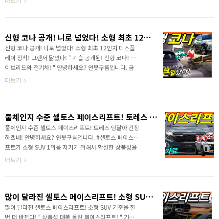
더보기
신형 코나 공개! 니로 넘었다! 소형 최초 12인치 디스플레이 장착! 그랜저 닮았다!
신형 코나 공개! 니로 넘었다! 소형 최초 12인치 디스플
레이 장착! 그랜저 닮았다! " 기습 공개된! 신형 코나! 하
이브리드와 전기차! " 안녕하세요? 연못구름입니다. 금
일 새벽 현대 신형 코나가 공개되었습니다. 영상으로 세
더보기
부적인 소식을 빠르고 정확하게 만나보세요! 이례적으
로 3대의 차량을 동시에 공개했습니다. 이 차량이 내연
기관 코나 전기차 코나 이 차량이 N 라인이군요! 3개의
풀체인지 수준 셀토스 페이스리프트! 토레스 덩달아 긴장하겠네!
모델 디자인을 동시에 비교해 보면 내연기관과 하이브
리드 모델에는 역삼각형 디자인의 강렬해 보이는 프론
풀체인지 수준 셀토스 페이스리프트! 토레스 덩달아 긴장
트 범퍼 디자인을 적용하면서 대담하고 강인함을 느낌
하겠네! 안녕하세요? 연못구름입니다. #셀토스 페이스리
을 강조했어요! 전기차 모델의 전면 DRL에는 중앙 부분
프트가 소형 SUV 1위를 지키기 위해서 확실한 상품성을
에 파라메트릭 #픽셀디자인 이 적용되면서 전기차만의
갖추고 출시가 된다고 알려드렸어요? 영업자료가 공개되
더보기
미래지향적인 디자인을 강조했네요! 반면 N 라인에는
었는데, 기대했던 것보다도 놀라운 경쟁력을 갖추고 있네
스포티함을 강조해..
요! " 풀체인지 수준 페이스리프트! 셀토스 작정했네! "
그래서인지.. 포탈에서 셀토스와 토레스를 검색해 보면
많이 달라진 셀토스 페이스리프트! 소형 SUV 기준을 한번 더 바뀐다!
많은 분들이 두 차량 사이에서 고민하고 있는 것을 알 수
있네요! 직접 보고 온 토레스도 정말 만만치 않게 출시가
많이 달라진 셀토스 페이스리프트! 소형 SUV 기준을 한
된 것을 확인할 수 있었는데.. 셀토스를 페이스리프트를
번 더 바뀐다! " 상품성 대폭 올린 페이스리프트! " 기아