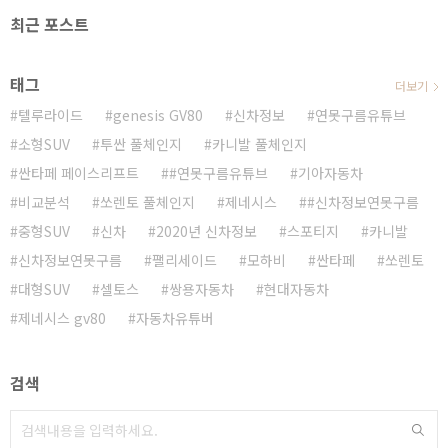
최근 포스트
태그
더보기
텔루라이드
genesis GV80
신차정보
연못구름유튜브
소형SUV
투싼 풀체인지
카니발 풀체인지
싼타페 페이스리프트
#연못구름유튜브
기아자동차
비교분석
쏘렌토 풀체인지
제네시스
#신차정보연못구름
중형SUV
신차
2020년 신차정보
스포티지
카니발
신차정보연못구름
팰리세이드
모하비
싼타페
쏘렌토
대형SUV
셀토스
쌍용자동차
현대자동차
제네시스 gv80
자동차유튜버
검색